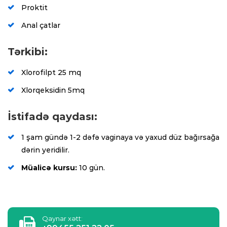
Proktit
Anal çatlar
Tərkibi:
Xlorofilpt 25 mq
Xlorqeksidin 5mq
İstifadə qaydası:
1 şam gündə 1-2 dəfə vaginaya və yaxud düz bağırsağa
dərin yeridilir.
Müalicə kursu:
10 gün.
Qaynar xətt: