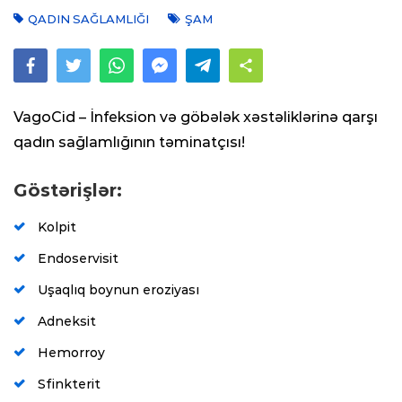
QADIN SAĞLAMLIĞI
ŞAM
VagoCid – İnfeksion və göbələk xəstəliklərinə qarşı
qadın sağlamlığının təminatçısı!
Göstərişlər:
Kolpit
Endoservisit
Uşaqlıq boynun eroziyası
Adneksit
Hemorroy
Sfinkterit