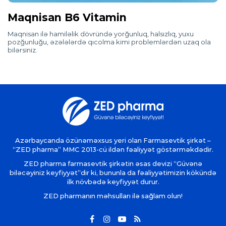
Maqnisan B6 Vitamin
Maqnisan ilə hamiləlik dövründə yorğunluq, halsızlıq, yuxu
pozğunluğu, əzələlərdə qıcolma kimi problemlərdən uzaq ola
bilərsiniz.
Azərbaycanda özünəməxsus yeri olan Farmasevtik şirkət –
“ZED pharma” MMC 2013-cü ildən fəaliyyət göstərməkdədir.
ZED pharma farmasevtik şirkətin əsas devizi “Güvənə
biləcəyiniz keyfiyyət”dir ki, bununla da fəaliyyətimizin kökündə
ilk növbədə keyfiyyət durur.
ZED pharmanın məhsulları ilə sağlam olun!