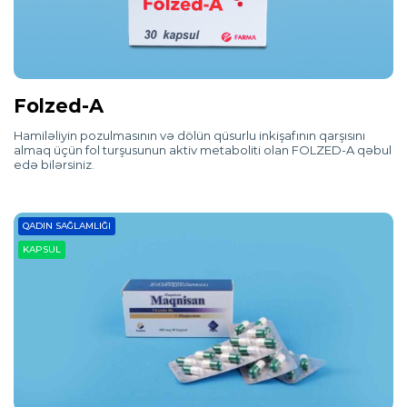
Folzed-A
Hamiləliyin pozulmasının və dölün qüsurlu inkişafının qarşısını
almaq üçün fol turşusunun aktiv metaboliti olan FOLZED-A qəbul
edə bilərsiniz.
QADIN SAĞLAMLIĞI
KAPSUL