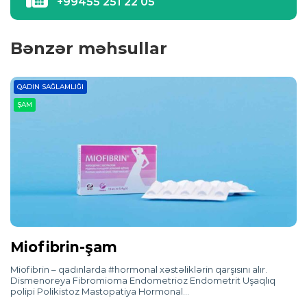
+99455 251 22 05
Bənzər məhsullar
QADIN SAĞLAMLIĞI
ŞAM
Miofibrin-şam
Miofibrin – qadınlarda #hormonal xəstəliklərin qarşısını alır.
Dismenoreya Fibromioma Endometrioz Endometrit Uşaqlıq
polipi Polikistoz Mastopatiya Hormonal…