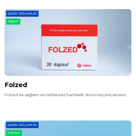
QADIN SAĞLAMLIĞI
TABLET
Folzed
Folzed ilə sağlam və təhlükəsiz hamiləlik dövrü keçirəcəksiniz…
QADIN SAĞLAMLIĞI
KAPSUL