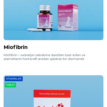
Miofibrin
Miofibrin – xəstəliyin səbəbinə daxildən təsir edən və
əlamətlərini hərtərəfli aradan qaldıran bir dərmandır.
VITAMINLƏR
TABLET