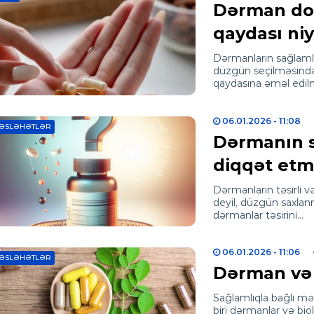
Dərman doza
qaydası ni
Dərmanların sağlamlı
düzgün seçilməsindən
qaydasına əməl edi
06.01.2026
- 11:08
ƏSLƏHƏTLƏR
Dərmanın s
diqqət etm
Dərmanların təsirli 
deyil, düzgün saxlanma
dərmanlar təsirini…
06.01.2026
- 11:06
ƏSLƏHƏTLƏR
Dərman və b
Sağlamlıqla bağlı məh
biri dərmanlar və biol