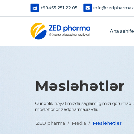
+99455 251 22 05
info@zedpharma.
Ana səhifə
Məsləhətlər
Gündəlik həyatımızda sağlamlığımızı qorumaq ü
məsləhərlər zedpharma.az-da.
ZED pharma
/
Media
/
Məsləhətlər