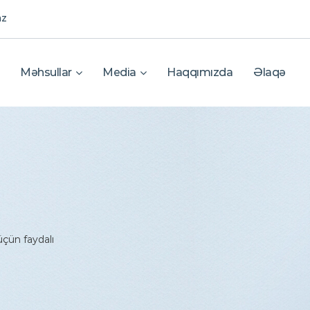
az
Məhsullar
Media
Haqqımızda
Əlaqə
çün faydalı