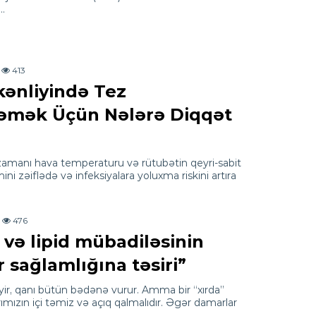
a…
413
kənliyində Tez
əmək Üçün Nələrə Diqqət
 zamanı hava temperaturu və rütubətin qeyri-sabit
i zəiflədə və infeksiyalara yoluxma riskini artıra
476
 və lipid mübadiləsinin
 sağlamlığına təsiri”
əyir, qanı bütün bədənə vurur. Amma bir “xırda”
mızın içi təmiz və açıq qalmalıdır. Əgər damarlar