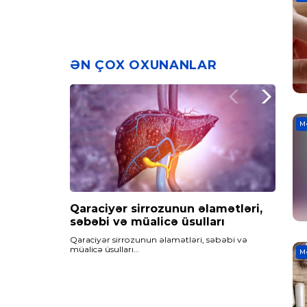
ƏN ÇOX OXUNANLAR
M
Qaraciyər sirrozunun əlamətləri,
Maqnezium çatışmazlığı,
Qan azlığı – Anemiya nədir? Qan
səbəbi və müalicə üsulları
səbəbləri və müalicəsi
azlığının fəsadları və müalicəsi
Qaraciyər sirrozunun əlamətləri, səbəbi və
Maqnezium çatışmazlığı…
Qan azlığı - Anemiya nədir? qan azlığının fəsadları
müalicə üsulları…
və müalicəsi
M