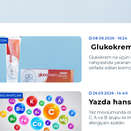
08.06.2026
- 16:24
EDIA
Glukokrem 
Glukokrem nə üçün i
nahiyəsində yaranan 
istifadə edilən kremdi
26.03.2026
- 14:40
ƏSLƏHƏTLƏR
Yazda hansı
Yaz mövsümündə orqa
C, A və B qrupu ilə 
allergiyanı azaldın.