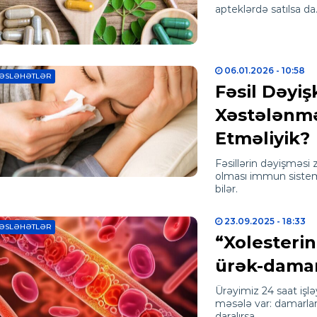
apteklərdə satılsa d
06.01.2026
- 10:58
ƏSLƏHƏTLƏR
Fəsil Dəyiş
Xəstələnm
Etməliyik?
Fəsillərin dəyişməsi
olması immun sistemin
bilər.
23.09.2025
- 18:33
ƏSLƏHƏTLƏR
“Xolesterin
ürək-damar
Ürəyimiz 24 saat işl
məsələ var: damarları
daralırsa…