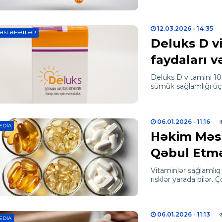
12.03.2026
- 14:35
ƏSLƏHƏTLƏR
Deluks D vi
faydaları və
Deluks D vitamini 10
sümük sağlamlığı üç
06.01.2026
- 11:16
EDIA
Həkim Məs
Qəbul Etmə
Vitaminlər sağlamlıq 
risklər yarada bilər.
06.01.2026
- 11:13
EDIA