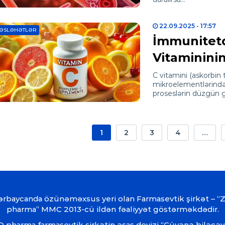
22.09.2025
- 17:57
ƏSLƏHƏTLƏR
İmmunitetd
Vitaminini
C vitamini (askorbin
mikroelementlərindən 
proseslərin düzgün
1
2
3
4
…
ərbaycanda özünəməxsus yeri olan Farmasevtik şirkət – “
pharma” MMC 2013-cü ildən fəaliyyət göstərməkdədir.
 pharma farmasevtik şirkətin əsas devizi “Güvənə biləcəy