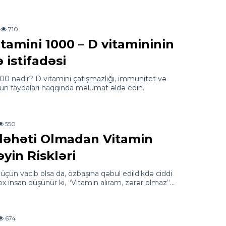
710
tamini 1000 – D vitamininin
 istifadəsi
00 nədir? D vitamini çatışmazlığı, immunitet və
ün faydaları haqqında məlumat əldə edin.
550
ləhəti Olmadan Vitamin
yin Riskləri
üçün vacib olsa da, özbaşına qəbul edildikdə ciddi
 Çox insan düşünür ki, “Vitamin alıram, zərər olmaz”…
674