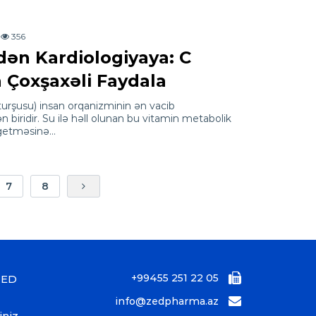
356
ən Kardiologiyaya: C
n Çoxşaxəli Faydala
 turşusu) insan orqanizminin ən vacib
biridir. Su ilə həll olunan bu vitamin metabolik
 getməsinə…
7
8
+99455 251 22 05
ZED
info@zedpharma.az
iniz