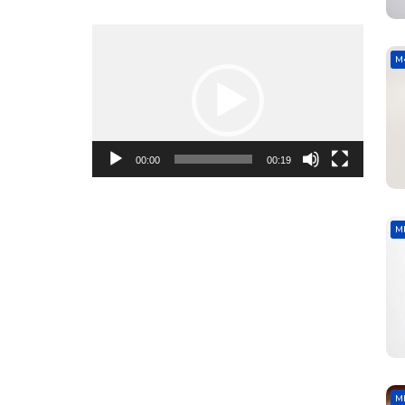
Video
Oynadıcı
M
00:00
00:19
M
M