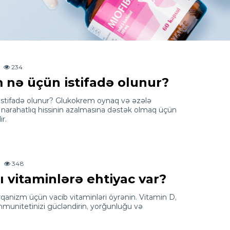
234
nə üçün istifadə olunur?
stifadə olunur? Glukokrem oynaq və əzələ
narahatlıq hissinin azalmasına dəstək olmaq üçün
r.
348
 vitaminlərə ehtiyac var?
nizm üçün vacib vitaminləri öyrənin. Vitamin D,
immunitetinizi gücləndirin, yorğunluğu və