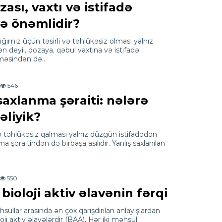
sı, vaxtı və istifadə
yə önəmlidir?
ğımız üçün təsirli və təhlükəsiz olması yalnız
 deyil, dozaya, qəbul vaxtına və istifadə
lməsindən də…
546
axlanma şəraiti: nələrə
əliyik?
və təhlükəsiz qalması yalnız düzgün istifadədən
 şəraitindən də birbaşa asılıdır. Yanlış saxlanılan
550
ioloji aktiv əlavənin fərqi
sullar arasında ən çox qarışdırılan anlayışlardan
oji aktiv əlavələrdir (BAA). Hər iki məhsul