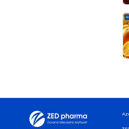
M
Az
ZED