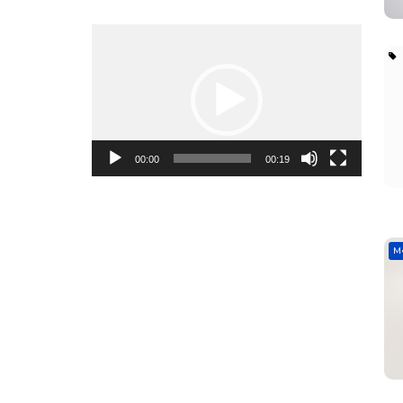
Video
Oynadıcı
00:00
00:19
M