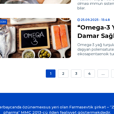
olması immun sistemin
bilər.
25.09.2025
- 15:48
EDIA
“Omega-3 Y
Damar Sağl
Omega-3 yağ turşula
daşıyan poliensatura
eikosapentaenoik tu
1
2
3
4
…
ərbaycanda özünəməxsus yeri olan Farmasevtik şirkət – “
pharma” MMC 2013-cü ildən fəaliyyət göstərməkdədir.