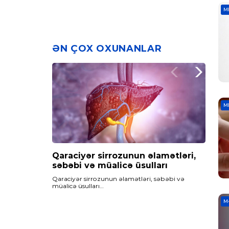
M
ƏN ÇOX OXUNANLAR
M
Qaraciyər sirrozunun əlamətləri,
Maqnezium çatışmazlığı,
Qan azlığı – Anemiya nədir? Qan
səbəbi və müalicə üsulları
səbəbləri və müalicəsi
azlığının fəsadları və müalicəsi
Qaraciyər sirrozunun əlamətləri, səbəbi və
Maqnezium çatışmazlığı…
Qan azlığı - Anemiya nədir? qan azlığının fəsadları
müalicə üsulları…
və müalicəsi
M