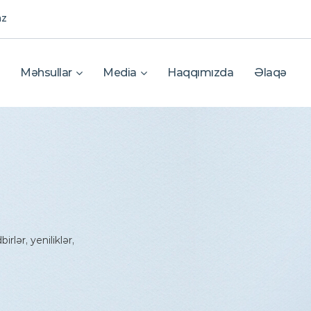
az
Məhsullar
Media
Haqqımızda
Əlaqə
rlər, yeniliklər,