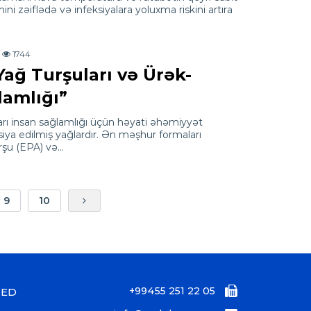
i zəiflədə və infeksiyalara yoluxma riskini artıra
1744
ağ Turşuları və Ürək-
amlığı”
rı insan sağlamlığı üçün həyati əhəmiyyət
siya edilmiş yağlardır. Ən məşhur formaları
rşu (EPA) və…
9
10
+99455 251 22 05
ZED