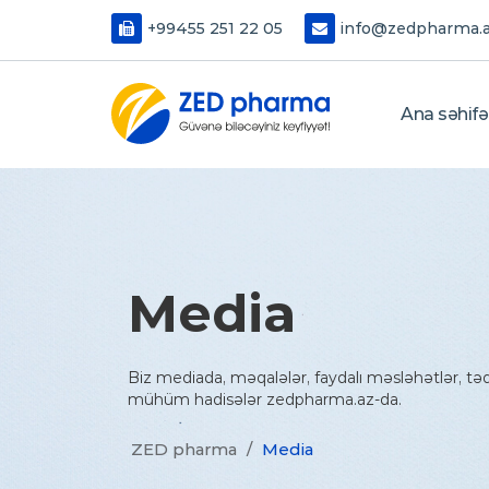
+99455 251 22 05
info@zedpharma.
Ana səhifə
Media
Biz mediada, məqalələr, faydalı məsləhətlər, tədbi
mühüm hadisələr zedpharma.az-da.
ZED pharma
/
Media