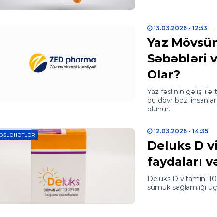
13.03.2026
- 12:53
Yaz Mövsüm
Səbəbləri 
Olar?
Yaz fəslinin gəlişi ilə
bu dövr bəzi insanlar
olunur.
12.03.2026
- 14:35
ƏSLƏHƏTLƏR
Deluks D vi
faydaları və
Deluks D vitamini 10
sümük sağlamlığı üç