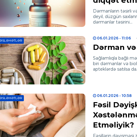
diqqət etm
Dərmanların təsirli 
deyil, düzgün saxlanma
dərmanlar təsirini…
06.01.2026
- 11:06
ƏSLƏHƏTLƏR
Dərman və b
Sağlamlıqla bağlı məh
biri dərmanlar və biol
apteklərdə satılsa d
06.01.2026
- 10:58
ƏSLƏHƏTLƏR
Fəsil Dəyiş
Xəstələnm
Etməliyik?
Fəsillərin dəyişməsi