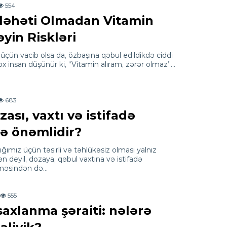
554
ləhəti Olmadan Vitamin
yin Riskləri
üçün vacib olsa da, özbaşına qəbul edildikdə ciddi
 Çox insan düşünür ki, “Vitamin alıram, zərər olmaz”…
683
sı, vaxtı və istifadə
yə önəmlidir?
ğımız üçün təsirli və təhlükəsiz olması yalnız
 deyil, dozaya, qəbul vaxtına və istifadə
lməsindən də…
555
axlanma şəraiti: nələrə