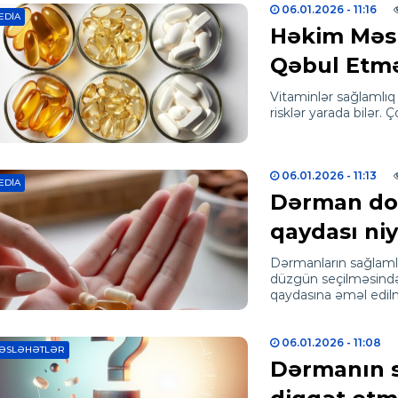
06.01.2026
- 11:16
EDIA
Həkim Məs
Qəbul Etmə
Vitaminlər sağlamlıq 
risklər yarada bilər.
06.01.2026
- 11:13
EDIA
Dərman doza
qaydası ni
Dərmanların sağlamlı
düzgün seçilməsindən
qaydasına əməl edi
06.01.2026
- 11:08
ƏSLƏHƏTLƏR
Dərmanın s