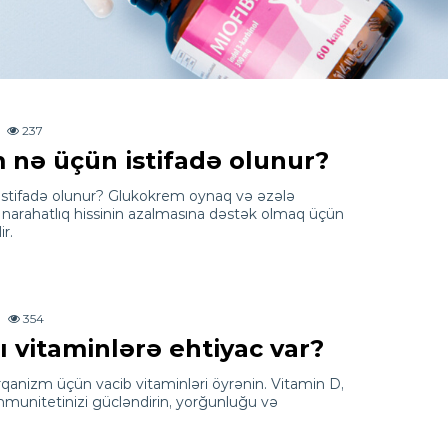
237
nə üçün istifadə olunur?
stifadə olunur? Glukokrem oynaq və əzələ
narahatlıq hissinin azalmasına dəstək olmaq üçün
r.
354
 vitaminlərə ehtiyac var?
nizm üçün vacib vitaminləri öyrənin. Vitamin D,
immunitetinizi gücləndirin, yorğunluğu və