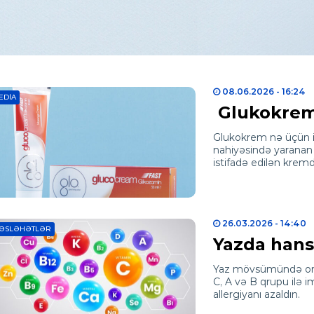
08.06.2026
- 16:24
EDIA
Glukokrem 
Glukokrem nə üçün i
nahiyəsində yaranan 
istifadə edilən kremdi
26.03.2026
- 14:40
ƏSLƏHƏTLƏR
Yazda hansı
Yaz mövsümündə orqa
C, A və B qrupu ilə 
allergiyanı azaldın.