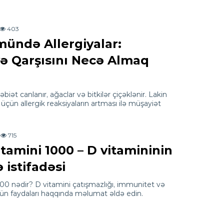
403
ündə Allergiyalar:
və Qarşısını Necə Almaq
 təbiət canlanır, ağaclar və bitkilər çiçəklənir. Lakin
 üçün allergik reaksiyaların artması ilə müşayiət
715
tamini 1000 – D vitamininin
 istifadəsi
00 nədir? D vitamini çatışmazlığı, immunitet və
ün faydaları haqqında məlumat əldə edin.