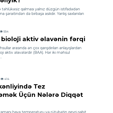
əliyik?
və təhlükəsiz qalması yalnız düzgün istifadədən
 şəraitindən də birbaşa asılıdır. Yanlış saxlanılan
554
ioloji aktiv əlavənin fərqi
sullar arasında ən çox qarışdırılan anlayışlardan
oji aktiv əlavələrdir (BAA). Hər iki məhsul
a…
414
kənliyində Tez
əmək Üçün Nələrə Diqqət
 zamanı hava temperaturu və rütubətin qeyri-sabit