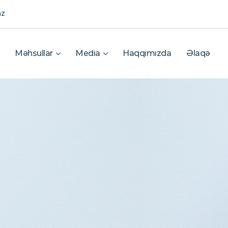
az
Məhsullar
Media
Haqqımızda
Əlaqə