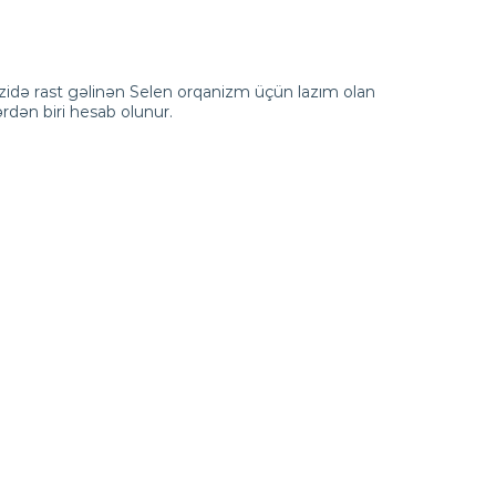
zidə rast gəlinən Selen orqanizm üçün lazım olan
dən biri hesab olunur.