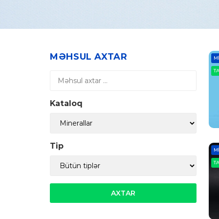
MƏHSUL AXTAR
M
T
Kataloq
Tip
M
T