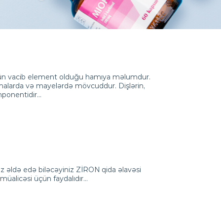
ün vacib element olduğu hamıya məlumdur.
alarda və mayelərdə mövcuddur. Dişlərin,
mponentidir…
z əldə edə biləcəyiniz ZİRON qida əlavəsi
müalicəsi üçün faydalıdır…