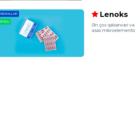
Lenoks
INERALLAR
APSUL
Ən çox qalxanvari və
əsas mikroelementlər