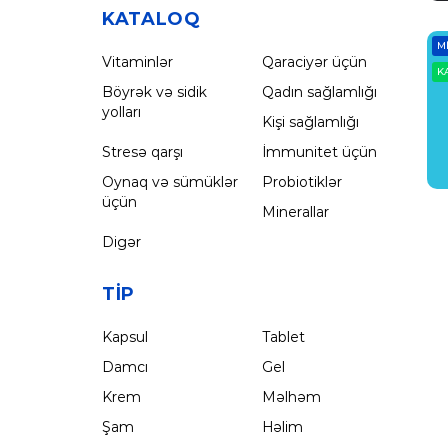
KATALOQ
M
Vitaminlər
Qaraciyər üçün
K
Böyrək və sidik
Qadın sağlamlığı
yolları
Kişi sağlamlığı
Stresə qarşı
İmmunitet üçün
Oynaq və sümüklər
Probiotiklər
üçün
Minerallar
Digər
TIP
Kapsul
Tablet
Damcı
Gel
Krem
Məlhəm
Şam
Həlim