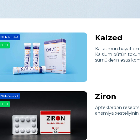
Kalzed
INERALLAR
ABLET
Kalsiumun həyat üç
Kalsium bütün toxum
sümüklərin əsas ko
Ziron
INERALLAR
ABLET
Apteklərdən reseptsi
anemiya xəstəliyinin 