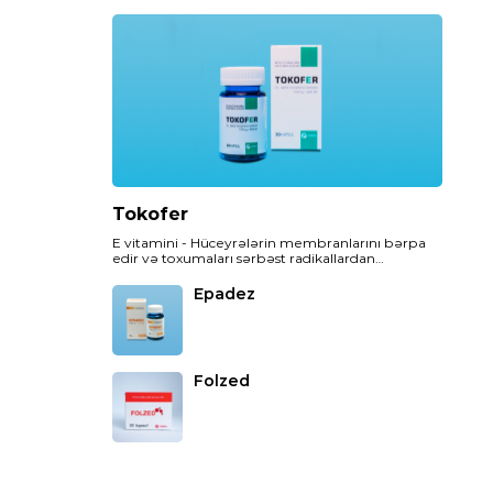
Tokofer
E vitamini - Hüceyrələrin membranlarını bərpa
edir və toxumaları sərbəst radikallardan
(hüceyrələri zədələyən aqressiv molekullardan)
qoruyur.
Epadez
Folzed