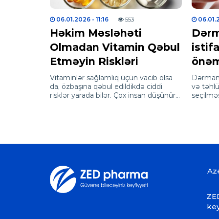
06.01.2026
- 11:16
553
06.01.
Həkim Məsləhəti
Dərm
Olmadan Vitamin Qəbul
istif
Etməyin Riskləri
önəm
Vitaminlər sağlamlıq üçün vacib olsa
Dərmanla
da, özbaşına qəbul edildikdə ciddi
və təhl
risklər yarada bilər. Çox insan düşünür
seçilmə
ki, “Vitamin alıram, zərər olmaz”…
vaxtına 
edilməs
Az
ZED
key