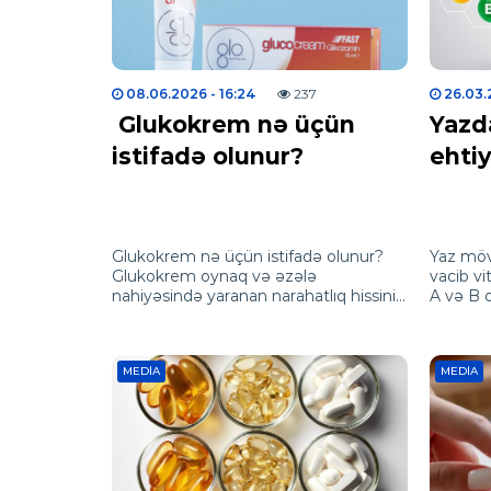
08.06.2026
- 16:24
237
26.03
Glukokrem nə üçün
Yazd
istifadə olunur?
ehti
Glukokrem nə üçün istifadə olunur?
Yaz mö
Glukokrem oynaq və əzələ
vacib vi
nahiyəsində yaranan narahatlıq hissinin
A və B q
azalmasına dəstək olmaq üçün istifadə
gücləndi
edilən kremdir.
azaldın.
MEDIA
MEDIA