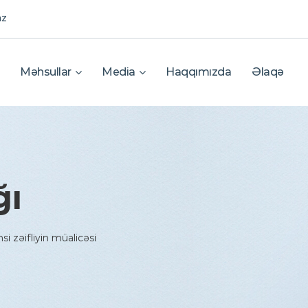
az
Məhsullar
Media
Haqqımızda
Əlaqə
ğı
nsi zəifliyin müalicəsi