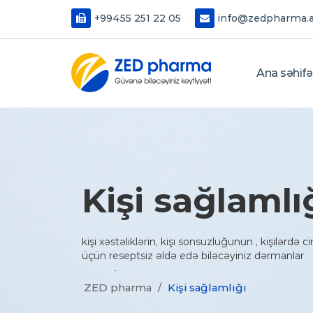
+99455 251 22 05
info@zedpharma.
Ana səhifə
Kişi sağlamlı
kişi xəstəliklərin, kişi sonsuzluğunun , kişilərdə ci
üçün reseptsiz əldə edə biləcəyiniz dərmanlar
ZED pharma
/
Kişi sağlamlığı