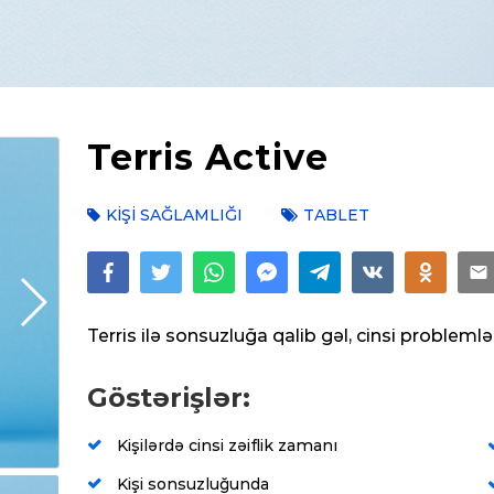
Terris Active
KIŞI SAĞLAMLIĞI
TABLET
Terris ilə sonsuzluğa qalib gəl, cinsi probleml
Göstərişlər:
Kişilərdə cinsi zəiflik zamanı
Kişi sonsuzluğunda