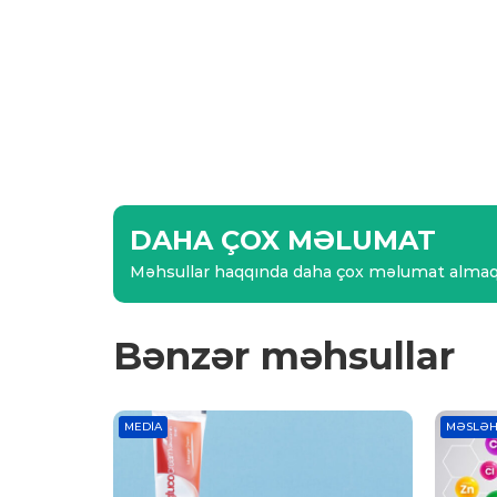
DAHA ÇOX MƏLUMAT
Məhsullar haqqında daha çox məlumat almaq
Bənzər məhsullar
MEDIA
MƏSLƏH