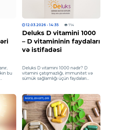
12.03.2026
- 14:35
714
Deluks D vitamini 1000
əri
– D vitamininin faydaları
və istifadəsi
anır,
Deluks D vitamini 1000 nədir? D
akin bu
vitamini çatışmazlığı, immunitet və
sümük sağlamlığı üçün faydaları
iət
haqqında məlumat əldə edin.
MƏSLƏHƏTLƏR