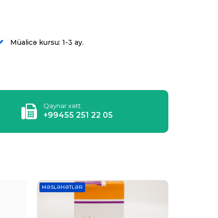
Müalicə kursu: 1-3 ay.
Qaynar xətt:
+99455 251 22 05
MƏSLƏHƏTLƏR