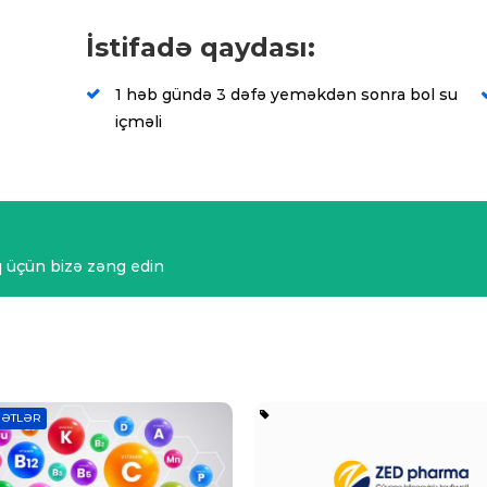
İstifadə qaydası:
1 həb gündə 3 dəfə yeməkdən sonra bol su
içməli
 üçün bizə zəng edin
ƏTLƏR