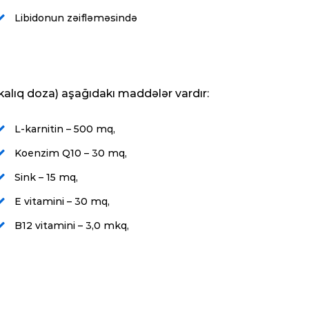
Libidonun zəifləməsində
tkalıq doza) aşağıdakı maddələr vardır:
L-karnitin – 500 mq,
Koenzim Q10 – 30 mq,
Sink – 15 mq,
E vitamini – 30 mq,
B12 vitamini – 3,0 mkq,