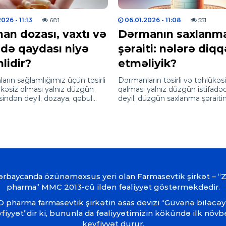
2026
- 11:13
681
06.01.2026
- 11:08
551
an dozası, vaxtı və
Dərmanın saxlanm
adə qaydası niyə
şəraiti: nələrə diqq
lidir?
etməliyik?
rın sağlamlığımız üçün təsirli
Dərmanların təsirli və təhlükəs
ükəsiz olması yalnız düzgün
qalması yalnız düzgün istifadə
sindən deyil, dozaya, qəbul
deyil, düzgün saxlanma şərait
və istifadə qaydasına əməl
birbaşa asılıdır. Yanlış saxlanılan
indən də…
dərmanlar təsirini…
ərbaycanda özünəməxsus yeri olan Farmasevtik şirkət – “
pharma” MMC 2013-cü ildən fəaliyyət göstərməkdədir.
 pharma farmasevtik şirkətin əsas devizi “Güvənə biləcəy
fiyyət”dir ki, bununla da fəaliyyətimizin kökündə ilk növ
keyfiyyət durur.