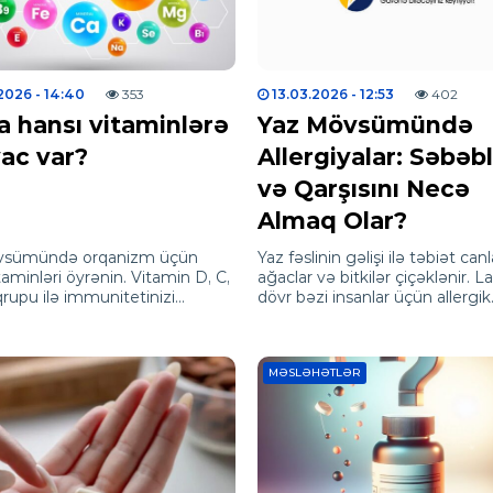
.2026
- 14:40
353
13.03.2026
- 12:53
402
a hansı vitaminlərə
Yaz Mövsümündə
yac var?
Allergiyalar: Səbəbl
və Qarşısını Necə
Almaq Olar?
vsümündə orqanizm üçün
Yaz fəslinin gəlişi ilə təbiət canl
taminləri öyrənin. Vitamin D, C,
ağaclar və bitkilər çiçəklənir. L
rupu ilə immunitetinizi
dövr bəzi insanlar üçün allergik
rin, yorğunluğu və allergiyanı
reaksiyaların artması ilə müşay
olunur.
MƏSLƏHƏTLƏR