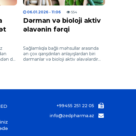
06.01.2026
- 11:06
554
a
Dərman və bioloji aktiv
ət
əlavənin fərqi
iz
Sağlamlıqla bağlı məhsullar arasında
dən
ən çox qarışdırılan anlayışlardan biri
indən də
dərmanlar və bioloji aktiv əlavələrdir
(BAA). Hər iki məhsul apteklərdə
satılsa da…
+99455 251 22 05
ZED
info@zedpharma.az
iniz
bədə