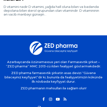
D vitamini nədir D vitamini, yağda həll oluna bilən və bədəndə
depolana bilən sterol qrupundan olan vitamindir. D vitamininin
ən vacib mənbəyi günəşin…
Azərbaycanda özünəməxsus yeri olan Farmasevtik şirkət –
“ZED pharma” MMC 2013-cü ildən fəaliyyət göstərməkdədir.
ZED pharma farmasevtik şirkətin əsas devizi “Güvənə
biləcəyiniz keyfiyyət”dir ki, bununla da fəaliyyətimizin kökündə
ilk növbədə keyfiyyət durur.
ZED pharmanın məhsulları ilə sağlam olun!