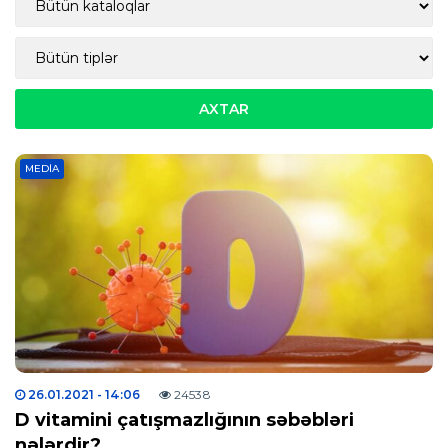
MEDIA
26.01.2021
- 14:06
24538
D vitamini çatışmazlığının səbəbləri
nələrdir?