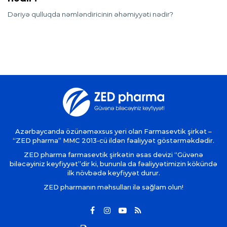
Dəriyə qulluqda nəmləndiricinin əhəmiyyəti nədir?
Azərbaycanda özünəməxsus yeri olan Farmasevtik şirkət –
“ZED pharma” MMC 2013-cü ildən fəaliyyət göstərməkdədir.
ZED pharma farmasevtik şirkətin əsas devizi “Güvənə
biləcəyiniz keyfiyyət”dir ki, bununla da fəaliyyətimizin kökündə
ilk növbədə keyfiyyət durur.
ZED pharmanın məhsulları ilə sağlam olun!