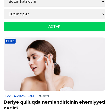
MEDIA
22.04.2025
- 15:13
3071
Dəriyə qulluqda nəmləndiricinin əhəmiyyəti
nədir?