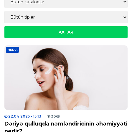
MEDIA
22.04.2025
- 15:13
3069
Dəriyə qulluqda nəmləndiricinin əhəmiyyəti
nədir?