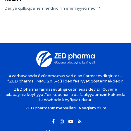
Dəriyə qulluqda nəmləndiricinin əhəmiyyəti nədir?
Azərbaycanda özünəməxsus yeri olan Farmasevtik şirkət –
“ZED pharma” MMC 2013-cü ildən fəaliyyət göstərməkdədir.
ZED pharma farmasevtik şirkətin əsas devizi “Güvənə
biləcəyiniz keyfiyyət”dir ki, bununla da fəaliyyətimizin kökündə
ilk növbədə keyfiyyət durur.
ZED pharmanın məhsulları ilə sağlam olun!