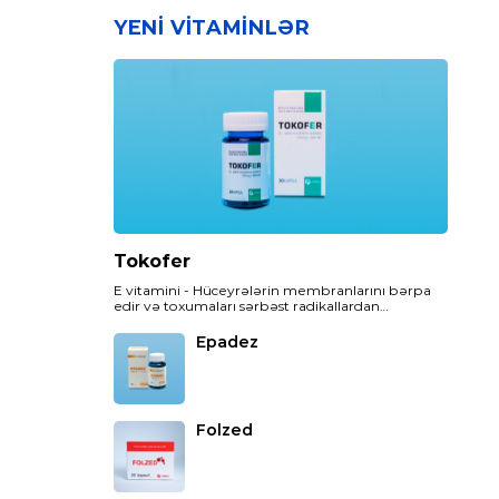
YENI VITAMINLƏR
Tokofer
E vitamini - Hüceyrələrin membranlarını bərpa
edir və toxumaları sərbəst radikallardan
(hüceyrələri zədələyən aqressiv molekullardan)
qoruyur.
Epadez
Folzed