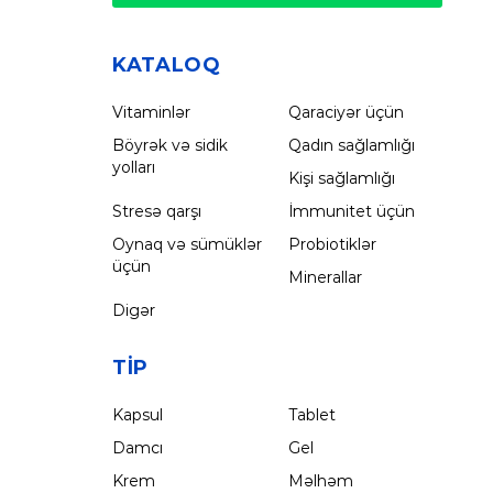
KATALOQ
Vitaminlər
Qaraciyər üçün
Böyrək və sidik
Qadın sağlamlığı
yolları
Kişi sağlamlığı
Stresə qarşı
İmmunitet üçün
Oynaq və sümüklər
Probiotiklər
üçün
Minerallar
Digər
TIP
Kapsul
Tablet
Damcı
Gel
Krem
Məlhəm