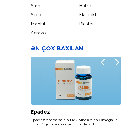
Şam
Həlim
Sirop
Ekstrakt
Məhlul
Plaster
Aerozol
ƏN ÇOX BAXILAN
Tokofer
Epadez
Folzed
E vitamini - Hüceyrələrin membranlarını bərpa
Epadez preparatının tərkibində olan Omega- 3
Folzed ilə sağlam və təhlükəsiz hamiləlik dövrü
edir və toxumaları sərbəst radikallardan
Balıq Yağı - insan orqanizmində sintez
keçirəcəksiniz…
(hüceyrələri zədələyən aqressiv molekullardan)
olunmayan, lakin metabolizma üçün vacib olan
qoruyur.
maddələrdən biridir.