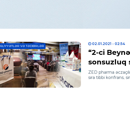
02.01.2021
- 02:54
AILIYYƏTLƏR VƏ TƏDBIRLƏR
“2-ci Beynə
sonsuzluq 
ZED pharma əczaçılıq
sıra tibbi konfrans, 