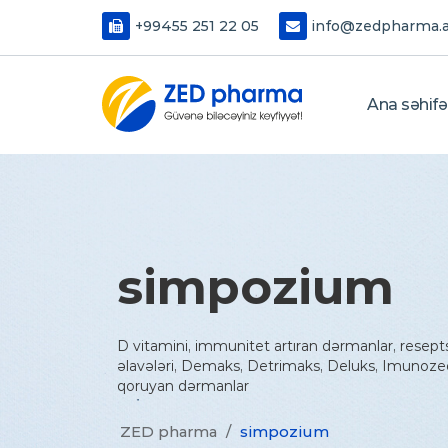
+99455 251 22 05
info@zedpharma.
Ana səhifə
simpozium
D vitamini, immunitet artıran dərmanlar, resept
əlavələri, Demaks, Detrimaks, Deluks, Imunoze
qoruyan dərmanlar
ZED pharma
/
simpozium