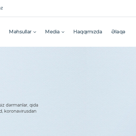
az
Məhsullar
Media
Haqqımızda
Əlaqə
siz dərmanlar, qida
d, koronavirusdan