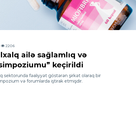
2206
lxalq ailə sağlamlıq və
simpoziumu” keçirildi
 sektorunda fəaliyyət göstərən şirkət olaraq bir
simpozium və forumlarda iştirak etmişdir.