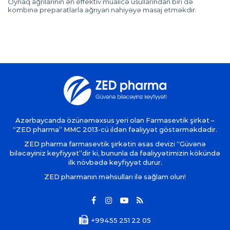
Oynaq ağrılarının ən effektiv müalicə üsullarından biri də
kombinə preparatlarla ağrıyan nahiyəyə masaj etməkdir.
Azərbaycanda özünəməxsus yeri olan Farmasevtik şirkət –
“ZED pharma” MMC 2013-cü ildən fəaliyyət göstərməkdədir.
ZED pharma farmasevtik şirkətin əsas devizi “Güvənə
biləcəyiniz keyfiyyət”dir ki, bununla da fəaliyyətimizin kökündə
ilk növbədə keyfiyyət durur.
ZED pharmanın məhsulları ilə sağlam olun!
+99455 251 22 05