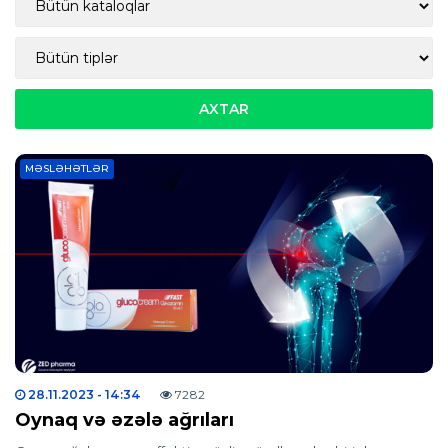
MƏSLƏHƏTLƏR
28.11.2023
- 14:34
7282
Oynaq və əzələ ağrıları