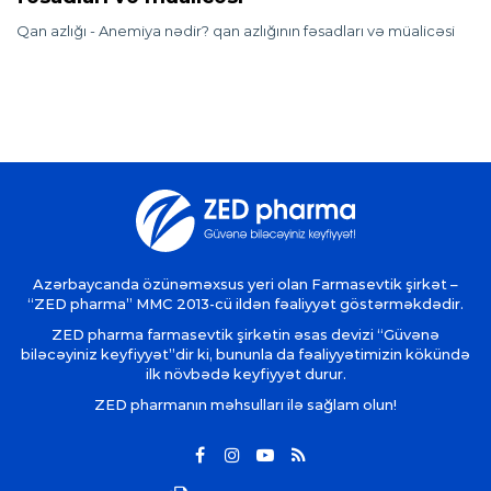
Qan azlığı - Anemiya nədir? qan azlığının fəsadları və müalicəsi
Azərbaycanda özünəməxsus yeri olan Farmasevtik şirkət –
“ZED pharma” MMC 2013-cü ildən fəaliyyət göstərməkdədir.
ZED pharma farmasevtik şirkətin əsas devizi “Güvənə
biləcəyiniz keyfiyyət”dir ki, bununla da fəaliyyətimizin kökündə
ilk növbədə keyfiyyət durur.
ZED pharmanın məhsulları ilə sağlam olun!