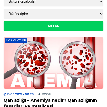
MƏSLƏHƏTLƏR
15.03.2021
- 00:29
67308
Qan azlığı – Anemiya nədir? Qan azlığının
fəsadları və müalicəsi