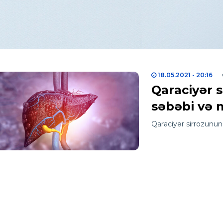
18.05.2021
- 20:16
Qaraciyər s
səbəbi və m
Qaraciyər sirrozunun 