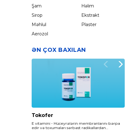
Şam
Həlim
Sirop
Ekstrakt
Məhlul
Plaster
Aerozol
ƏN ÇOX BAXILAN
Tokofer
Epadez
Folzed
E vitamini - Hüceyrələrin membranlarını bərpa
Epadez preparatının tərkibində olan Omega- 3
Folzed ilə sağlam və təhlükəsiz hamiləlik dövrü
edir və toxumaları sərbəst radikallardan
Balıq Yağı - insan orqanizmində sintez
keçirəcəksiniz…
(hüceyrələri zədələyən aqressiv molekullardan)
olunmayan, lakin metabolizma üçün vacib olan
qoruyur.
maddələrdən biridir.