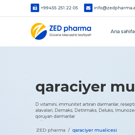
+99455 251 22 05
info@zedpharma.
Ana səhifə
qaraciyer mu
D vitamini, immunitet artıran dərmanlar, resept
əlavələri, Demaks, Detrimaks, Deluks, Imunoze
qoruyan dərmanlar
ZED pharma
/
qaraciyer mualicesi