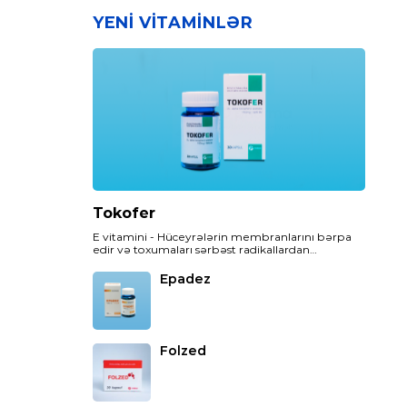
YENI VITAMINLƏR
Tokofer
E vitamini - Hüceyrələrin membranlarını bərpa
edir və toxumaları sərbəst radikallardan
(hüceyrələri zədələyən aqressiv molekullardan)
qoruyur.
Epadez
Folzed