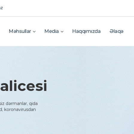
az
Məhsullar
Media
Haqqımızda
Əlaqə
alicesi
siz dərmanlar, qida
d, koronavirusdan