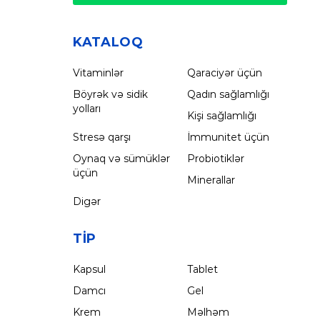
KATALOQ
Vitaminlər
Qaraciyər üçün
Böyrək və sidik
Qadın sağlamlığı
yolları
Kişi sağlamlığı
Stresə qarşı
İmmunitet üçün
Oynaq və sümüklər
Probiotiklər
üçün
Minerallar
Digər
TIP
Kapsul
Tablet
Damcı
Gel
Krem
Məlhəm