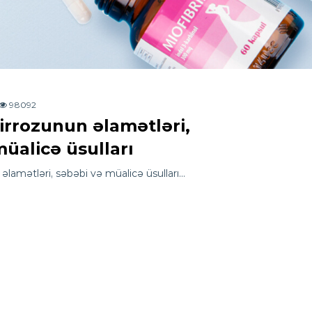
98092
irrozunun əlamətləri,
üalicə üsulları
əlamətləri, səbəbi və müalicə üsulları…