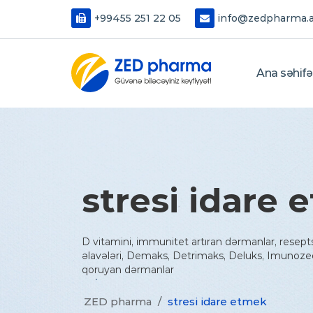
+99455 251 22 05
info@zedpharma.
Ana səhifə
stresi idare
D vitamini, immunitet artıran dərmanlar, resept
əlavələri, Demaks, Detrimaks, Deluks, Imunoze
qoruyan dərmanlar
ZED pharma
/
stresi idare etmek