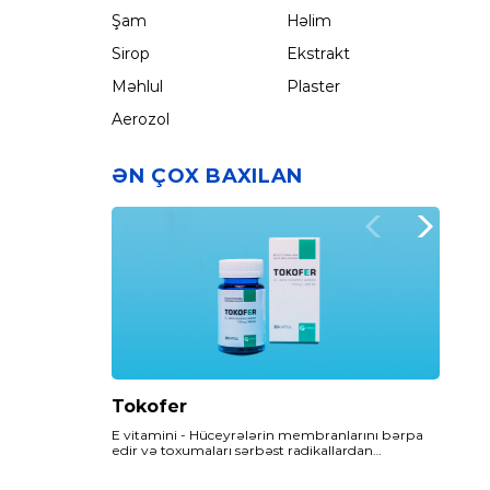
Şam
Həlim
Sirop
Ekstrakt
Məhlul
Plaster
Aerozol
ƏN ÇOX BAXILAN
Tokofer
Epadez
Folzed
E vitamini - Hüceyrələrin membranlarını bərpa
Epadez preparatının tərkibində olan Omega- 3
Folzed ilə sağlam və təhlükəsiz hamiləlik dövrü
edir və toxumaları sərbəst radikallardan
Balıq Yağı - insan orqanizmində sintez
keçirəcəksiniz…
(hüceyrələri zədələyən aqressiv molekullardan)
olunmayan, lakin metabolizma üçün vacib olan
qoruyur.
maddələrdən biridir.