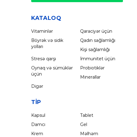
KATALOQ
Vitaminlər
Qaraciyər üçün
Böyrək və sidik
Qadın sağlamlığı
yolları
Kişi sağlamlığı
Stresə qarşı
İmmunitet üçün
Oynaq və sümüklər
Probiotiklər
üçün
Minerallar
Digər
TIP
Kapsul
Tablet
Damcı
Gel
Krem
Məlhəm