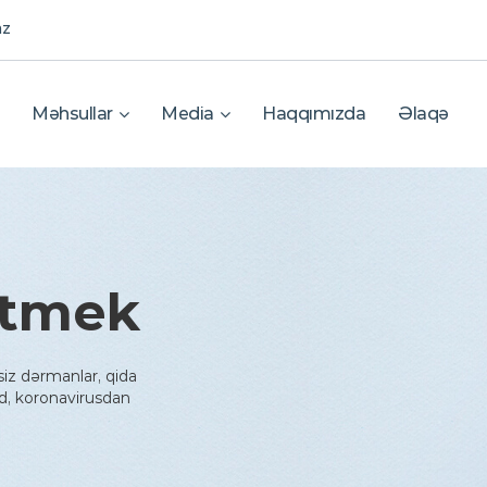
az
Məhsullar
Media
Haqqımızda
Əlaqə
 etmek
siz dərmanlar, qida
d, koronavirusdan