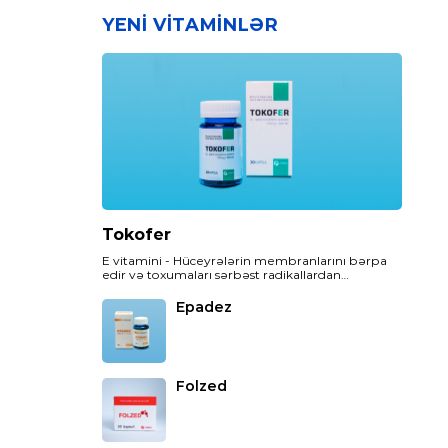
YENI VITAMINLƏR
Tokofer
E vitamini - Hüceyrələrin membranlarını bərpa
edir və toxumaları sərbəst radikallardan
(hüceyrələri zədələyən aqressiv molekullardan)
qoruyur.
Epadez
Folzed