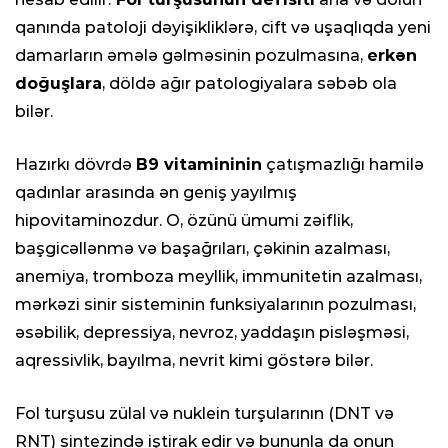
qanında patoloji dəyişikliklərə, cift və uşaqlıqda yeni
damarların əmələ gəlməsinin pozulmasına,
erkən
doğuşlara
, döldə ağır patologiyalara səbəb ola
bilər.
Hazırkı dövrdə
B9 vitamininin
çatışmazlığı hamilə
qadınlar arasında ən geniş yayılmış
hipovitaminozdur. O, özünü ümumi zəiflik,
başgicəllənmə və başağrıları, çəkinin azalması,
anemiya, tromboza meyllik, immunitetin azalması,
mərkəzi sinir sisteminin funksiyalarının pozulması,
əsəbilik, depressiya, nevroz, yaddaşın pisləşməsi,
aqressivlik, bayılma, nevrit kimi göstərə bilər.
Fol turşusu zülal və nuklein turşularının (DNT və
RNT) sintezində iştirak edir və bununla da onun