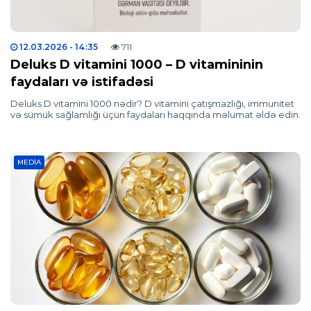
12.03.2026
- 14:35
711
Deluks D vitamini 1000 – D vitamininin
faydaları və istifadəsi
Deluks D vitamini 1000 nədir? D vitamini çatışmazlığı, immunitet
və sümük sağlamlığı üçün faydaları haqqında məlumat əldə edin.
MEDIA