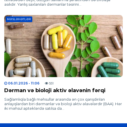
asılıdır. Yanlış saxlanılan dərmanlar təsirini…
MƏSLƏHƏTLƏR
06.01.2026
- 11:06
551
Dərman və bioloji aktiv əlavənin fərqi
Sağlamlıqla bağlı məhsullar arasında ən çox qarışdırılan
anlayışlardan biri dərmanlar və bioloji aktiv əlavələrdir (BAA). Hər
iki məhsul apteklərdə satılsa da…