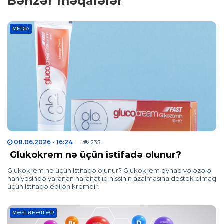
Bənzər məqalələr
MEDIA
08.06.2026
- 16:24
235
Glukokrem nə üçün istifadə olunur?
Glukokrem nə üçün istifadə olunur? Glukokrem oynaq və əzələ
nahiyəsində yaranan narahatlıq hissinin azalmasına dəstək olmaq
üçün istifadə edilən kremdir.
MƏSLƏHƏTLƏR