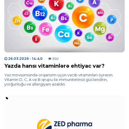
26.03.2026
- 14:40
350
Yazda hansı vitaminlərə ehtiyac var?
Yaz mövsümündə orqanizm üçün vacib vitaminləri öyrənin.
Vitamin D, C, A və B qrupu ilə immunitetinizi gücləndirin,
yorğunluğu və allergiyanı azaldın.