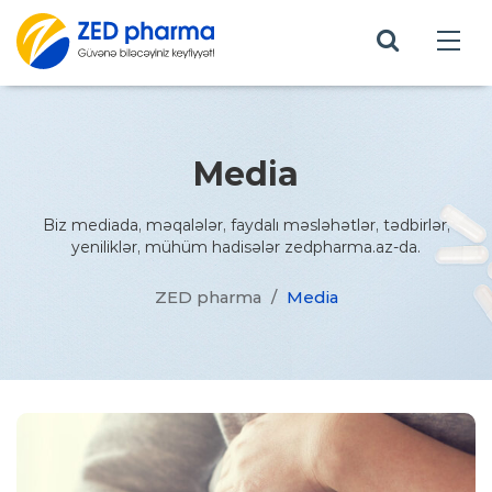
Media
Biz mediada, məqalələr, faydalı məsləhətlər, tədbirlər,
yeniliklər, mühüm hadisələr zedpharma.az-da.
ZED pharma
/
Media