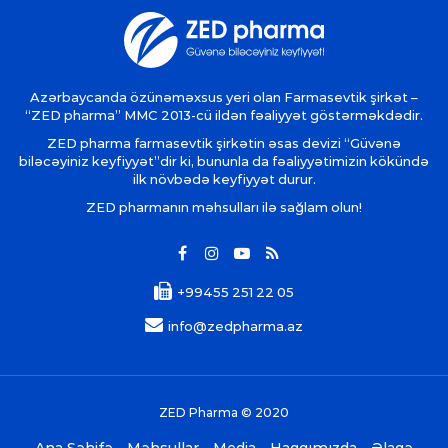
Azərbaycanda özünəməxsus yeri olan Farmasevtik şirkət –
“ZED pharma” MMC 2013-cü ildən fəaliyyət göstərməkdədir.
ZED pharma farmasevtik şirkətin əsas devizi “Güvənə
biləcəyiniz keyfiyyət”dir ki, bununla da fəaliyyətimizin kökündə
ilk növbədə keyfiyyət durur.
ZED pharmanın məhsulları ilə sağlam olun!
+99455 251 22 05
info@zedpharma.az
ZED Pharma © 2020