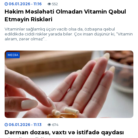
06.01.2026
- 11:16
552
Həkim Məsləhəti Olmadan Vitamin Qəbul
Etməyin Riskləri
Vitaminlər sağlamlıq üçün vacib olsa da, özbaşına qəbul
edildikdə ciddi risklər yarada bilər. Çox insan düşünür ki, “Vitamin
alıram, zərər olmaz”…
MEDIA
06.01.2026
- 11:13
674
Dərman dozası, vaxtı və istifadə qaydası