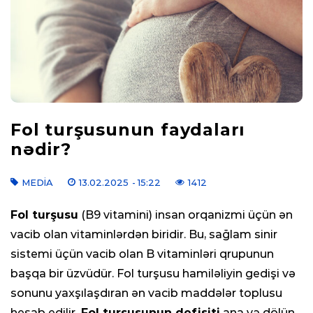
Fol turşusunun faydaları
nədir?
MEDIA
13.02.2025
- 15:22
1412
Fol turşusu
(B9 vitamini) insan orqanizmi üçün ən
vacib olan vitaminlərdən biridir. Bu, sağlam sinir
sistemi üçün vacib olan B vitaminləri qrupunun
başqa bir üzvüdür. Fol turşusu hamiləliyin gedişi və
sonunu yaxşılaşdıran ən vacib maddələr toplusu
hesab edilir.
Fol turşusunun defisiti
ana və dölün