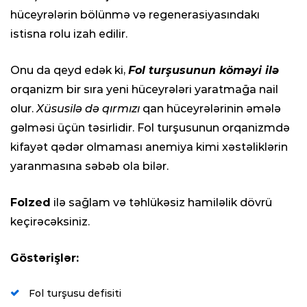
hüceyrələrin bölünmə və regenerasiyasındakı
istisna rolu izah edilir.
Onu da qeyd edək ki,
Fol turşusunun köməyi ilə
orqanizm bir sıra yeni hüceyrələri yaratmağa nail
olur.
Xüsusilə də qırmızı
qan hüceyrələrinin əmələ
gəlməsi üçün təsirlidir. Fol turşusunun orqanizmdə
kifayət qədər olmaması anemiya kimi xəstəliklərin
yaranmasına səbəb ola bilər.
Folzed
ilə sağlam və təhlükəsiz hamiləlik dövrü
keçirəcəksiniz.
Göstərişlər:
Fol turşusu defisiti