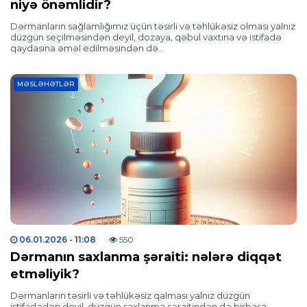
niyə önəmlidir?
Dərmanların sağlamlığımız üçün təsirli və təhlükəsiz olması yalnız
düzgün seçilməsindən deyil, dozaya, qəbul vaxtına və istifadə
qaydasına əməl edilməsindən də…
MƏSLƏHƏTLƏR
06.01.2026
- 11:08
550
Dərmanın saxlanma şəraiti: nələrə diqqət
etməliyik?
Dərmanların təsirli və təhlükəsiz qalması yalnız düzgün
istifadədən deyil, düzgün saxlanma şəraitindən də birbaşa