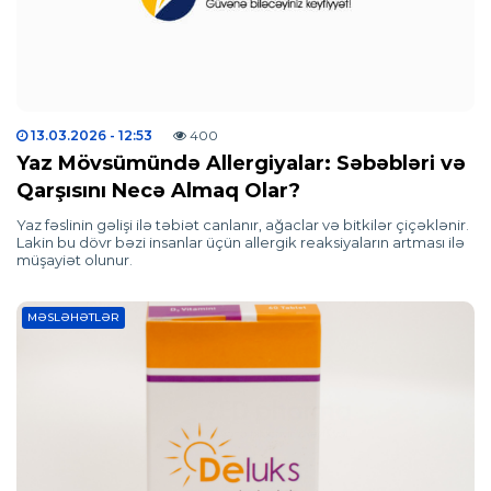
13.03.2026
- 12:53
400
Yaz Mövsümündə Allergiyalar: Səbəbləri və
Qarşısını Necə Almaq Olar?
Yaz fəslinin gəlişi ilə təbiət canlanır, ağaclar və bitkilər çiçəklənir.
Lakin bu dövr bəzi insanlar üçün allergik reaksiyaların artması ilə
müşayiət olunur.
MƏSLƏHƏTLƏR