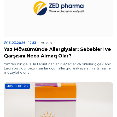
13.03.2026
- 12:53
408
Yaz Mövsümündə Allergiyalar: Səbəbləri və
Qarşısını Necə Almaq Olar?
Yaz fəslinin gəlişi ilə təbiət canlanır, ağaclar və bitkilər çiçəklənir.
Lakin bu dövr bəzi insanlar üçün allergik reaksiyaların artması ilə
müşayiət olunur.
MƏSLƏHƏTLƏR