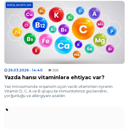
MƏSLƏHƏTLƏR
26.03.2026
- 14:40
358
Yazda hansı vitaminlərə ehtiyac var?
Yaz mövsümündə orqanizm üçün vacib vitaminləri öyrənin.
Vitamin D, C, A və B qrupu ilə immunitetinizi gücləndirin,
yorğunluğu və allergiyanı azaldın.