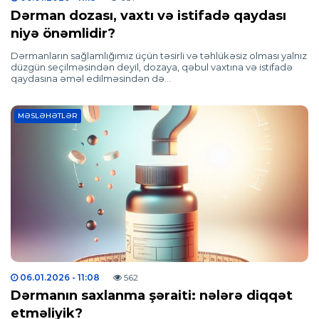
Dərman dozası, vaxtı və istifadə qaydası
niyə önəmlidir?
Dərmanların sağlamlığımız üçün təsirli və təhlükəsiz olması yalnız
düzgün seçilməsindən deyil, dozaya, qəbul vaxtına və istifadə
qaydasına əməl edilməsindən də…
MƏSLƏHƏTLƏR
06.01.2026
- 11:08
562
Dərmanın saxlanma şəraiti: nələrə diqqət
etməliyik?