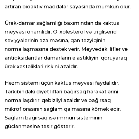
artıran bioaktiv maddələr sayəsində mümkün olur.
Ürək-damar sağlamlığı baxımından da kaktus
meyvəsi önəmlidir. O, xolesterol və trigliserid
səviyyələrinin azalmasına, qan təzyiqinin
normallaşmasına dəstək verir. Meyvədəki liflər və
antioksidantlar damarların elastikliyini qoruyaraq
ürək xəstəlikləri riskini azaldır.
Həzm sistemi üçün kaktus meyvəsi faydalıdır.
Tərkibindəki diyet lifləri bağırsaq hərəkətlərini
normallaşdırır, qəbizliyi azaldır və bağırsaq
mikroflorasının sağlam qalmasına kömək edir.
Sağlam bağırsaq isə immun sisteminin
güclənməsinə təsir göstərir.