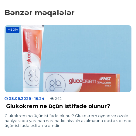
Bənzər məqalələr
MEDIA
08.06.2026
- 16:24
242
Glukokrem nə üçün istifadə olunur?
Glukokrem nə üçün istifadə olunur? Glukokrem oynaq və əzələ
nahiyəsində yaranan narahatlıq hissinin azalmasına dəstək olmaq
üçün istifadə edilən kremdir.