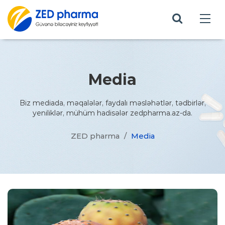
Media
Biz mediada, məqalələr, faydalı məsləhətlər, tədbirlər,
yeniliklər, mühüm hadisələr zedpharma.az-da.
ZED pharma
/
Media