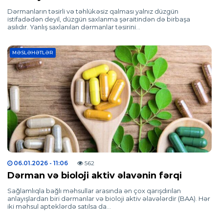
Dərmanların təsirli və təhlükəsiz qalması yalnız düzgün
istifadədən deyil, düzgün saxlanma şəraitindən də birbaşa
asılıdır. Yanlış saxlanılan dərmanlar təsirini…
MƏSLƏHƏTLƏR
06.01.2026
- 11:06
562
Dərman və bioloji aktiv əlavənin fərqi
Sağlamlıqla bağlı məhsullar arasında ən çox qarışdırılan
anlayışlardan biri dərmanlar və bioloji aktiv əlavələrdir (BAA). Hər
iki məhsul apteklərdə satılsa da…