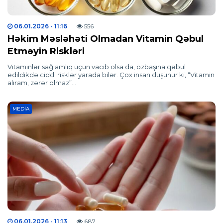
06.01.2026
- 11:16
556
Həkim Məsləhəti Olmadan Vitamin Qəbul
Etməyin Riskləri
Vitaminlər sağlamlıq üçün vacib olsa da, özbaşına qəbul
edildikdə ciddi risklər yarada bilər. Çox insan düşünür ki, “Vitamin
alıram, zərər olmaz”…
MEDIA
06.01.2026
- 11:13
687