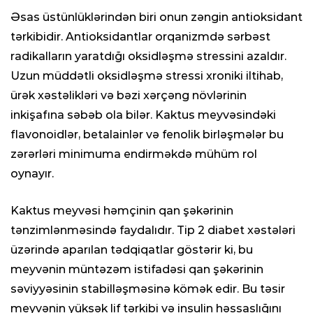
Əsas üstünlüklərindən biri onun zəngin antioksidant
tərkibidir. Antioksidantlar orqanizmdə sərbəst
radikalların yaratdığı oksidləşmə stressini azaldır.
Uzun müddətli oksidləşmə stressi xroniki iltihab,
ürək xəstəlikləri və bəzi xərçəng növlərinin
inkişafına səbəb ola bilər. Kaktus meyvəsindəki
flavonoidlər, betalainlər və fenolik birləşmələr bu
zərərləri minimuma endirməkdə mühüm rol
oynayır.
Kaktus meyvəsi həmçinin qan şəkərinin
tənzimlənməsində faydalıdır. Tip 2 diabet xəstələri
üzərində aparılan tədqiqatlar göstərir ki, bu
meyvənin müntəzəm istifadəsi qan şəkərinin
səviyyəsinin stabilləşməsinə kömək edir. Bu təsir
meyvənin yüksək lif tərkibi və insulin həssaslığını