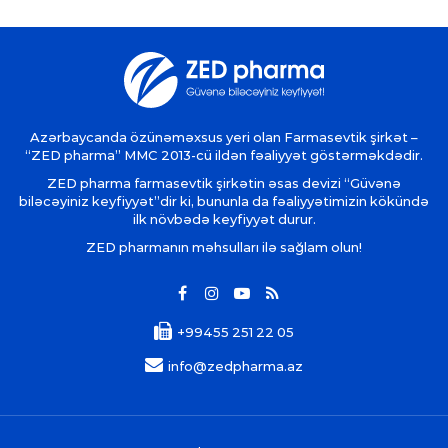
Azərbaycanda özünəməxsus yeri olan Farmasevtik şirkət –
“ZED pharma” MMC 2013-cü ildən fəaliyyət göstərməkdədir.
ZED pharma farmasevtik şirkətin əsas devizi “Güvənə
biləcəyiniz keyfiyyət”dir ki, bununla da fəaliyyətimizin kökündə
ilk növbədə keyfiyyət durur.
ZED pharmanın məhsulları ilə sağlam olun!
+99455 251 22 05
info@zedpharma.az