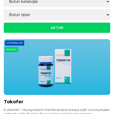
VITAMINLƏR
KAPSUL
Tokofer
E vitamini - Hüceyrələrin membranlarını bərpa edir və toxumaları
sərbəst radikallardan (hüceyrələri zədələyən aqressiv