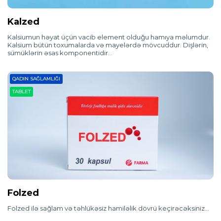
Kalzed
Kalsiumun həyat üçün vacib element olduğu hamıya məlumdur.
Kalsium bütün toxumalarda və mayelərdə mövcuddur. Dişlərin,
sümüklərin əsas komponentidir…
QADIN SAĞLAMLIĞI
TABLET
Folzed
Folzed ilə sağlam və təhlükəsiz hamiləlik dövrü keçirəcəksiniz…