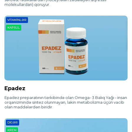
molekullardan) qoruyur.
VITAMINLƏR
KAPSUL
Epadez
Epadez preparatının tərkibində olan Omega- 3 Balıq Yağı - insan
orqanizmində sintez olunmayan, lakin metabolizma üçün vacib
olan maddələrdən biridir.
DIGƏR
KREM