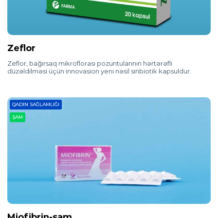
Zeflor
Zeflor, bağırsaq mikroflorası pozuntularının hərtərəfli
düzəldilməsi üçün innovasion yeni nəsil sinbiotik kapsuldur.
QADIN SAĞLAMLIĞI
ŞAM
Miofibrin-şam