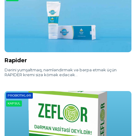
Rapider
Dərini yumşaltmaq, nəmləndirmək və bərpa etmək üçün
RAPİDER kremi sizə kömək edəcək…
PROBIOTIKLƏR
KAPSUL