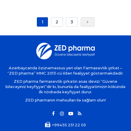
1
2
3
Azərbaycanda özünəməxsus yeri olan Farmasevtik şirkət –
“ZED pharma” MMC 2013-cü ildən fəaliyyət göstərməkdədir.
ZED pharma farmasevtik şirkətin əsas devizi “Güvənə
biləcəyiniz keyfiyyət”dir ki, bununla da fəaliyyətimizin kökündə
ilk növbədə keyfiyyət durur.
ZED pharmanın məhsulları ilə sağlam olun!
+99455 251 22 05