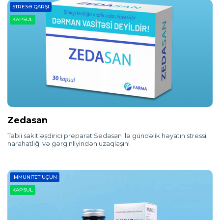
STRESƏ QARŞI
KAPSUL
Zedasan
Təbii sakitləşdirici preparat Sedasan ilə gündəlik həyatın stressi,
narahatlığı və gərginliyindən uzaqlaşın!
İMMUNITET ÜÇÜN
KAPSUL