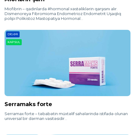
Miofibrin – qadınlarda #hormonal xəstəliklərin qarşısını alır.
Dismenoreya Fibromioma Endometrioz Endometrit Uşaqlıq
polipi Polikistoz Mastopatiya Hormonal…
DIGƏR
KAPSUL
Serramaks forte
Serramax forte – təbabətin müxtəlif sahələrində istifadə olunan
universal bir dərman vasitəsidir…