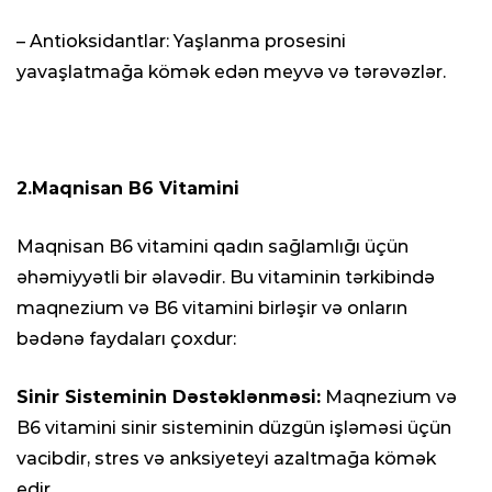
– Antioksidantlar: Yaşlanma prosesini
yavaşlatmağa kömək edən meyvə və tərəvəzlər.
2.Maqnisan B6 Vitamini
Maqnisan B6 vitamini qadın sağlamlığı üçün
əhəmiyyətli bir əlavədir. Bu vitaminin tərkibində
maqnezium və B6 vitamini birləşir və onların
bədənə faydaları çoxdur:
Sinir Sisteminin Dəstəklənməsi:
Maqnezium və
B6 vitamini sinir sisteminin düzgün işləməsi üçün
vacibdir, stres və anksiyeteyi azaltmağa kömək
edir.