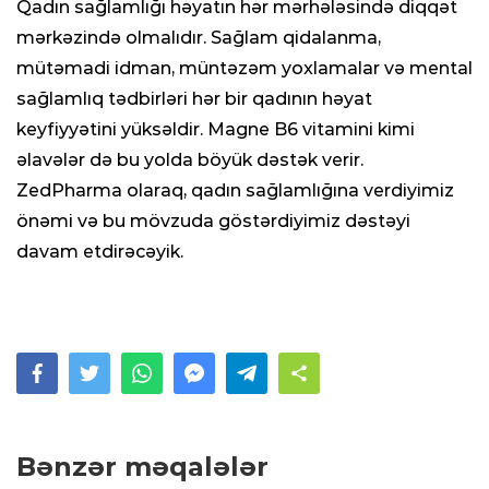
Qadın sağlamlığı həyatın hər mərhələsində diqqət
mərkəzində olmalıdır. Sağlam qidalanma,
mütəmadi idman, müntəzəm yoxlamalar və mental
sağlamlıq tədbirləri hər bir qadının həyat
keyfiyyətini yüksəldir. Magne B6 vitamini kimi
əlavələr də bu yolda böyük dəstək verir.
ZedPharma olaraq, qadın sağlamlığına verdiyimiz
önəmi və bu mövzuda göstərdiyimiz dəstəyi
davam etdirəcəyik.
Bənzər məqalələr