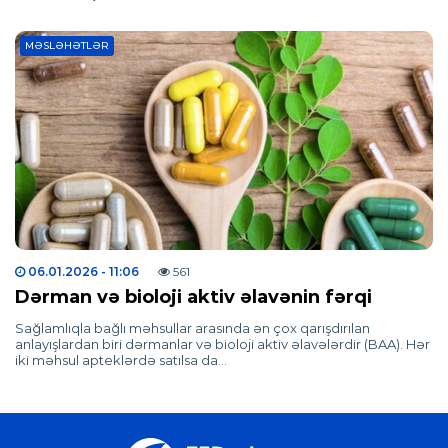
MƏSLƏHƏTLƏR
06.01.2026
- 11:06
561
Dərman və bioloji aktiv əlavənin fərqi
Sağlamlıqla bağlı məhsullar arasında ən çox qarışdırılan
anlayışlardan biri dərmanlar və bioloji aktiv əlavələrdir (BAA). Hər
iki məhsul apteklərdə satılsa da…