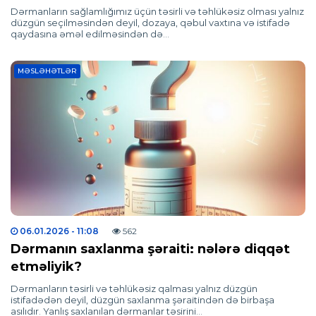
Dərmanların sağlamlığımız üçün təsirli və təhlükəsiz olması yalnız
düzgün seçilməsindən deyil, dozaya, qəbul vaxtına və istifadə
qaydasına əməl edilməsindən də…
MƏSLƏHƏTLƏR
06.01.2026
- 11:08
562
Dərmanın saxlanma şəraiti: nələrə diqqət
etməliyik?
Dərmanların təsirli və təhlükəsiz qalması yalnız düzgün
istifadədən deyil, düzgün saxlanma şəraitindən də birbaşa
asılıdır. Yanlış saxlanılan dərmanlar təsirini…