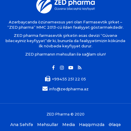
Azərbaycanda özünəməxsus yeri olan Farmasevtik şirkət –
“ZED pharma” MMC 2013-cü ildən fəaliyyət göstərməkdədir.
ZED pharma farmasevtik şirkətin əsas devizi “Güvənə
biləcəyiniz keyfiyyət”dir ki, bununla da fəaliyyətimizin kökündə
ilk növbədə keyfiyyət durur.
ZED pharmanın məhsulları ilə sağlam olun!
+99455 251 22 05
info@zedpharma.az
ZED Pharma © 2020
Ana Səhifə
Məhsullar
Media
Haqqımızda
Əlaqə