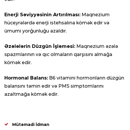
Enerji Səviyyəsinin Artırılması:
Maqnezium
hüceyrələrdə enerji istehsalına kömək edir və
ümumi yorğunluğu azaldır.
Əzələlərin Düzgün İşləməsi:
Maqnezium əzələ
spazmlarının və qıc olmaların qarşısını almağa
kömək edir.
Hormonal Balans:
B6 vitamini hormonların düzgün
balansını təmin edir və PMS simptomlarını
azaltmağa kömək edir.
Mütəmadi İdman