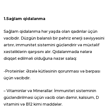
1.Sağlam qidalanma
Sağlam qidalanma hər yaşda olan qadınlar üçün
vacibdir. Düzgün balanslı bir pəhriz enerji səviyyəsini
artırır, immunitet sistemini gücləndirir və müxtəlif
xəstəliklərin qarşısını alır. Qidalanmada nələrə
diqqət edilməli olduğuna nəzər salaq:
-Proteinlər: Əzələ kütləsinin qorunması və bərpası
üçün vacibdir.
– Vitaminlər və Minerallar: İmmunitet sisteminin
gücləndirilməsi üçün vacib olan dəmir, kalsium, D
vitamini və B12 kimi maddələr.