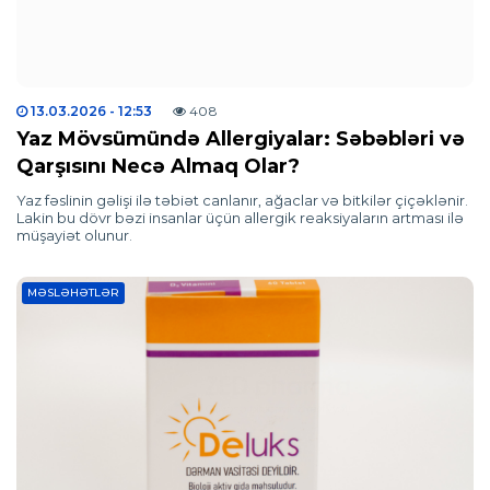
13.03.2026
- 12:53
408
Yaz Mövsümündə Allergiyalar: Səbəbləri və
Qarşısını Necə Almaq Olar?
Yaz fəslinin gəlişi ilə təbiət canlanır, ağaclar və bitkilər çiçəklənir.
Lakin bu dövr bəzi insanlar üçün allergik reaksiyaların artması ilə
müşayiət olunur.
MƏSLƏHƏTLƏR