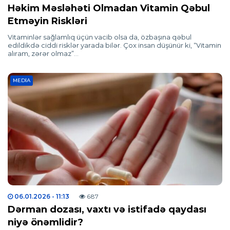
Həkim Məsləhəti Olmadan Vitamin Qəbul
Etməyin Riskləri
Vitaminlər sağlamlıq üçün vacib olsa da, özbaşına qəbul
edildikdə ciddi risklər yarada bilər. Çox insan düşünür ki, “Vitamin
alıram, zərər olmaz”…
MEDIA
06.01.2026
- 11:13
687
Dərman dozası, vaxtı və istifadə qaydası
niyə önəmlidir?