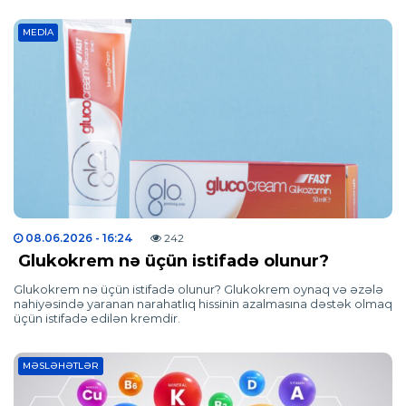
MEDIA
08.06.2026
- 16:24
242
Glukokrem nə üçün istifadə olunur?
Glukokrem nə üçün istifadə olunur? Glukokrem oynaq və əzələ
nahiyəsində yaranan narahatlıq hissinin azalmasına dəstək olmaq
üçün istifadə edilən kremdir.
MƏSLƏHƏTLƏR