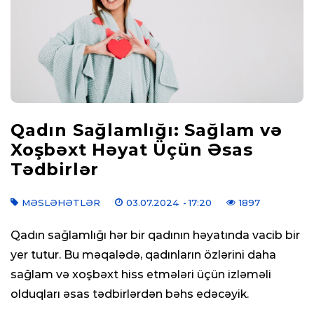
Qadın Sağlamlığı: Sağlam və
Xoşbəxt Həyat Üçün Əsas
Tədbirlər
MƏSLƏHƏTLƏR
03.07.2024
- 17:20
1897
Qadın sağlamlığı hər bir qadının həyatında vacib bir
yer tutur. Bu məqalədə, qadınların özlərini daha
sağlam və xoşbəxt hiss etmələri üçün izləməli
olduqları əsas tədbirlərdən bəhs edəcəyik.