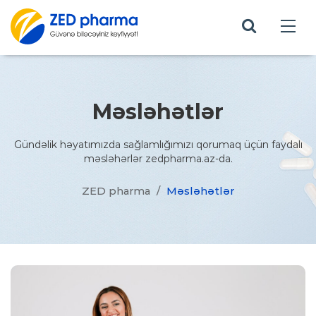
Məsləhətlər
Gündəlik həyatımızda sağlamlığımızı qorumaq üçün faydalı
məsləhərlər zedpharma.az-da.
ZED pharma
/
Məsləhətlər