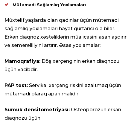
Mütəmadi Sağlamlıq Yoxlamaları
Müxtəlif yaşlarda olan qadınlar üçün mütəmadi
sağlamlıq yoxlamaları həyat qurtarıcı ola bilər.
Erkən diaqnoz xəstəliklərin müalicəsini asanlaşdırır
və səmərəliliyini artırır. Əsas yoxlamalar:
Mamoqrafiya:
Döş xərçənginin erkən diaqnozu
üçün vacibdir.
PAP test:
Servikal xərçəng riskini azaltmaq üçün
mütəmadi olaraq aparılmalıdır.
Sümük densitometriyası:
Osteoporozun erkən
diaqnozu üçün.