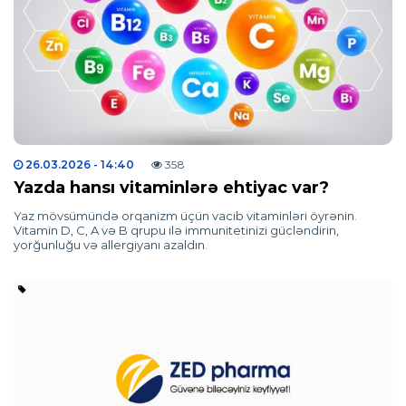
26.03.2026
- 14:40
358
Yazda hansı vitaminlərə ehtiyac var?
Yaz mövsümündə orqanizm üçün vacib vitaminləri öyrənin.
Vitamin D, C, A və B qrupu ilə immunitetinizi gücləndirin,
yorğunluğu və allergiyanı azaldın.