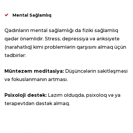
Mental Sağlamlıq
Qadınların mental sağlamlığı da fiziki sağlamlıq
qədər önəmlidir. Stress, depressiya və anksiyete
(narahatlıq) kimi problemlərin qarşısını almaq üçün
tədbirlər:
Müntəzəm meditasiya:
Düşüncələrin sakitləşməsi
və fokuslanmanın artması.
Psixoloji dəstək:
Lazım olduqda, psixoloq və ya
terapevtdən dəstək almaq.