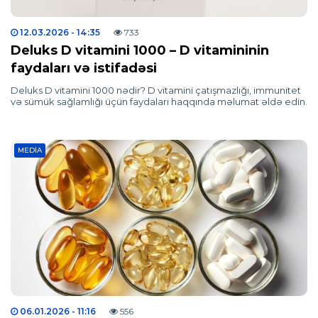
12.03.2026
- 14:35
733
Deluks D vitamini 1000 – D vitamininin
faydaları və istifadəsi
Deluks D vitamini 1000 nədir? D vitamini çatışmazlığı, immunitet
və sümük sağlamlığı üçün faydaları haqqında məlumat əldə edin.
MEDIA
06.01.2026
- 11:16
556