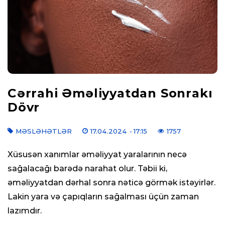
Cərrahi Əməliyyatdan Sonrakı
Dövr
MƏSLƏHƏTLƏR
17.04.2024
- 17:15
1757
Xüsusən xanımlar əməliyyat yaralarının necə
sağalacağı barədə narahat olur. Təbii ki,
əməliyyatdan dərhal sonra nəticə görmək istəyirlər.
Lakin yara və çapıqların sağalması üçün zaman
lazımdır.