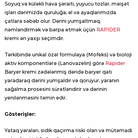
Soyuq və küləkli hava şəraiti, yuyucu tozlar, məişət
işləri dərimizdə quruluğa, əl və ayaqlarımızda
çatlara səbəb olur. Dərini yumşaltmaq,
nəmləndirmək və bərpa etmək üçün
RAPİDER
kremi ən yaxşı seçimdir.
Tərkibində unikal özəl formulaya (Mofeks) və bioloji
aktiv komponentlərə (Lanovazelin) görə
Rapider
Baryer kremi zədələnmiş dəridə baryer qatı
yaradaraq dərini yumşaldır və qoruyur, yaranın
sağalma prosesini sürətləndirir və dərinin
yenilənməsini təmin edir.
Göstərişlər:
Yataq yaraları, sidik qaçırma riski olan və mütəmadi