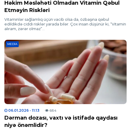
Həkim Məsləhəti Olmadan Vitamin Qəbul
Etməyin Riskləri
Vitaminlər sağlamlıq üçün vacib olsa da, özbaşına qəbul
edildikdə ciddi risklər yarada bilər. Çox insan düşünür ki, “Vitamin
alıram, zərər olmaz”…
MEDIA
06.01.2026
- 11:13
684
Dərman dozası, vaxtı və istifadə qaydası
niyə önəmlidir?