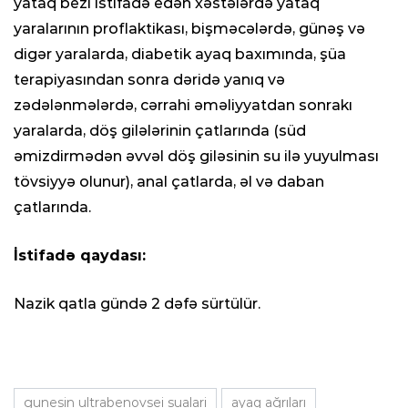
yataq bezi istifadə edən xəstələrdə yataq
yaralarının proflaktikası, bişməcələrdə, günəş və
digər yaralarda, diabetik ayaq baxımında, şüa
terapiyasından sonra dəridə yanıq və
zədələnmələrdə, cərrahi əməliyyatdan sonrakı
yaralarda, döş gilələrinin çatlarında (süd
əmizdirmədən əvvəl döş giləsinin su ilə yuyulması
tövsiyyə olunur), anal çatlarda, əl və daban
çatlarında.
İstifadə qaydası:
Nazik qatla gündə 2 dəfə sürtülür.
gunesin ultrabenovsei sualari
ayaq ağrıları