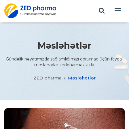
Məsləhətlər
Gündəlik həyatımızda sağlamlığımızı qorumaq üçün faydalı
məsləhərlər zedpharma.az-da.
ZED pharma
/
Məsləhətlər