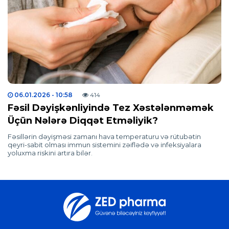
06.01.2026
- 10:58
414
Fəsil Dəyişkənliyində Tez Xəstələnməmək
Üçün Nələrə Diqqət Etməliyik?
Fəsillərin dəyişməsi zamanı hava temperaturu və rütubətin
qeyri-sabit olması immun sistemini zəiflədə və infeksiyalara
yoluxma riskini artıra bilər.