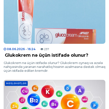
08.06.2026
- 16:24
237
Glukokrem nə üçün istifadə olunur?
Glukokrem nə üçün istifadə olunur? Glukokrem oynaq və əzələ
nahiyəsində yaranan narahatlıq hissinin azalmasına dəstək olmaq
üçün istifadə edilən kremdir.
MƏSLƏHƏTLƏR