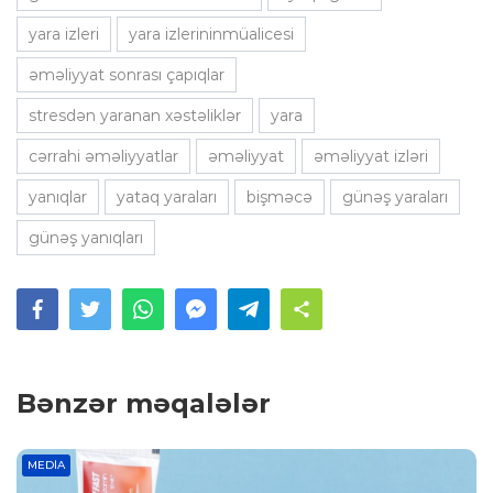
yara izleri
yara izlerininmüalicesi
əməliyyat sonrası çapıqlar
stresdən yaranan xəstəliklər
yara
cərrahi əməliyyatlar
əməliyyat
əməliyyat izləri
yanıqlar
yataq yaraları
bişməcə
günəş yaraları
günəş yanıqları
Bənzər məqalələr
MEDIA