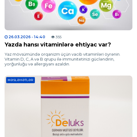
26.03.2026
- 14:40
355
Yazda hansı vitaminlərə ehtiyac var?
Yaz mövsümündə orqanizm üçün vacib vitaminləri öyrənin.
Vitamin D, C, A və B qrupu ilə immunitetinizi gücləndirin,
yorğunluğu və allergiyanı azaldın.
MƏSLƏHƏTLƏR