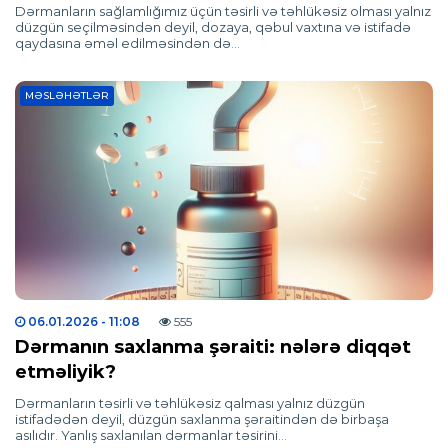
Dərmanların sağlamlığımız üçün təsirli və təhlükəsiz olması yalnız
düzgün seçilməsindən deyil, dozaya, qəbul vaxtına və istifadə
qaydasına əməl edilməsindən də…
MƏSLƏHƏTLƏR
06.01.2026
- 11:08
555
Dərmanın saxlanma şəraiti: nələrə diqqət
etməliyik?
Dərmanların təsirli və təhlükəsiz qalması yalnız düzgün
istifadədən deyil, düzgün saxlanma şəraitindən də birbaşa
asılıdır. Yanlış saxlanılan dərmanlar təsirini…