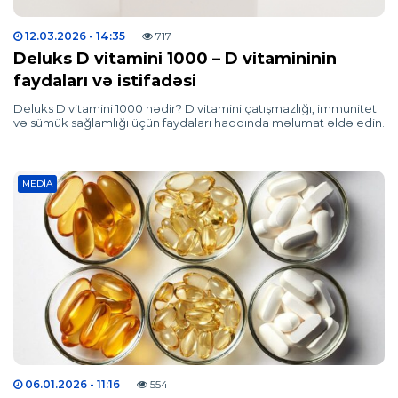
12.03.2026
- 14:35
717
Deluks D vitamini 1000 – D vitamininin
faydaları və istifadəsi
Deluks D vitamini 1000 nədir? D vitamini çatışmazlığı, immunitet
və sümük sağlamlığı üçün faydaları haqqında məlumat əldə edin.
MEDIA
06.01.2026
- 11:16
554