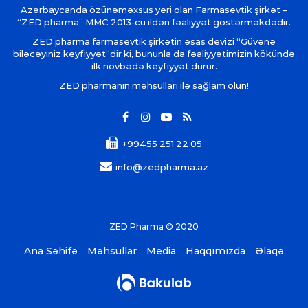
Azərbaycanda özünəməxsus yeri olan Farmasevtik şirkət –
“ZED pharma” MMC 2013-cü ildən fəaliyyət göstərməkdədir.
ZED pharma farmasevtik şirkətin əsas devizi “Güvənə
biləcəyiniz keyfiyyət”dir ki, bununla da fəaliyyətimizin kökündə
ilk növbədə keyfiyyət durur.
ZED pharmanın məhsulları ilə sağlam olun!
+99455 251 22 05
info@zedpharma.az
ZED Pharma © 2020
Ana Səhifə
Məhsullar
Media
Haqqımızda
Əlaqə