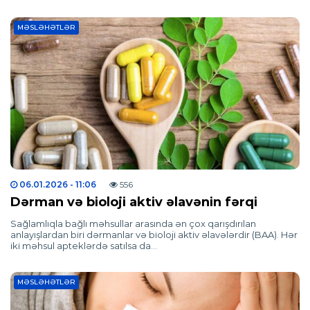
MƏSLƏHƏTLƏR
06.01.2026
- 11:06
556
Dərman və bioloji aktiv əlavənin fərqi
Sağlamlıqla bağlı məhsullar arasında ən çox qarışdırılan
anlayışlardan biri dərmanlar və bioloji aktiv əlavələrdir (BAA). Hər
iki məhsul apteklərdə satılsa da…
MƏSLƏHƏTLƏR