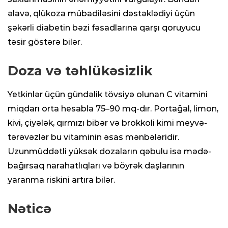
əlavə, qlükoza mübadiləsini dəstəklədiyi üçün
şəkərli diabetin bəzi fəsadlarına qarşı qoruyucu
təsir göstərə bilər.
Doza və təhlükəsizlik
Yetkinlər üçün gündəlik tövsiyə olunan C vitamini
miqdarı orta hesabla 75–90 mq-dır. Portağal, limon,
kivi, çiyələk, qırmızı bibər və brokkoli kimi meyvə-
tərəvəzlər bu vitaminin əsas mənbələridir.
Uzunmüddətli yüksək dozaların qəbulu isə mədə-
bağırsaq narahatlıqları və böyrək daşlarının
yaranma riskini artıra bilər.
Nəticə