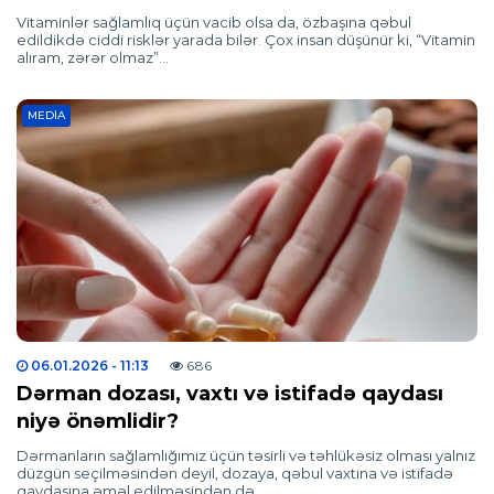
Vitaminlər sağlamlıq üçün vacib olsa da, özbaşına qəbul
edildikdə ciddi risklər yarada bilər. Çox insan düşünür ki, “Vitamin
alıram, zərər olmaz”…
MEDIA
06.01.2026
- 11:13
686
Dərman dozası, vaxtı və istifadə qaydası
niyə önəmlidir?
Dərmanların sağlamlığımız üçün təsirli və təhlükəsiz olması yalnız
düzgün seçilməsindən deyil, dozaya, qəbul vaxtına və istifadə
qaydasına əməl edilməsindən də…