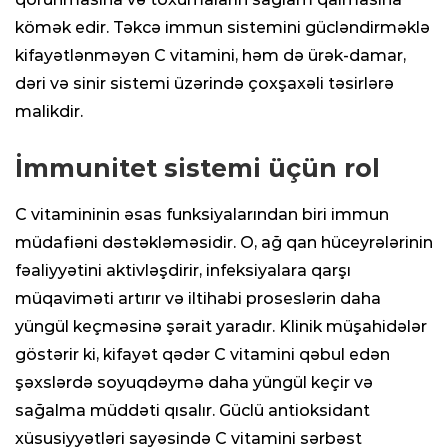
kömək edir. Təkcə immun sistemini gücləndirməklə
kifayətlənməyən C vitamini, həm də ürək-damar,
dəri və sinir sistemi üzərində çoxşaxəli təsirlərə
malikdir.
İmmunitet sistemi üçün rol
C vitamininin əsas funksiyalarından biri immun
müdafiəni dəstəkləməsidir. O, ağ qan hüceyrələrinin
fəaliyyətini aktivləşdirir, infeksiyalara qarşı
müqaviməti artırır və iltihabi proseslərin daha
yüngül keçməsinə şərait yaradır. Klinik müşahidələr
göstərir ki, kifayət qədər C vitamini qəbul edən
şəxslərdə soyuqdəymə daha yüngül keçir və
sağalma müddəti qısalır. Güclü antioksidant
xüsusiyyətləri sayəsində C vitamini sərbəst