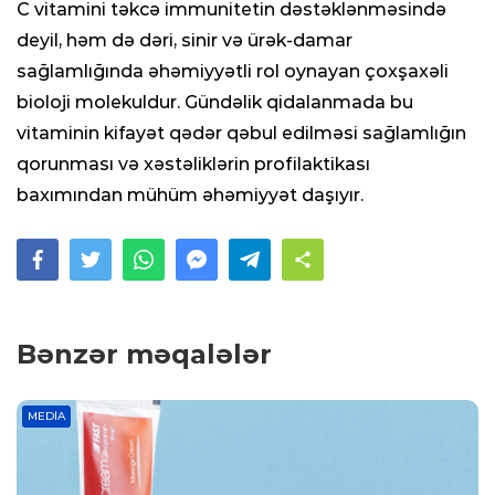
C vitamini təkcə immunitetin dəstəklənməsində
deyil, həm də dəri, sinir və ürək-damar
sağlamlığında əhəmiyyətli rol oynayan çoxşaxəli
bioloji molekuldur. Gündəlik qidalanmada bu
vitaminin kifayət qədər qəbul edilməsi sağlamlığın
qorunması və xəstəliklərin profilaktikası
baxımından mühüm əhəmiyyət daşıyır.
Bənzər məqalələr
MEDIA