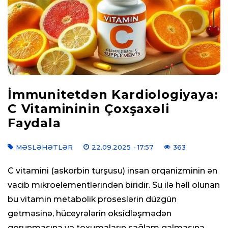
İmmunitetdən Kardiologiyaya:
C Vitamininin Çoxşaxəli
Faydala
MƏSLƏHƏTLƏR
22.09.2025
- 17:57
363
C vitamini (askorbin turşusu) insan orqanizminin ən
vacib mikroelementlərindən biridir. Su ilə həll olunan
bu vitamin metabolik proseslərin düzgün
getməsinə, hüceyrələrin oksidləşmədən
qorunmasına və toxumaların sağlam qalmasına