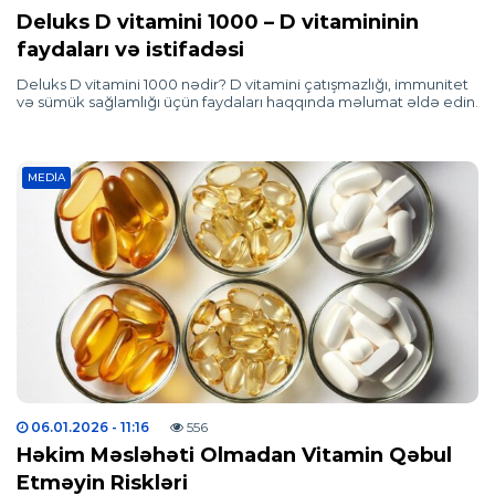
Deluks D vitamini 1000 – D vitamininin
faydaları və istifadəsi
Deluks D vitamini 1000 nədir? D vitamini çatışmazlığı, immunitet
və sümük sağlamlığı üçün faydaları haqqında məlumat əldə edin.
MEDIA
06.01.2026
- 11:16
556
Həkim Məsləhəti Olmadan Vitamin Qəbul
Etməyin Riskləri