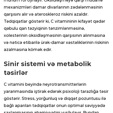
mühüm rol oynayır. Oksidləşməyə qarşı müdafiə
mexanizmləri damar divarlarının zədələnməsinin
qarşısını alır və ateroskleroz riskini azaldır.
Tədqiqatlar göstərir ki, C vitamininin kifayət qədər
qəbulu qan təzyiqinin tənzimlənməsinə,
xolesterinin oksidləşməsinin qarşısının alınmasına
və nəticə etibarilə ürək-damar xəstəliklərinin riskinin
azalmasına kömək edir.
Sinir sistemi və metabolik
təsirlər
C vitamini beyində neyrotransmitterlərin
yaranmasında iştirak edərək psixoloji tarazlığa təsir
göstərir. Stress, yorğunluq və diqqət pozuntusu ilə
bağlı aparılan tədqiqatlar onun optimal səviyyədə
saxlanmasının əhəmiyyətini vurğulayır. Bundan