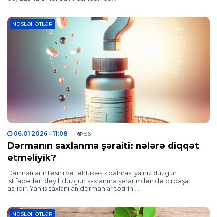
MƏSLƏHƏTLƏR
06.01.2026
- 11:08
561
Dərmanın saxlanma şəraiti: nələrə diqqət
etməliyik?
Dərmanların təsirli və təhlükəsiz qalması yalnız düzgün
istifadədən deyil, düzgün saxlanma şəraitindən də birbaşa
asılıdır. Yanlış saxlanılan dərmanlar təsirini…
MƏSLƏHƏTLƏR