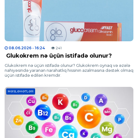
08.06.2026
- 16:24
241
Glukokrem nə üçün istifadə olunur?
Glukokrem nə üçün istifadə olunur? Glukokrem oynaq və əzələ
nahiyəsində yaranan narahatlıq hissinin azalmasına dəstək olmaq
üçün istifadə edilən kremdir.
MƏSLƏHƏTLƏR