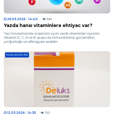
26.03.2026
- 14:40
358
Yazda hansı vitaminlərə ehtiyac var?
Yaz mövsümündə orqanizm üçün vacib vitaminləri öyrənin.
Vitamin D, C, A və B qrupu ilə immunitetinizi gücləndirin,
yorğunluğu və allergiyanı azaldın.
MƏSLƏHƏTLƏR
12.03.2026
- 14:35
733