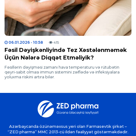
06.01.2026
- 10:58
415
Fəsil Dəyişkənliyində Tez Xəstələnməmək
Üçün Nələrə Diqqət Etməliyik?
Fəsillərin dəyişməsi zamanı hava temperaturu və rütubətin
qeyri-sabit olması immun sistemini zəiflədə və infeksiyalara
yoluxma riskini artıra bilər.
Azərbaycanda özünəməxsus yeri olan Farmasevtik şirkət –
“ZED pharma” MMC 2013-cü ildən fəaliyyət göstərməkdədir.