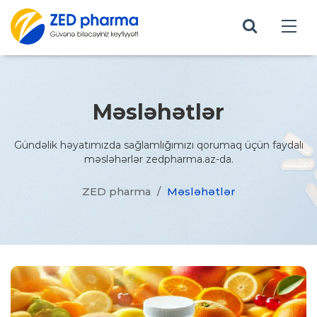
Məsləhətlər
Gündəlik həyatımızda sağlamlığımızı qorumaq üçün faydalı
məsləhərlər zedpharma.az-da.
ZED pharma
/
Məsləhətlər