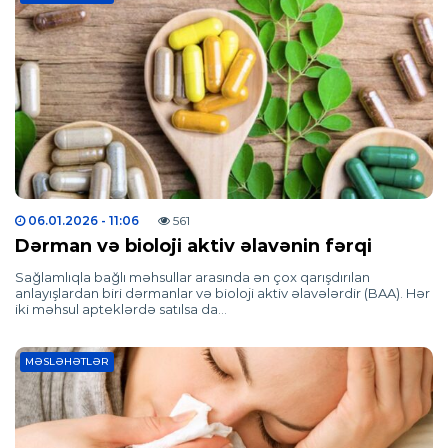
06.01.2026
- 11:06
561
Dərman və bioloji aktiv əlavənin fərqi
Sağlamlıqla bağlı məhsullar arasında ən çox qarışdırılan
anlayışlardan biri dərmanlar və bioloji aktiv əlavələrdir (BAA). Hər
iki məhsul apteklərdə satılsa da…
MƏSLƏHƏTLƏR