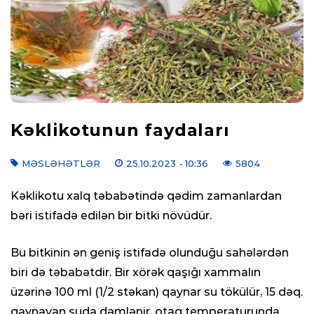
Kəklikotunun faydaları
MƏSLƏHƏTLƏR
25.10.2023
- 10:36
5804
Kəklikotu xalq təbabətində qədim zamanlardan
bəri istifadə edilən bir bitki növüdür.
Bu bitkinin ən geniş istifadə olunduğu sahələrdən
biri də təbabətdir. Bir xörək qaşığı xammalın
üzərinə 100 ml (1/2 stəkan) qaynar su tökülür, 15 dəq.
qaynayan suda dəmlənir, otaq temperaturunda