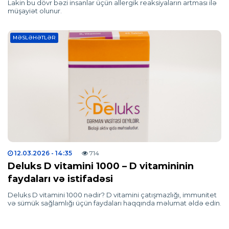
Lakin bu dövr bəzi insanlar üçün allergik reaksiyaların artması ilə
müşayiət olunur.
MƏSLƏHƏTLƏR
12.03.2026
- 14:35
714
Deluks D vitamini 1000 – D vitamininin
faydaları və istifadəsi
Deluks D vitamini 1000 nədir? D vitamini çatışmazlığı, immunitet
və sümük sağlamlığı üçün faydaları haqqında məlumat əldə edin.