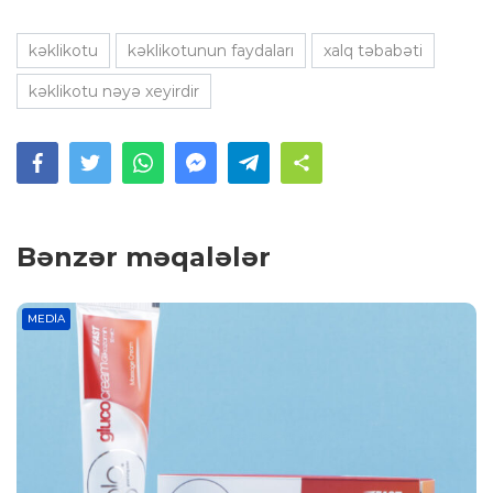
kəklikotu
kəklikotunun faydaları
xalq təbabəti
kəklikotu nəyə xeyirdir
Bənzər məqalələr
MEDIA