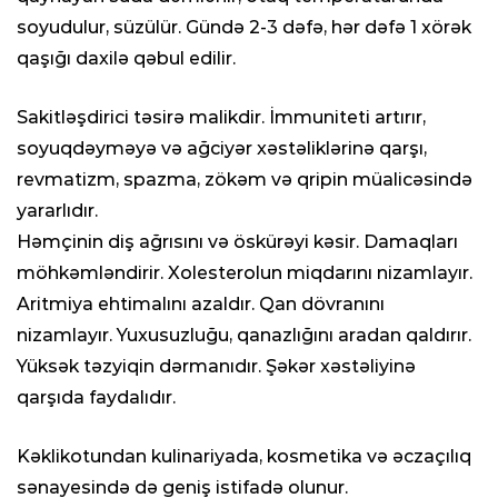
soyudulur, süzülür. Gündə 2-3 dəfə, hər dəfə 1 xörək
qaşığı daxilə qəbul edilir.
Sakitləşdirici təsirə malikdir. İmmuniteti artırır,
soyuqdəyməyə və ağciyər xəstəliklərinə qarşı,
revmatizm, spazma, zökəm və qripin müalicəsində
yararlıdır.
Həmçinin diş ağrısını və öskürəyi kəsir. Damaqları
möhkəmləndirir. Xolesterolun miqdarını nizamlayır.
Aritmiya ehtimalını azaldır. Qan dövranını
nizamlayır. Yuxusuzluğu, qanazlığını aradan qaldırır.
Yüksək təzyiqin dərmanıdır. Şəkər xəstəliyinə
qarşıda faydalıdır.
Kəklikotundan kulinariyada, kosmetika və əczaçılıq
sənayesində də geniş istifadə olunur.