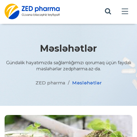
Məsləhətlər
Gündəlik həyatımızda sağlamlığımızı qorumaq üçün faydalı
məsləhərlər zedpharma.az-da.
ZED pharma
/
Məsləhətlər