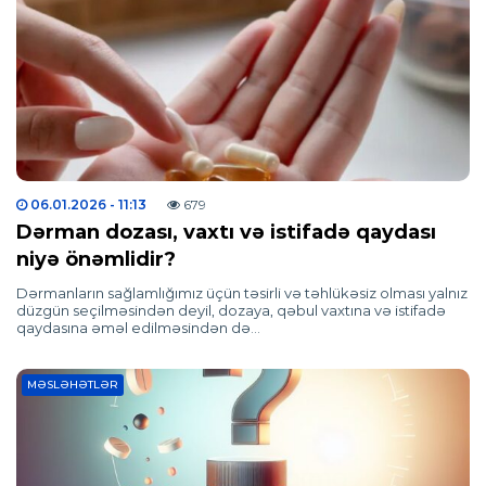
06.01.2026
- 11:13
679
Dərman dozası, vaxtı və istifadə qaydası
niyə önəmlidir?
Dərmanların sağlamlığımız üçün təsirli və təhlükəsiz olması yalnız
düzgün seçilməsindən deyil, dozaya, qəbul vaxtına və istifadə
qaydasına əməl edilməsindən də…
MƏSLƏHƏTLƏR