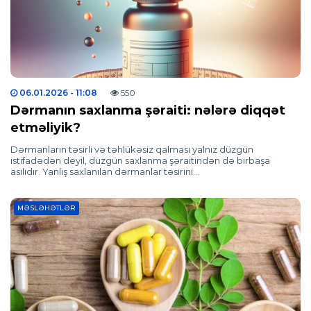
06.01.2026
- 11:08
550
Dərmanın saxlanma şəraiti: nələrə diqqət
etməliyik?
Dərmanların təsirli və təhlükəsiz qalması yalnız düzgün
istifadədən deyil, düzgün saxlanma şəraitindən də birbaşa
asılıdır. Yanlış saxlanılan dərmanlar təsirini…
MƏSLƏHƏTLƏR