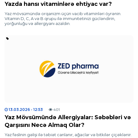
Yazda hansı vitaminlərə ehtiyac var?
Yaz mövsümündə orqanizm üçün vacib vitaminləri öyrənin.
Vitamin D, C, A və B qrupu ilə immunitetinizi gücləndirin,
yorğunluğu və allergiyanı azaldın.
13.03.2026
- 12:53
401
Yaz Mövsümündə Allergiyalar: Səbəbləri və
Qarşısını Necə Almaq Olar?
Yaz fəslinin gəlişi ilə təbiət canlanır, ağaclar və bitkilər çiçəklənir.