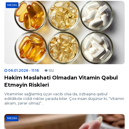
MEDIA
06.01.2026
- 11:16
552
Həkim Məsləhəti Olmadan Vitamin Qəbul
Etməyin Riskləri
Vitaminlər sağlamlıq üçün vacib olsa da, özbaşına qəbul
edildikdə ciddi risklər yarada bilər. Çox insan düşünür ki, “Vitamin
alıram, zərər olmaz”…
MEDIA