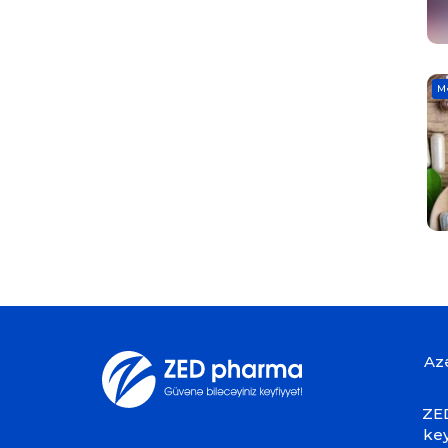
M
Az
ZED
key