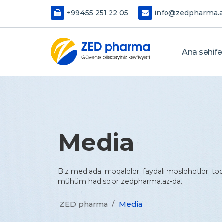
+99455 251 22 05
info@zedpharma.
Ana səhifə
Media
Biz mediada, məqalələr, faydalı məsləhətlər, tədbi
mühüm hadisələr zedpharma.az-da.
ZED pharma
/
Media