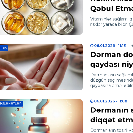
Qəbul Etmə
Vitaminlər sağlamlıq 
risklər yarada bilər.
06.01.2026
- 11:13
EDIA
Dərman doza
qaydası ni
Dərmanların sağlamlı
düzgün seçilməsindən
qaydasına əməl edi
06.01.2026
- 11:08
ƏSLƏHƏTLƏR
Dərmanın s
diqqət etm
Dərmanların təsirli 