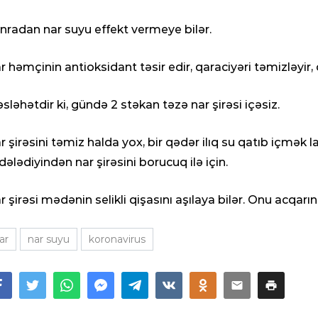
nradan nar suyu effekt vermeye bilər.
r həmçinin antioksidant təsir edir, qaraciyəri təmizləyir, q
sləhətdir ki, gündə 2 stəkan təzə nar şirəsi içəsiz.
r şirəsini təmiz halda yox, bir qədər ilıq su qatıb içmək l
dələdiyindən nar şirəsini borucuq ilə için.
r şirəsi mədənin selikli qişasını aşılaya bilər. Onu acqarı
ar
nar suyu
koronavirus