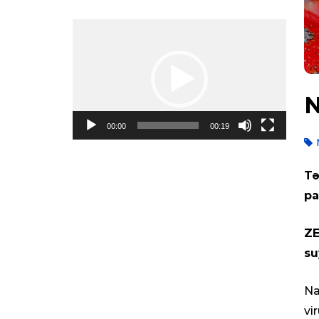
Video
Oynadıcı
N
00:00
00:19
Tə
pa
ZE
su
Na
vi