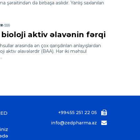
 şəraitindən də birbaşa asılıdır. Yanlış saxlanılan
559
ioloji aktiv əlavənin fərqi
sullar arasında ən çox qarışdırılan anlayışlardan
oji aktiv əlavələrdir (BAA). Hər iki məhsul
a…
+99455 251 22 05
ZED
info@zedpharma.az
iniz
bədə