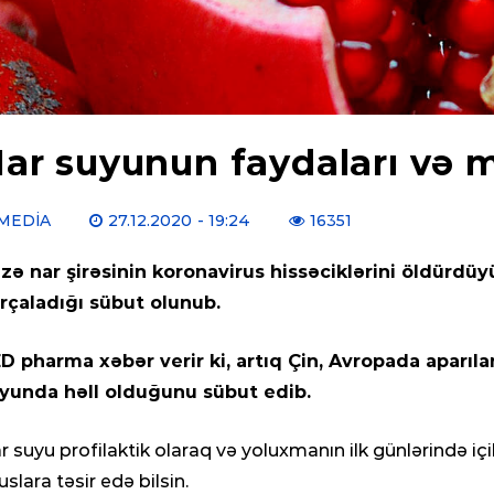
ar suyunun faydaları və 
MEDIA
27.12.2020
- 19:24
16351
zə nar şirəsinin koronavirus hissəciklərini öldürdüy
rçaladığı sübut olunub.
D pharma xəbər verir ki, artıq Çin, Avropada aparıl
yunda həll olduğunu sübut edib.
r suyu profilaktik olaraq və yoluxmanın ilk günlərində içi
ruslara təsir edə bilsin.