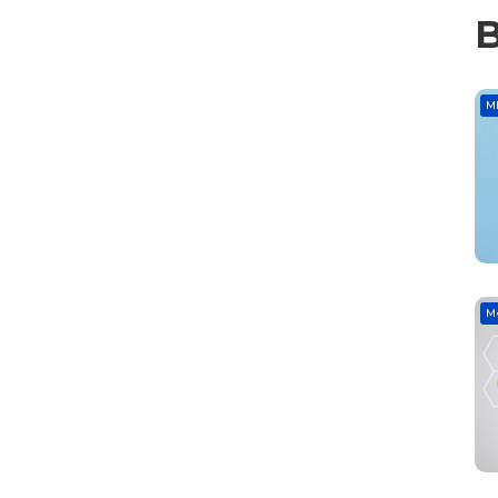
B
M
M