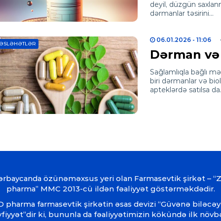
deyil, düzgün saxlanma
dərmanlar təsirini…
06.01.2026
- 11:06
ƏSLƏHƏTLƏR
Dərman və b
Sağlamlıqla bağlı məh
biri dərmanlar və biol
apteklərdə satılsa d
ərbaycanda özünəməxsus yeri olan Farmasevtik şirkət – “
pharma” MMC 2013-cü ildən fəaliyyət göstərməkdədir.
 pharma farmasevtik şirkətin əsas devizi “Güvənə biləcəy
fiyyət”dir ki, bununla da fəaliyyətimizin kökündə ilk növ