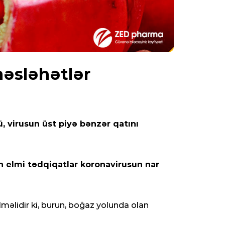
məsləhətlər
ü, virusun üst piyə bənzər qatını
an elmi tədqiqatlar koronavirusun nar
lməlidir ki, burun, boğaz yolunda olan