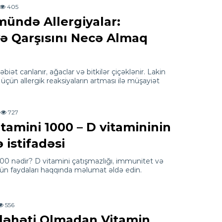
405
ündə Allergiyalar:
və Qarşısını Necə Almaq
 təbiət canlanır, ağaclar və bitkilər çiçəklənir. Lakin
 üçün allergik reaksiyaların artması ilə müşayiət
727
tamini 1000 – D vitamininin
 istifadəsi
00 nədir? D vitamini çatışmazlığı, immunitet və
ün faydaları haqqında məlumat əldə edin.
556
ləhəti Olmadan Vitamin