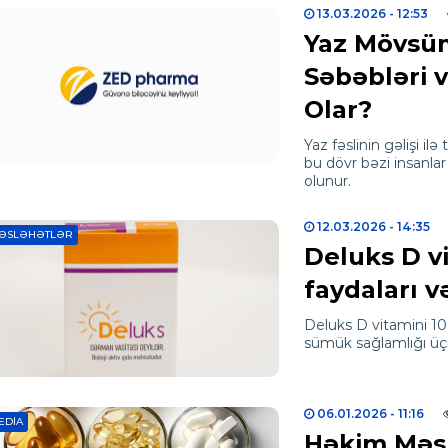
13.03.2026
- 12:53
Yaz Mövsüm
Səbəbləri 
Olar?
Yaz fəslinin gəlişi ilə
bu dövr bəzi insanlar
olunur.
12.03.2026
- 14:35
ƏSLƏHƏTLƏR
Deluks D vi
faydaları və
Deluks D vitamini 10
sümük sağlamlığı üç
06.01.2026
- 11:16
EDIA
Həkim Məs