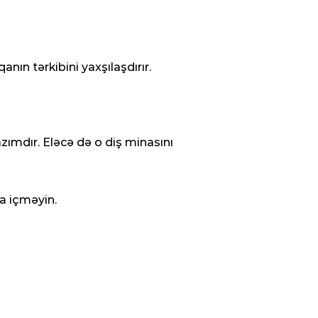
anın tərkibini yaxşılaşdırır.
azımdır. Eləcə də o diş minasını
na içməyin.