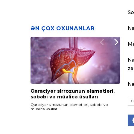
So
ƏN ÇOX OXUNANLAR
Na
Mə
Na
zə
Na
Qaraciyər sirrozunun əlamətləri,
Maqnezium çatışmazlığı,
Qan azlığı – Anemiya nədir? Qan
səbəbi və müalicə üsulları
səbəbləri və müalicəsi
azlığının fəsadları və müalicəsi
n
Qaraciyər sirrozunun əlamətləri, səbəbi və
Maqnezium çatışmazlığı…
Qan azlığı - Anemiya nədir? qan azlığının fəsadları
müalicə üsulları…
və müalicəsi