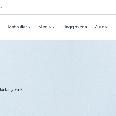
az
Məhsullar
Media
Haqqımızda
Əlaqə
rlər, yeniliklər,