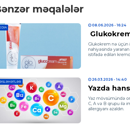
ənzər məqalələr
08.06.2026
- 16:24
EDIA
Glukokrem 
Glukokrem nə üçün i
nahiyəsində yaranan 
istifadə edilən kremdi
26.03.2026
- 14:40
ƏSLƏHƏTLƏR
Yazda hansı
Yaz mövsümündə orqa
C, A və B qrupu ilə 
allergiyanı azaldın.