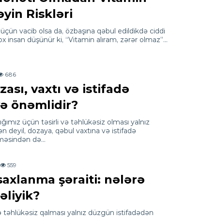
yin Riskləri
üçün vacib olsa da, özbaşına qəbul edildikdə ciddi
 Çox insan düşünür ki, “Vitamin alıram, zərər olmaz”…
686
sı, vaxtı və istifadə
yə önəmlidir?
ğımız üçün təsirli və təhlükəsiz olması yalnız
 deyil, dozaya, qəbul vaxtına və istifadə
lməsindən də…
559
axlanma şəraiti: nələrə
əliyik?
və təhlükəsiz qalması yalnız düzgün istifadədən