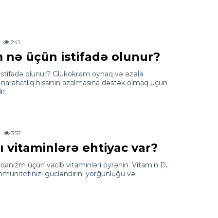
241
nə üçün istifadə olunur?
stifadə olunur? Glukokrem oynaq və əzələ
narahatlıq hissinin azalmasına dəstək olmaq üçün
r.
357
 vitaminlərə ehtiyac var?
nizm üçün vacib vitaminləri öyrənin. Vitamin D,
immunitetinizi gücləndirin, yorğunluğu və