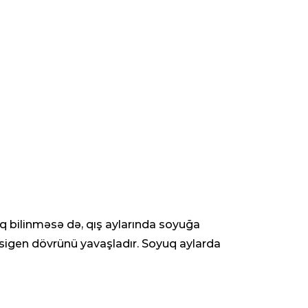
aq bilinməsə də, qış aylarında soyuğa
igen dövrünü yavaşladır. Soyuq aylarda