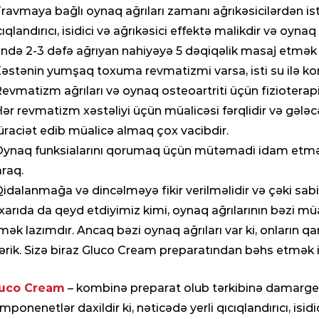
Travmaya bağlı oynaq ağrıları zamanı ağrıkəsicilərdən ist
cıqlandırıcı, isidici və ağrıkəsici effektə malikdir və oyna
ndə 2-3 dəfə ağrıyan nahiyəyə 5 dəqiqəlik masaj etmək 
Xəstənin yumşaq toxuma revmatizmi varsa, isti su ilə k
Revmatizm ağrıları və oynaq osteoartriti üçün fizioterapi
Hər revmatizm xəstəliyi üçün müalicəsi fərqlidir və gə
raciət edib müalicə almaq çox vacibdir.
Oynaq funksialarını qorumaq üçün mütəmadi idam etmə
araq.
Qidalanmağa və dincəlməyə fikir verilməlidir və çəki sabi
xarıda da qeyd etdiyimiz kimi, oynaq ağrılarının bəzi m
mək lazımdır. Ancaq bəzi oynaq ağrıları var ki, onların qarş
lərik. Sizə biraz Gluco Cream preparatından bəhs etmək is
uco Cream
– kombinə preparat olub tərkibinə damargenəl
mponenetlər daxildir ki, nəticədə yerli qıcıqlandırıcı, isidic