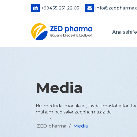
+99455 251 22 05
info@zedpharma.
Ana səhifə
Media
Biz mediada, məqalələr, faydalı məsləhətlər, tədbi
mühüm hadisələr zedpharma.az-da.
ZED pharma
/
Media