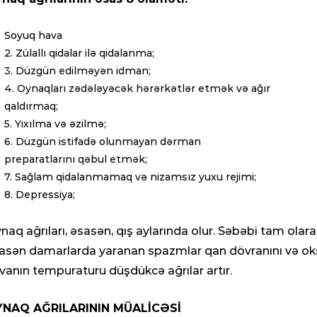
Soyuq hava
2. Zülallı qidalar ilə qidalanma;
3. Düzgün edilməyən idman;
4. Oynaqları zədələyəcək hərərkətlər etmək və ağır
qaldırmaq;
5. Yıxılma və əzilmə;
6. Düzgün istifadə olunmayan dərman
preparatlarını qəbul etmək;
7. Sağlam qidalanmamaq və nizamsız yuxu rejimi;
8. Depressiya;
naq ağrıları, əsasən, qış aylarında olur. Səbəbi tam olar
asən damarlarda yaranan spazmlar qan dövranını və oks
vanın tempuraturu düşdükcə ağrılar artır.
NAQ AĞRILARININ MÜALİCƏSİ