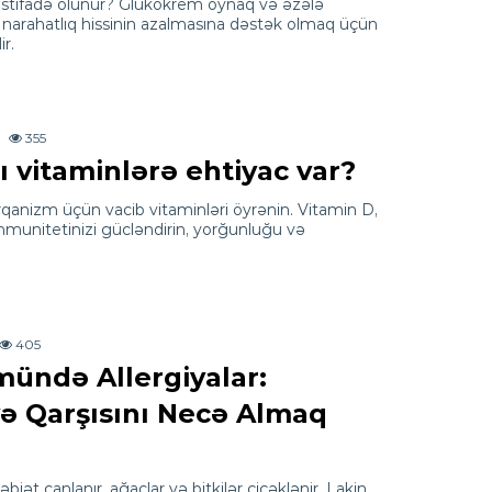
stifadə olunur? Glukokrem oynaq və əzələ
narahatlıq hissinin azalmasına dəstək olmaq üçün
r.
355
 vitaminlərə ehtiyac var?
nizm üçün vacib vitaminləri öyrənin. Vitamin D,
immunitetinizi gücləndirin, yorğunluğu və
405
ündə Allergiyalar:
və Qarşısını Necə Almaq
 təbiət canlanır, ağaclar və bitkilər çiçəklənir. Lakin