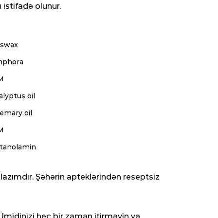
 istifadə olunur.
swax
phora
M
lyptus oil
emary oil
M
etanolamin
azımdır. Şəhərin apteklərindən reseptsiz
 Ümidinizi heç bir zaman itirməyin və