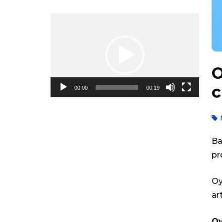
Video
Oynadıcı
O
00:00
00:19
Ba
pr
Oy
ar
Oy