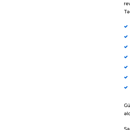
re
Tə
Gü
əl
Sa