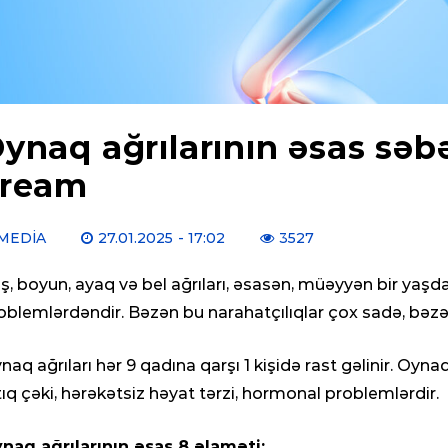
ynaq ağrılarının əsas səb
cream
MEDIA
27.01.2025
- 17:02
3527
ş, boyun, ayaq və bel ağrıları, əsasən, müəyyən bir yaşda
oblemlərdəndir. Bəzən bu narahatçılıqlar çox sadə, bəzən i
naq ağrıları hər 9 qadına qarşı 1 kişidə rast gəlinir. Oyn
tıq çəki, hərəkətsiz həyat tərzi, hormonal problemlərdir.
naq ağrılarının əsas 8 əlaməti: