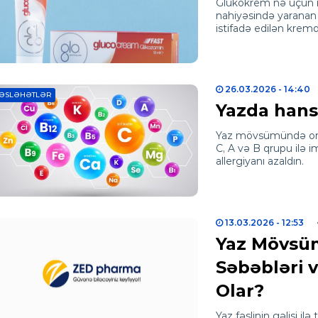
Glukokrem nə üçün i
nahiyəsində yaranan 
istifadə edilən kremdi
26.03.2026
- 14:40
ƏSLƏHƏTLƏR
Yazda hansı
Yaz mövsümündə orqa
C, A və B qrupu ilə 
allergiyanı azaldın.
13.03.2026
- 12:53
Yaz Mövsüm
Səbəbləri 
Olar?
Yaz fəslinin gəlişi ilə