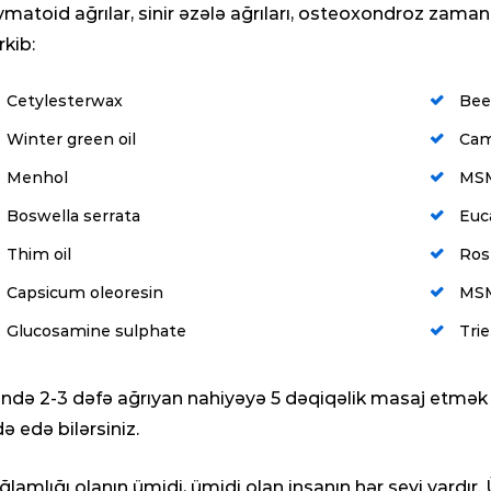
vmatoid ağrılar, sinir əzələ ağrıları, osteoxondroz zamanı
rkib:
Cetylesterwax
Bee
Winter green oil
Cam
Menhol
MS
Boswella serrata
Euca
Thim oil
Ros
Capsicum oleoresin
MS
Glucosamine sulphate
Tri
ndə 2-3 dəfə ağrıyan nahiyəyə 5 dəqiqəlik masaj etmək l
də edə bilərsiniz.
ğlamlığı olanın ümidi, ümidi olan insanın hər şeyi vardır.