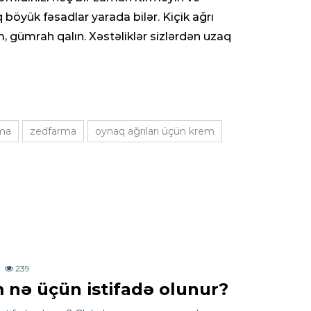
q böyük fəsadlar yarada bilər. Kiçik ağrı
m, gümrah qalın. Xəstəliklər sizlərdən uzaq
ma
zedfarma
oynaq ağrıları üçün krem
239
nə üçün istifadə olunur?