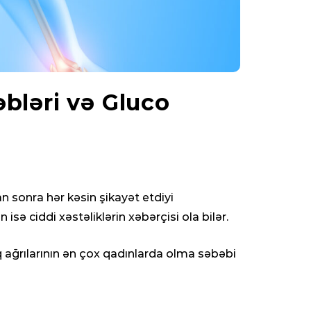
əbləri və Gluco
n sonra hər kəsin şikayət etdiyi
sə ciddi xəstəliklərin xəbərçisi ola bilər.
aq ağrılarının ən çox qadınlarda olma səbəbi