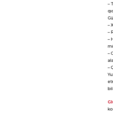
– 
qı
Gü
– 
– 
– 
mü
– 
al
– 
Yu
et
bi
Gl
ko