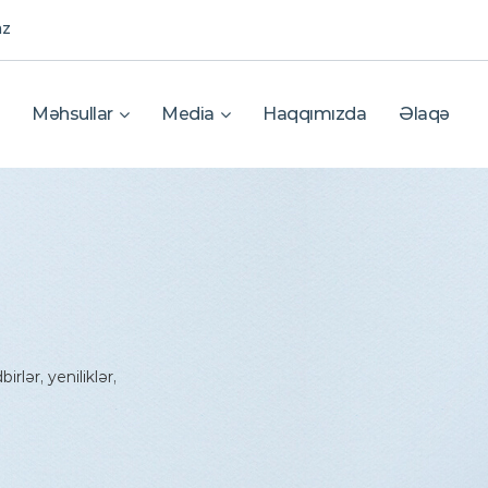
az
Məhsullar
Media
Haqqımızda
Əlaqə
rlər, yeniliklər,