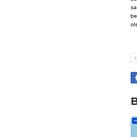
sa
be
ol
z
B
M