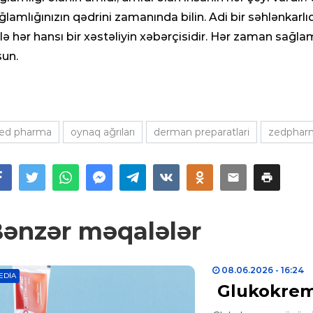
ğlamlığınızın qədrini zamanında bilin. Adi bir səhlənkarlı
lə hər hansı bir xəstəliyin xəbərçisidir. Hər zaman sağla
sun.
ed pharma
oynaq ağrıları
derman preparatlari
zedphar
ənzər məqalələr
08.06.2026
- 16:24
EDIA
Glukokrem 