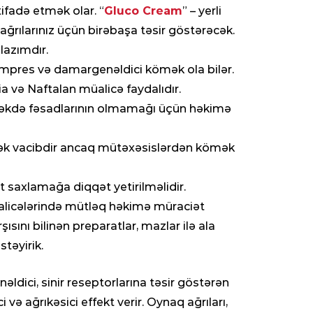
ifadə etmək olar. “
Gluco Cream
” – yerli
q ağrılarınız üçün birəbaşa təsir göstərəcək.
lazımdır.
ompres və damargenəldici kömək ola bilər.
a və Naftalan müalicə faydalıdır.
ləcəkdə fəsadlarının olmamağı üçün həkimə
k vacibdir ancaq mütəxəsislərdən kömək
t saxlamağa diqqət yetirilməlidir.
üalicələrində mütləq həkimə müraciət
ısını bilinən preparatlar, mazlar ilə ala
təyirik.
dici, sinir reseptorlarına təsir göstərən
i və ağrıkəsici effekt verir. Oynaq ağrıları,