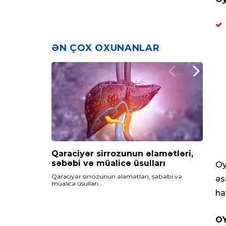
ƏN ÇOX OXUNANLAR
Qaraciyər sirrozunun əlamətləri,
Maqnezium çatışmazlığı,
Qan azlığı – Anemiya nədir? Qan
səbəbi və müalicə üsulları
səbəbləri və müalicəsi
azlığının fəsadları və müalicəsi
Oy
Qaraciyər sirrozunun əlamətləri, səbəbi və
Maqnezium çatışmazlığı…
Qan azlığı - Anemiya nədir? qan azlığının fəsadları
əs
müalicə üsulları…
və müalicəsi
ha
OY