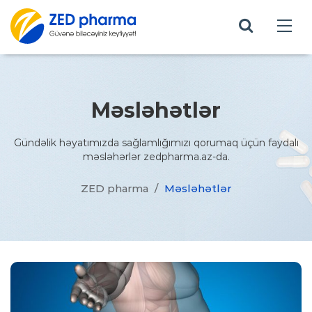
Məsləhətlər
Gündəlik həyatımızda sağlamlığımızı qorumaq üçün faydalı
məsləhərlər zedpharma.az-da.
ZED pharma
/
Məsləhətlər