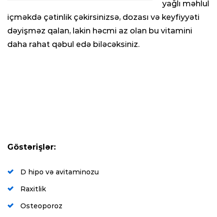
yağlı məhlul
içməkdə çətinlik çəkirsinizsə, dozası və keyfiyyəti
dəyişməz qalan, lakin həcmi az olan bu vitamini
daha rahat qəbul edə biləcəksiniz.
Göstərişlər:
D hipo və avitaminozu
Raxitlik
Osteoporoz