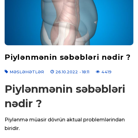
Piylənmənin səbəbləri nədir ?
MƏSLƏHƏTLƏR
26.10.2022
- 18:11
4419
Piylənmənin səbəbləri
nədir ?
Piylənmə müasir dövrün aktual problemlərindən
biridir.