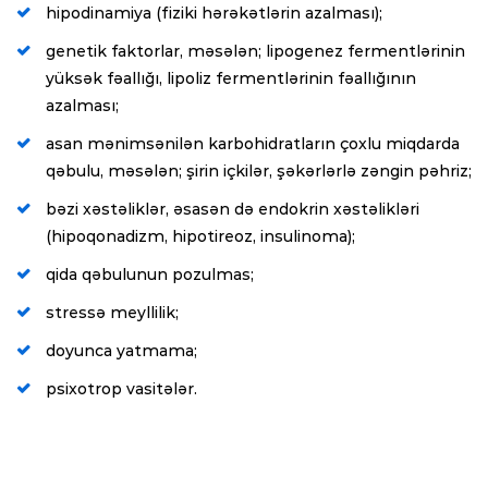
hipodinamiya (fiziki hərəkətlərin azalması);
genetik faktorlar, məsələn; lipogenez fermentlərinin
yüksək fəallığı, lipoliz fermentlərinin fəallığının
azalması;
asan mənimsənilən karbohidratların çoxlu miqdarda
qəbulu, məsələn; şirin içkilər, şəkərlərlə zəngin pəhriz;
bəzi xəstəliklər, əsasən də endokrin xəstəlikləri
(hipoqonadizm, hipotireoz, insulinoma);
qida qəbulunun pozulmas;
stressə meyllilik;
doyunca yatmama;
psixotrop vasitələr.