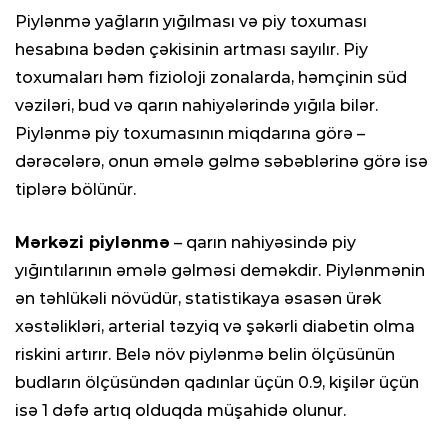
Piylənmə yağların yığılması və piy toxuması
hesabına bədən çəkisinin artması sayılır. Piy
toxumaları həm fizioloji zonalarda, həmçinin süd
vəziləri, bud və qarın nahiyələrində yığıla bilər.
Piylənmə piy toxumasının miqdarına görə –
dərəcələrə, onun əmələ gəlmə səbəblərinə görə isə
tiplərə bölünür.
Mərkəzi piylənmə
– qarın nahiyəsində piy
yığıntılarının əmələ gəlməsi deməkdir. Piylənmənin
ən təhlükəli növüdür, statistikaya əsasən ürək
xəstəlikləri, arterial təzyiq və şəkərli diabetin olma
riskini artırır. Belə növ piylənmə belin ölçüsünün
budların ölçüsündən qadınlar üçün 0.9, kişilər üçün
isə 1 dəfə artıq olduqda müşahidə olunur.