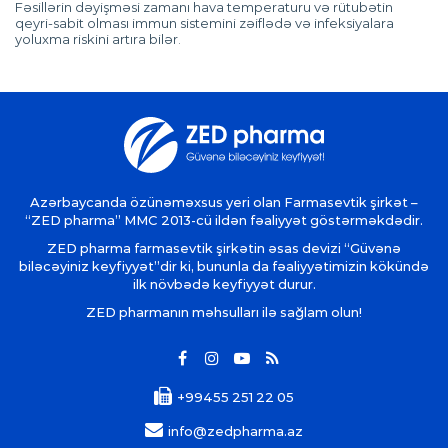
Fəsillərin dəyişməsi zamanı hava temperaturu və rütubətin
qeyri-sabit olması immun sistemini zəiflədə və infeksiyalara
yoluxma riskini artıra bilər.
Azərbaycanda özünəməxsus yeri olan Farmasevtik şirkət –
“ZED pharma” MMC 2013-cü ildən fəaliyyət göstərməkdədir.
ZED pharma farmasevtik şirkətin əsas devizi “Güvənə
biləcəyiniz keyfiyyət”dir ki, bununla da fəaliyyətimizin kökündə
ilk növbədə keyfiyyət durur.
ZED pharmanın məhsulları ilə sağlam olun!
+99455 251 22 05
info@zedpharma.az