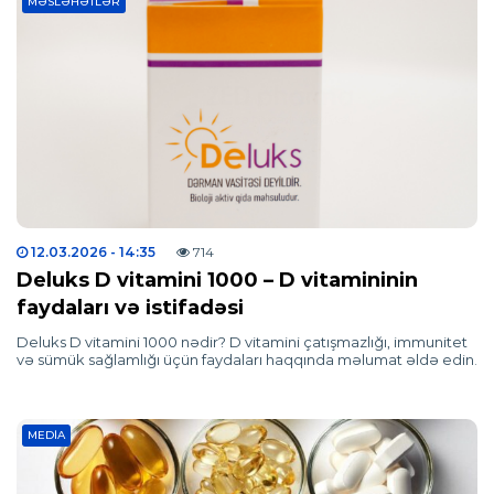
MƏSLƏHƏTLƏR
12.03.2026
- 14:35
714
Deluks D vitamini 1000 – D vitamininin
faydaları və istifadəsi
Deluks D vitamini 1000 nədir? D vitamini çatışmazlığı, immunitet
və sümük sağlamlığı üçün faydaları haqqında məlumat əldə edin.
MEDIA