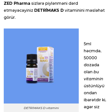
ZED Pharma
sizlərə piylənməni dərd
etməyəcəyiniz
DETRİMAKS D
vitaminini məsləhət
görür.
5ml
həcmdə,
50000
dozada
olan
bu
vitaminin
üstünlüyü
ondan
ibarətdir ki,
əgər siz
DETRİMAKS D vitamini