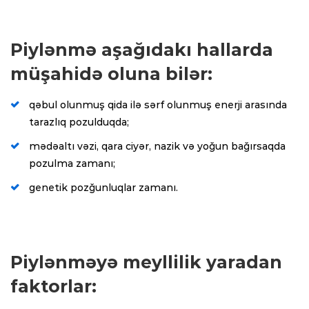
Piylənmə aşağıdakı hallarda
müşahidə oluna bilər:
qəbul olunmuş qida ilə sərf olunmuş enerji arasında
tarazlıq pozulduqda;
mədəaltı vəzi, qara ciyər, nazik və yoğun bağırsaqda
pozulma zamanı;
genetik pozğunluqlar zamanı.
Piylənməyə meyllilik yaradan
faktorlar: