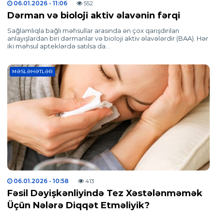
06.01.2026
- 11:06
552
Dərman və bioloji aktiv əlavənin fərqi
Sağlamlıqla bağlı məhsullar arasında ən çox qarışdırılan
anlayışlardan biri dərmanlar və bioloji aktiv əlavələrdir (BAA). Hər
iki məhsul apteklərdə satılsa da…
MƏSLƏHƏTLƏR
06.01.2026
- 10:58
413
Fəsil Dəyişkənliyində Tez Xəstələnməmək
Üçün Nələrə Diqqət Etməliyik?