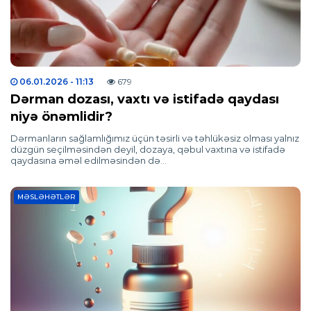
06.01.2026
- 11:13
679
Dərman dozası, vaxtı və istifadə qaydası
niyə önəmlidir?
Dərmanların sağlamlığımız üçün təsirli və təhlükəsiz olması yalnız
düzgün seçilməsindən deyil, dozaya, qəbul vaxtına və istifadə
qaydasına əməl edilməsindən də…
MƏSLƏHƏTLƏR