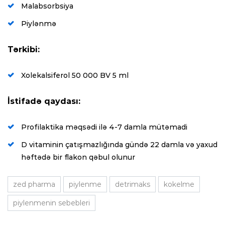
Malabsorbsiya
Piylənmə
Tərkibi:
Xolekalsiferol 50 000 BV 5 ml
İstifadə qaydası:
Profilaktika məqsədi ilə 4-7 damla mütəmadi
D vitaminin çatışmazlığında gündə 22 damla və yaxud
həftədə bir flakon qəbul olunur
zed pharma
piylenme
detrimaks
kokelme
piylenmenin sebebleri