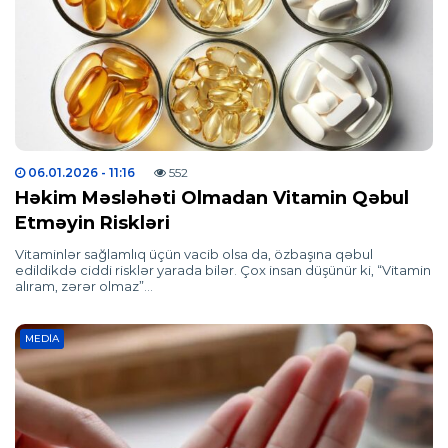
06.01.2026
- 11:16
552
Həkim Məsləhəti Olmadan Vitamin Qəbul
Etməyin Riskləri
Vitaminlər sağlamlıq üçün vacib olsa da, özbaşına qəbul
edildikdə ciddi risklər yarada bilər. Çox insan düşünür ki, “Vitamin
alıram, zərər olmaz”…
MEDIA