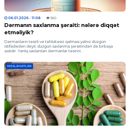
06.01.2026
- 11:08
550
Dərmanın saxlanma şəraiti: nələrə diqqət
etməliyik?
Dərmanların təsirli və təhlükəsiz qalması yalnız düzgün
istifadədən deyil, düzgün saxlanma şəraitindən də birbaşa
asılıdır. Yanlış saxlanılan dərmanlar təsirini…
MƏSLƏHƏTLƏR