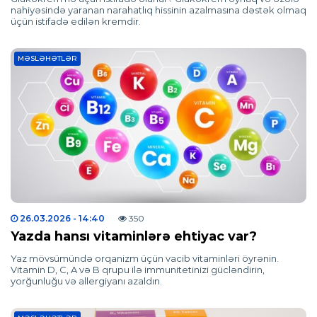
nahiyəsində yaranan narahatlıq hissinin azalmasına dəstək olmaq
üçün istifadə edilən kremdir.
MƏSLƏHƏTLƏR
26.03.2026
- 14:40
350
Yazda hansı vitaminlərə ehtiyac var?
Yaz mövsümündə orqanizm üçün vacib vitaminləri öyrənin.
Vitamin D, C, A və B qrupu ilə immunitetinizi gücləndirin,
yorğunluğu və allergiyanı azaldın.