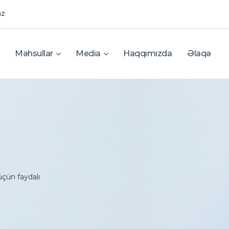
az
Məhsullar
Media
Haqqımızda
Əlaqə
çün faydalı