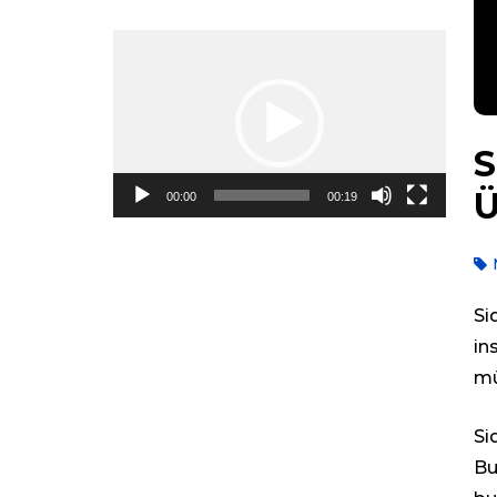
Video
Oynadıcı
S
Ü
00:00
00:19
Si
in
mü
Si
Bu