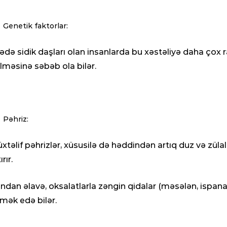
Genetik faktorlar:
lədə sidik daşları olan insanlarda bu xəstəliyə daha çox 
lməsinə səbəb ola bilər.
Pəhriz:
xtəlif pəhrizlər, xüsusilə də həddindən artıq duz və zülal 
ırır.
ndan əlavə, oksalatlarla zəngin qidalar (məsələn, ispa
mək edə bilər.