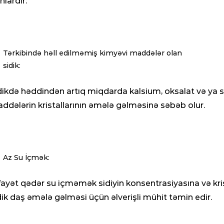
nlardır:
Tərkibində həll edilməmiş kimyəvi maddələr olan
sidik:
dikdə həddindən artıq miqdarda kalsium, oksalat və ya 
ddələrin kristallarının əmələ gəlməsinə səbəb olur.
Az Su İçmək:
fayət qədər su içməmək sidiyin konsentrasiyasına və kris
dik daş əmələ gəlməsi üçün əlverişli mühit təmin edir.