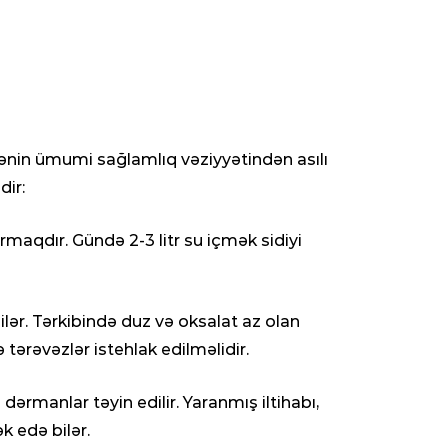
tənin ümumi sağlamlıq vəziyyətindən asılı
dir:
maqdır. Gündə 2-3 litr su içmək sidiyi
ər. Tərkibində duz və oksalat az olan
 tərəvəzlər istehlak edilməlidir.
ərmanlar təyin edilir. Yaranmış iltihabı,
k edə bilər.