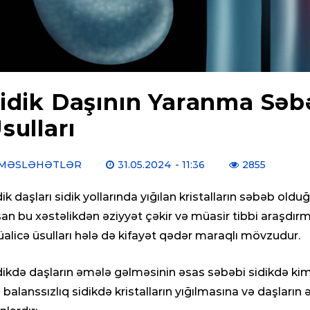
idik Daşının Yaranma Səbə
sulları
MƏSLƏHƏTLƏR
31.05.2024
- 11:36
2855
dik daşları sidik yollarında yığılan kristalların səbəb olduğ
san bu xəstəlikdən əziyyət çəkir və müasir tibbi araşdı
alicə üsulları hələ də kifayət qədər maraqlı mövzudur.
dikdə daşların əmələ gəlməsinin əsas səbəbi sidikdə ki
 balanssızlıq sidikdə kristalların yığılmasına və daşlar