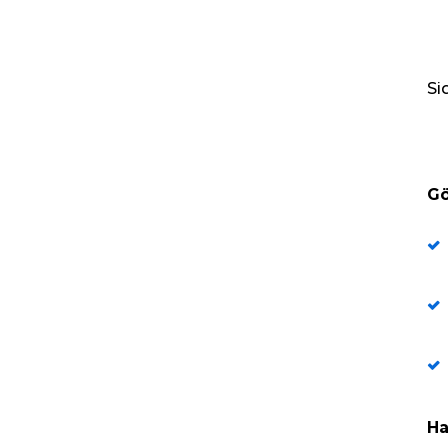
Si
Gö
Ha