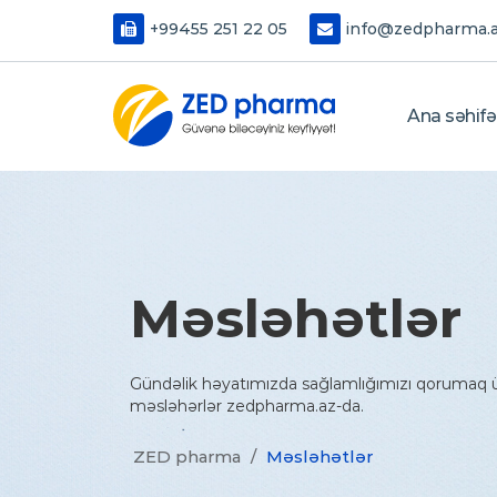
+99455 251 22 05
info@zedpharma.
Ana səhifə
Məsləhətlər
Gündəlik həyatımızda sağlamlığımızı qorumaq ü
məsləhərlər zedpharma.az-da.
ZED pharma
/
Məsləhətlər