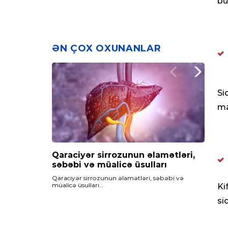
bu
ƏN ÇOX OXUNANLAR
Si
ma
Qaraciyər sirrozunun əlamətləri,
Maqnezium çatışmazlığı,
Qan azlığı – Anemiya nədir? Qan
səbəbi və müalicə üsulları
səbəbləri və müalicəsi
azlığının fəsadları və müalicəsi
Qaraciyər sirrozunun əlamətləri, səbəbi və
Maqnezium çatışmazlığı…
Qan azlığı - Anemiya nədir? qan azlığının fəsadları
müalicə üsulları…
və müalicəsi
Ki
si