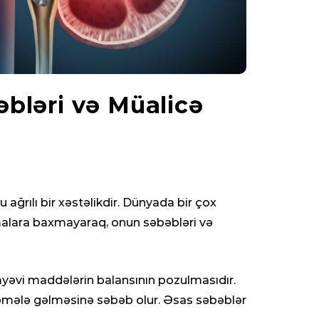
bləri və Müalicə
u ağrılı bir xəstəlikdir. Dünyada bir çox
rmalara baxmayaraq, onun səbəbləri və
myəvi maddələrin balansının pozulmasıdır.
ın əmələ gəlməsinə səbəb olur. Əsas səbəblər