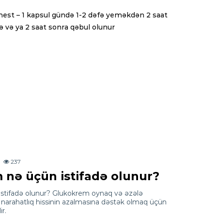
mest – 1 kapsul gündə 1-2 dəfə yeməkdən 2 saat
ə və ya 2 saat sonra qəbul olunur
237
nə üçün istifadə olunur?
stifadə olunur? Glukokrem oynaq və əzələ
narahatlıq hissinin azalmasına dəstək olmaq üçün
r.