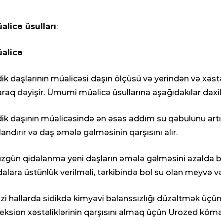
alicə üsulları
:
alicə
dik daşlarının müalicəsi daşın ölçüsü və yerindən və xəs
araq dəyişir. Ümumi müalicə üsullarına aşağıdakılar daxil
dik daşının müalicəsində ən əsas addım su qəbulunu artır
landırır və daş əmələ gəlməsinin qarşısını alır.
zgün qidalanma yeni daşların əmələ gəlməsini azalda bil
dalara üstünlük verilməli, tərkibində bol su olan meyvə və
zi hallarda sidikdə kimyəvi balanssızlığı düzəltmək üçün d
feksion xəstəliklərinin qarşısını almaq üçün Urozed kömə