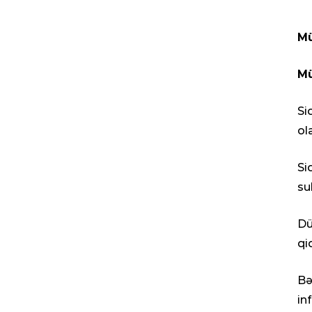
Mü
Mü
Si
ol
Si
su
Dü
qi
Bə
in