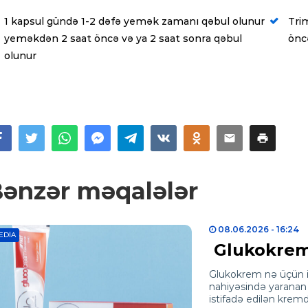
1 kapsul gündə 1-2 dəfə yemək zamanı qəbul olunur
Tri
yeməkdən 2 saat öncə və ya 2 saat sonra qəbul
önc
olunur
ənzər məqalələr
08.06.2026
- 16:24
EDIA
Glukokrem 
Glukokrem nə üçün i
nahiyəsində yaranan 
istifadə edilən kremdi