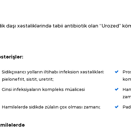
dik daşı xəstəliklərində təbii antibiotik olan “Urozed” k
stərişlər:
Sidikçıxarıcı yolların iltihabı infeksion xəstəlikləri:
Pro
pielonefrit, sistit, uretrit;
kom
Cinsi infeksiyaların kompleks müalicəsi
Hami
zam
Hamilələrdə sidikdə zülalın çox olması zamanı;
Pad
milələrdə