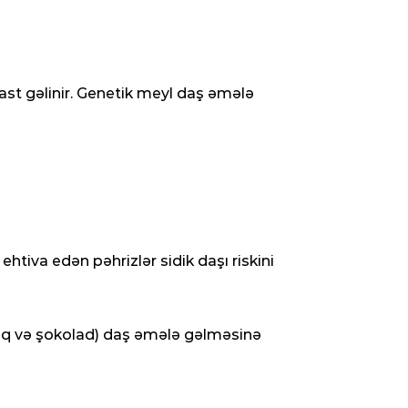
rast gəlinir. Genetik meyl daş əmələ
ehtiva edən pəhrizlər sidik daşı riskini
naq və şokolad) daş əmələ gəlməsinə