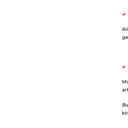
Ai
gə
Mü
art
Bu
kö