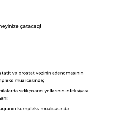
öməyinizə çatacaq!
statit və prostat vəzinin adenomasının
pleks müalicəsində;
lələrdə sidikçıxarıcı yollarının infeksiyası
anı;
aqranın kompleks müalicəsində