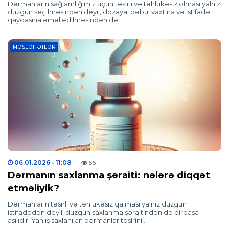
Dərmanların sağlamlığımız üçün təsirli və təhlükəsiz olması yalnız
düzgün seçilməsindən deyil, dozaya, qəbul vaxtına və istifadə
qaydasına əməl edilməsindən də…
MƏSLƏHƏTLƏR
06.01.2026
- 11:08
561
Dərmanın saxlanma şəraiti: nələrə diqqət
etməliyik?
Dərmanların təsirli və təhlükəsiz qalması yalnız düzgün
istifadədən deyil, düzgün saxlanma şəraitindən də birbaşa
asılıdır. Yanlış saxlanılan dərmanlar təsirini…