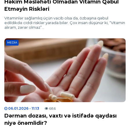
Həkim Məsləhəti Olmadan Vitamin Qəbul
Etməyin Riskləri
Vitaminlər sağlamlıq üçün vacib olsa da, özbaşına qəbul
edildikdə ciddi risklər yarada bilər. Çox insan düşünür ki, “Vitamin
alıram, zərər olmaz”…
MEDIA
06.01.2026
- 11:13
686
Dərman dozası, vaxtı və istifadə qaydası
niyə önəmlidir?