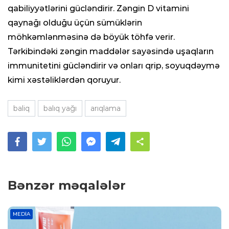
qabiliyyətlərini gücləndirir. Zəngin D vitamini
qaynağı olduğu üçün sümüklərin
möhkəmlənməsinə də böyük töhfə verir.
Tərkibindəki zəngin maddələr sayəsində uşaqların
immunitetini gücləndirir və onları qrip, soyuqdəymə
kimi xəstəliklərdən qoruyur.
baliq
balıq yağı
arıqlama
Bənzər məqalələr
MEDIA