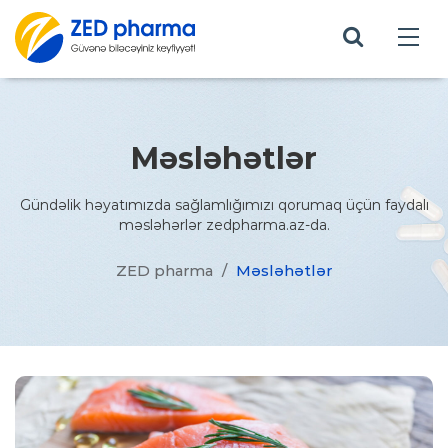
Məsləhətlər
Gündəlik həyatımızda sağlamlığımızı qorumaq üçün faydalı
məsləhərlər zedpharma.az-da.
ZED pharma
/
Məsləhətlər