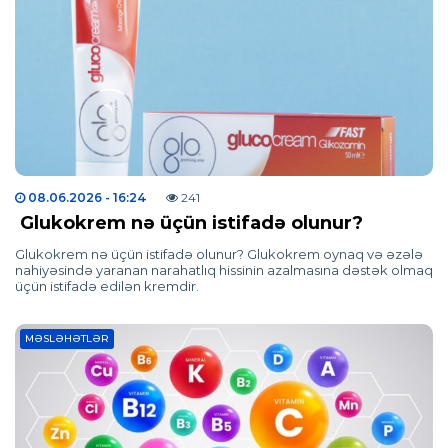
08.06.2026
- 16:24
241
Glukokrem nə üçün istifadə olunur?
Glukokrem nə üçün istifadə olunur? Glukokrem oynaq və əzələ
nahiyəsində yaranan narahatlıq hissinin azalmasına dəstək olmaq
üçün istifadə edilən kremdir.
MƏSLƏHƏTLƏR