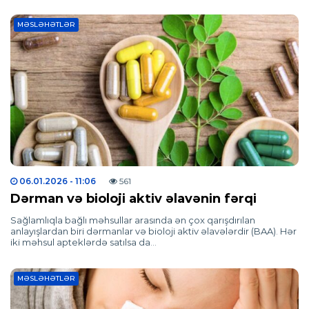
MƏSLƏHƏTLƏR
06.01.2026
- 11:06
561
Dərman və bioloji aktiv əlavənin fərqi
Sağlamlıqla bağlı məhsullar arasında ən çox qarışdırılan
anlayışlardan biri dərmanlar və bioloji aktiv əlavələrdir (BAA). Hər
iki məhsul apteklərdə satılsa da…
MƏSLƏHƏTLƏR