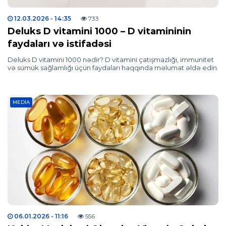
12.03.2026
- 14:35
733
Deluks D vitamini 1000 – D vitamininin
faydaları və istifadəsi
Deluks D vitamini 1000 nədir? D vitamini çatışmazlığı, immunitet
və sümük sağlamlığı üçün faydaları haqqında məlumat əldə edin.
MEDIA
06.01.2026
- 11:16
556