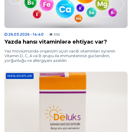
26.03.2026
- 14:40
358
Yazda hansı vitaminlərə ehtiyac var?
Yaz mövsümündə orqanizm üçün vacib vitaminləri öyrənin.
Vitamin D, C, A və B qrupu ilə immunitetinizi gücləndirin,
yorğunluğu və allergiyanı azaldın.
MƏSLƏHƏTLƏR