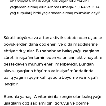
əhəmiyyətə malik deyil, onu digər bitki tərkibli
yağlardan almaq olur. Amma Omeqa-3 (EPA və DHA
yağ turşuları) bitki yağlarından almaq mümkün deyil”.
Sürətli böyümə və artan aktivlik səbəbindən uşaqlar
böyüklərdən daha çox enerji və qida maddələrinə
ehtiyac duyurlar. Bu səbəbdən balıq yağı uşaqların
sürətli inkişafını təmin edən və onların aktiv həyatını
dəstəkləyən mühüm enerji mənbəyidir. Bundan
əlavə, uşaqların böyümə və inkişaf müddətində
balıq yağının qeyri-kafi qəbulu böyümə və inkişafı
ləngidir.
Bununla yanaşı, A vitamini ilə zəngin olan balıq yağı
uşaqların göz sağlamlığını qoruyur və görmə