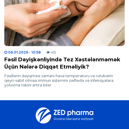
06.01.2026
- 10:58
415
Fəsil Dəyişkənliyində Tez Xəstələnməmək
Üçün Nələrə Diqqət Etməliyik?
Fəsillərin dəyişməsi zamanı hava temperaturu və rütubətin
qeyri-sabit olması immun sistemini zəiflədə və infeksiyalara
yoluxma riskini artıra bilər.