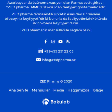
Azərbaycanda özünəməxsus yeri olan Farmasevtik şirkət –
“ZED pharma” MMC 2013-cü ildən fəaliyyət göstərməkdədir.
ZED pharma farmasevtik şirkətin əsas devizi “Güvənə
biləcəyiniz keyfiyyət”dir ki, bununla da fəaliyyətimizin kökündə
ilk növbədə keyfiyyət durur.
ZED pharmanın məhsulları ilə sağlam olun!
+99455 251 22 05
info@zedpharma.az
ZED Pharma © 2020
Ana Səhifə
Məhsullar
Media
Haqqımızda
Əlaqə