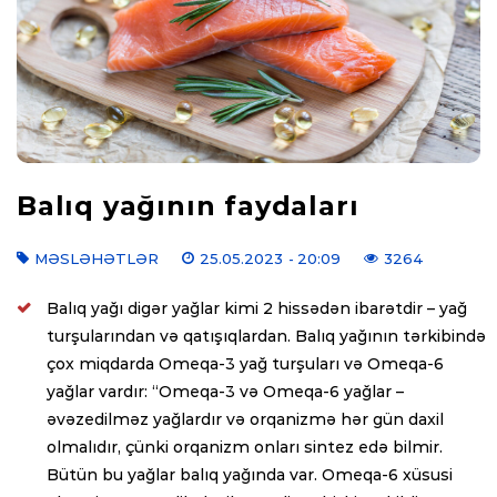
Balıq yağının faydaları
MƏSLƏHƏTLƏR
25.05.2023
- 20:09
3264
Balıq yağı digər yağlar kimi 2 hissədən ibarətdir – yağ
turşularından və qatışıqlardan. Balıq yağının tərkibində
çox miqdarda Omeqa-3 yağ turşuları və Omeqa-6
yağlar vardır: “Omeqa-3 və Omeqa-6 yağlar –
əvəzedilməz yağlardır və orqanizmə hər gün daxil
olmalıdır, çünki orqanizm onları sintez edə bilmir.
Bütün bu yağlar balıq yağında var. Omeqa-6 xüsusi