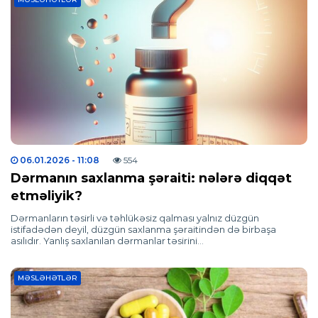
06.01.2026
- 11:08
554
Dərmanın saxlanma şəraiti: nələrə diqqət
etməliyik?
Dərmanların təsirli və təhlükəsiz qalması yalnız düzgün
istifadədən deyil, düzgün saxlanma şəraitindən də birbaşa
asılıdır. Yanlış saxlanılan dərmanlar təsirini…
MƏSLƏHƏTLƏR