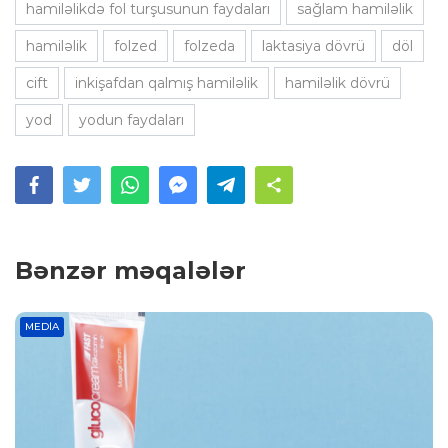
hamiləlikdə fol turşusunun faydaları
sağlam hamiləlik
hamiləlik
folzed
folzeda
laktasiya dövrü
döl
cift
inkişafdan qalmış hamiləlik
hamiləlik dövrü
yod
yodun faydaları
Bənzər məqalələr
MEDIA