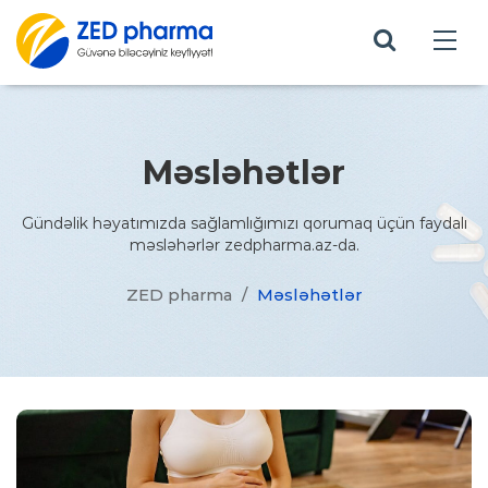
Məsləhətlər
Gündəlik həyatımızda sağlamlığımızı qorumaq üçün faydalı
məsləhərlər zedpharma.az-da.
ZED pharma
/
Məsləhətlər