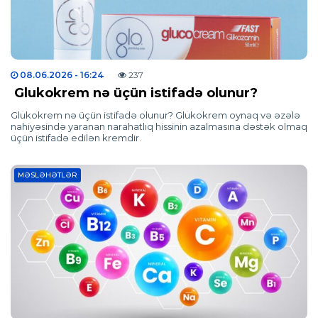
08.06.2026
- 16:24
237
Glukokrem nə üçün istifadə olunur?
Glukokrem nə üçün istifadə olunur? Glukokrem oynaq və əzələ
nahiyəsində yaranan narahatlıq hissinin azalmasına dəstək olmaq
üçün istifadə edilən kremdir.
MƏSLƏHƏTLƏR