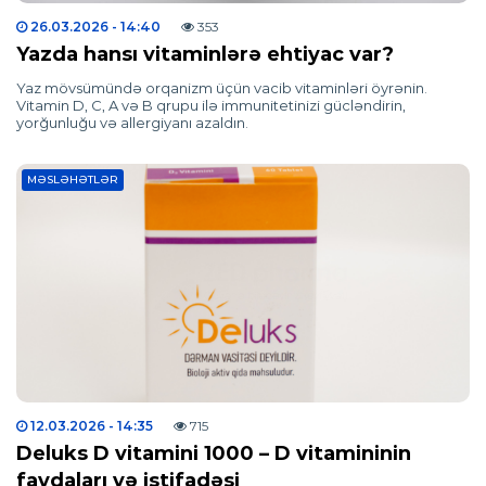
26.03.2026
- 14:40
353
Yazda hansı vitaminlərə ehtiyac var?
Yaz mövsümündə orqanizm üçün vacib vitaminləri öyrənin.
Vitamin D, C, A və B qrupu ilə immunitetinizi gücləndirin,
yorğunluğu və allergiyanı azaldın.
MƏSLƏHƏTLƏR
12.03.2026
- 14:35
715
Deluks D vitamini 1000 – D vitamininin
faydaları və istifadəsi