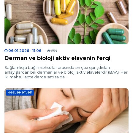
06.01.2026
- 11:06
554
Dərman və bioloji aktiv əlavənin fərqi
Sağlamlıqla bağlı məhsullar arasında ən çox qarışdırılan
anlayışlardan biri dərmanlar və bioloji aktiv əlavələrdir (BAA). Hər
iki məhsul apteklərdə satılsa da…
MƏSLƏHƏTLƏR