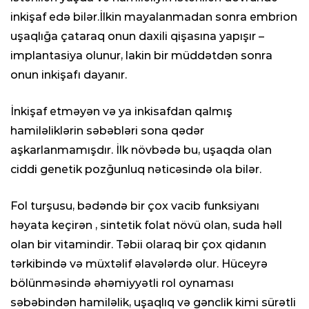
inkişaf edə bilər.İlkin mayalanmadan sonra embrion
uşaqlığa çataraq onun daxili qişasına yapışır –
implantasiya olunur, lakin bir müddətdən sonra
onun inkişafı dayanır.
İnkişaf etməyən və ya inkisafdan qalmış
hamiləliklərin səbəbləri sona qədər
aşkarlanmamışdır. İlk növbədə bu, uşaqda olan
ciddi genetik pozğunluq nəticəsində ola bilər.
Fol turşusu, bədəndə bir çox vacib funksiyanı
həyata keçirən , sintetik folat növü olan, suda həll
olan bir vitamindir. Təbii olaraq bir çox qidanın
tərkibində və müxtəlif əlavələrdə olur. Hüceyrə
bölünməsində əhəmiyyətli rol oynaması
səbəbindən hamiləlik, uşaqlıq və gənclik kimi sürətli