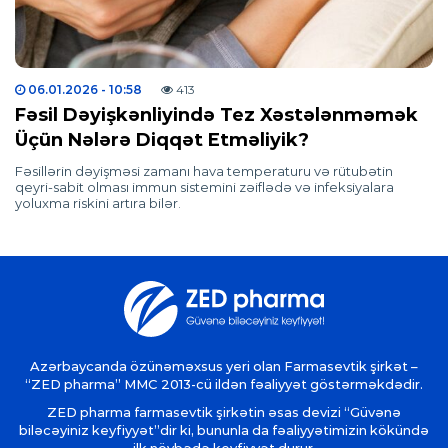
06.01.2026
- 10:58
413
Fəsil Dəyişkənliyində Tez Xəstələnməmək
Üçün Nələrə Diqqət Etməliyik?
Fəsillərin dəyişməsi zamanı hava temperaturu və rütubətin
qeyri-sabit olması immun sistemini zəiflədə və infeksiyalara
yoluxma riskini artıra bilər.
Azərbaycanda özünəməxsus yeri olan Farmasevtik şirkət –
“ZED pharma” MMC 2013-cü ildən fəaliyyət göstərməkdədir.
ZED pharma farmasevtik şirkətin əsas devizi “Güvənə
biləcəyiniz keyfiyyət”dir ki, bununla da fəaliyyətimizin kökündə