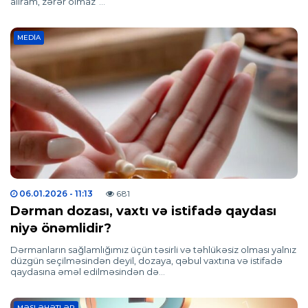
alıram, zərər olmaz”…
MEDIA
06.01.2026
- 11:13
681
Dərman dozası, vaxtı və istifadə qaydası
niyə önəmlidir?
Dərmanların sağlamlığımız üçün təsirli və təhlükəsiz olması yalnız
düzgün seçilməsindən deyil, dozaya, qəbul vaxtına və istifadə
qaydasına əməl edilməsindən də…
MƏSLƏHƏTLƏR