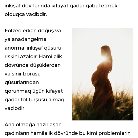
inkişaf dövrlərində kifayət qədər qəbul etmək
olduqca vacibdir.
Folzed erkən doğuş və
ya anadangəlmə
anormal inkişaf qüsuru
riskini azaldır. Hamiləlik
dövründə düşüklərdən
və sinir borusu
qüsurlarından
qorunmaq üçün kifayət
qədər fol turşusu almaq
vacibdir.
Ana olmağa hazırlaşan
qadınların hamiləlik dövründə bu kimi problemlərin