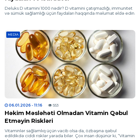
Deluks D vitamini 1000 nədir? D vitamini çatışmazlığı, immunitet
və sümük sağlamlığı üçün faydaları haqqında məlumat əldə edin.
MEDIA
06.01.2026
- 11:16
553
Həkim Məsləhəti Olmadan Vitamin Qəbul
Etməyin Riskləri
Vitaminlər sağlamlıq üçün vacib olsa da, özbaşına qəbul
edildikdə ciddi risklər yarada bilər. Çox insan düşünür ki, “Vitamin