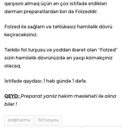
qarşısını almaq üçün ən çox istifadə etdikləri
dərman preparatlardan biri də Folzeddir.
Folzed ilə sağlam və təhlükəsiz hamiləlik dövrü
keçirəcəksiniz.
Tərkibi fol turşusu və yoddan ibarət olan “Folzed”
sizin hamiləlik dövrünüzdə ən yaxşı köməkçiniz
olacaq.
İstifadə qaydası: 1 həb gündə 1 dəfə.
QEYD:
Preparat
yanlız həkim məsləhəti ilə alına
bilər !
zedpharma
fol turşusu