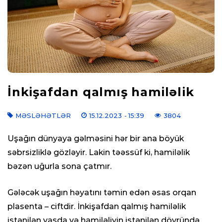
İnkişafdan qalmış hamiləlik
MƏSLƏHƏTLƏR
15.12.2023
- 15:39
3804
Uşağın dünyaya gəlməsini hər bir ana böyük
səbrsizliklə gözləyir. Lakin təəssüf ki, hamiləlik
bəzən uğurla sona çatmır.
Gələcək uşağın həyatını təmin edən əsas orqan
plasenta – ciftdir. İnkişafdan qalmış hamiləlik
istənilən yaşda və hamiləliyin istənilən dövründə