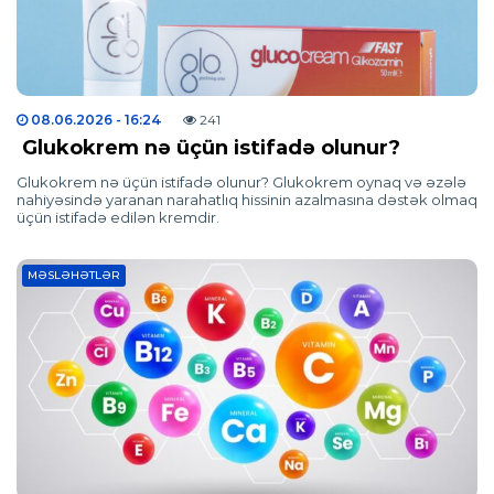
08.06.2026
- 16:24
241
Glukokrem nə üçün istifadə olunur?
Glukokrem nə üçün istifadə olunur? Glukokrem oynaq və əzələ
nahiyəsində yaranan narahatlıq hissinin azalmasına dəstək olmaq
üçün istifadə edilən kremdir.
MƏSLƏHƏTLƏR