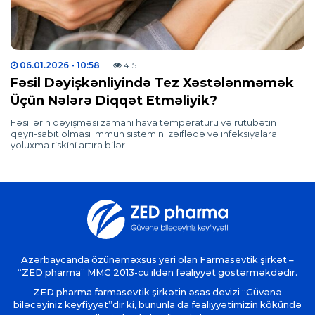
06.01.2026
- 10:58
415
Fəsil Dəyişkənliyində Tez Xəstələnməmək
Üçün Nələrə Diqqət Etməliyik?
Fəsillərin dəyişməsi zamanı hava temperaturu və rütubətin
qeyri-sabit olması immun sistemini zəiflədə və infeksiyalara
yoluxma riskini artıra bilər.
Azərbaycanda özünəməxsus yeri olan Farmasevtik şirkət –
“ZED pharma” MMC 2013-cü ildən fəaliyyət göstərməkdədir.
ZED pharma farmasevtik şirkətin əsas devizi “Güvənə
biləcəyiniz keyfiyyət”dir ki, bununla da fəaliyyətimizin kökündə