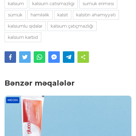
kalsium
kalsium catismazligi
sumuk erimesi
sümük
hamiləlik
kalsit
kalsitin əhəmiyyəti
kalsiumlu qidalar
kalsium çatıçmazlığı
kalsium karbid
Bənzər məqalələr
MEDIA