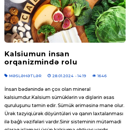
Kalsiumun insan
orqanizmində rolu
MƏSLƏHƏTLƏR
28.01.2024
- 14:19
1646
İnsan bədənində ən çox olan mineral
kalsiumdur.Kalsium sümüklərin və dişlərin əsas
quruluşunu təmin edir. Sümük əriməsinə mane olur.
Ürək təzyiqi,ürək döyüntüləri və qanın laxtalanması
ilə bağlı vəzifələri vardır.Sinir sisteminin mütəmadi
olaraq işləməsi üçün kalsiuma ehtiyac vardır.