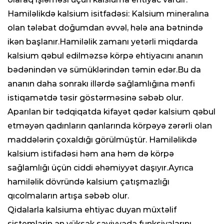
Hamiləlikdə kalsium isitfadəsi: Kalsium mineralına
olan tələbat doğumdan əvvəl, hələ ana bətnində
ikən başlanır.Hamiləlik zamanı yetərli miqdarda
kalsium qəbul edilməzsə körpə ehtiyacını ananın
bədənindən və sümüklərindən təmin edər.Bu da
ananın daha sonrakı illərdə sağlamlığına mənfi
istiqamətdə təsir göstərməsinə səbəb olur.
Aparılan bir tədqiqatda kifayət qədər kalsium qəbul
etməyən qadınların qanlarında körpəyə zərərli olan
maddələrin çoxaldığı görülmüştür. Hamiləlikdə
kalsium istifadəsi həm ana həm də körpə
sağlamlığı üçün ciddi əhəmiyyət daşıyır.Ayrıca
hamiləlik dövründə kalsium çatışmazlığı
qıcolmaların artışa səbəb olur.
Qidalarla kalsiuma ehtiyac duyan müxtəlif
sistemlərin ən yüksək səviyyədə funksiyalarını