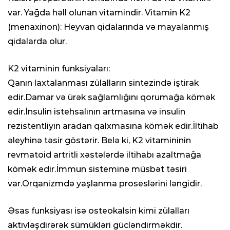
var. Yağda həll olunan vitamindir. Vitamin K2
(menaxinon): Heyvan qidalarında və mayalanmış
qidalarda olur.
K2 vitaminin funksiyaları:
Qanın laxtalanması zülalların sintezində iştirak
edir.Damar və ürək sağlamlığını qorumağa kömək
edir.İnsulin istehsalının artmasına və insulin
rezistentliyin aradan qalxmasına kömək edir.İltihab
əleyhinə təsir göstərir. Belə ki, K2 vitamininin
revmatoid artritli xəstələrdə iltihabı azaltmağa
kömək edir.İmmun sisteminə müsbət təsiri
var.Orqanizmdə yaşlanma proseslərini ləngidir.
Əsas funksiyası isə osteokalsin kimi zülalları
aktivləşdirərək sümükləri gücləndirməkdir.