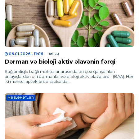
06.01.2026
- 11:06
561
Dərman və bioloji aktiv əlavənin fərqi
Sağlamlıqla bağlı məhsullar arasında ən çox qarışdırılan
anlayışlardan biri dərmanlar və bioloji aktiv əlavələrdir (BAA). Hər
iki məhsul apteklərdə satılsa da…
MƏSLƏHƏTLƏR