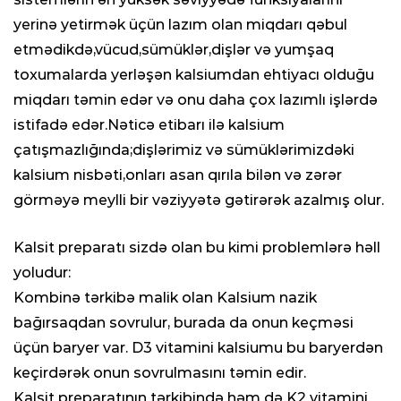
yerinə yetirmək üçün lazım olan miqdarı qəbul
etmədikdə,vücud,sümüklər,dişlər və yumşaq
toxumalarda yerləşən kalsiumdan ehtiyacı olduğu
miqdarı təmin edər və onu daha çox lazımlı işlərdə
istifadə edər.Nəticə etibarı ilə kalsium
çatışmazlığında;dişlərimiz və sümüklərimizdəki
kalsium nisbəti,onları asan qırıla bilən və zərər
görməyə meylli bir vəziyyətə gətirərək azalmış olur.
Kalsit preparatı sizdə olan bu kimi problemlərə həll
yoludur:
Kombinə tərkibə malik olan Kalsium nazik
bağırsaqdan sovrulur, burada da onun keçməsi
üçün baryer var. D3 vitamini kalsiumu bu baryerdən
keçirdərək onun sovrulmasını təmin edir.
Kalsit preparatının tərkibində həm də K2 vitamini