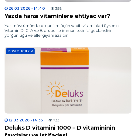
26.03.2026
- 14:40
358
Yazda hansı vitaminlərə ehtiyac var?
Yaz mövsümündə orqanizm üçün vacib vitaminləri öyrənin.
Vitamin D, C, A və B qrupu ilə immunitetinizi gücləndirin,
yorğunluğu və allergiyanı azaldın.
MƏSLƏHƏTLƏR
12.03.2026
- 14:35
733
Deluks D vitamini 1000 – D vitamininin
faydaları və istifadəsi