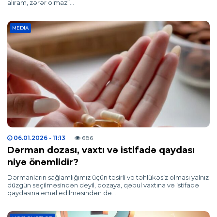
alıram, zərər olmaz”…
MEDIA
06.01.2026
- 11:13
686
Dərman dozası, vaxtı və istifadə qaydası
niyə önəmlidir?
Dərmanların sağlamlığımız üçün təsirli və təhlükəsiz olması yalnız
düzgün seçilməsindən deyil, dozaya, qəbul vaxtına və istifadə
qaydasına əməl edilməsindən də…