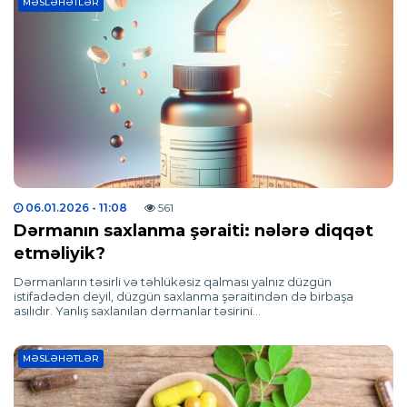
MƏSLƏHƏTLƏR
06.01.2026
- 11:08
561
Dərmanın saxlanma şəraiti: nələrə diqqət
etməliyik?
Dərmanların təsirli və təhlükəsiz qalması yalnız düzgün
istifadədən deyil, düzgün saxlanma şəraitindən də birbaşa
asılıdır. Yanlış saxlanılan dərmanlar təsirini…
MƏSLƏHƏTLƏR