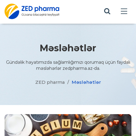
Məsləhətlər
Gündəlik həyatımızda sağlamlığımızı qorumaq üçün faydalı
məsləhərlər zedpharma.az-da.
ZED pharma
/
Məsləhətlər