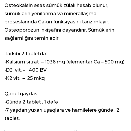
Osteokalsin əsas sümük zülalı hesab olunur,
sümüklərin yenilənmə və minerallaşma
proseslərində Ca-un funksiyasını tənzimləyir.
Osteoporozun inkişafını dayandırır. Sümüklərin
sağlamlığını təmin edir.
Tərkibi 2 tabletdə:
•Kalsium sitrat – 1036 mq (elementar Ca – 500 mq)
•D3 vit. – 400 BV
•K2 vit. – 25 mkq
Qəbul qaydası:
•Gündə 2 tablet , 1 dəfə
•7 yaşdan yuxarı uşaqlara və hamilələrə gündə , 2
tablet.