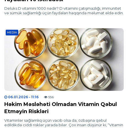
Deluks D vitamini 1000 nədir? D vitamini çatışmazlığı, immunitet
və sümük sağlamlığı üçün faydaları haqqında məlumat əldə edin.
MEDIA
06.01.2026
- 11:16
556
Həkim Məsləhəti Olmadan Vitamin Qəbul
Etməyin Riskləri
Vitaminlər sağlamlıq üçün vacib olsa da, özbaşına qəbul
edildikdə ciddi risklər yarada bilər. Çox insan düşünür ki, “Vitamin