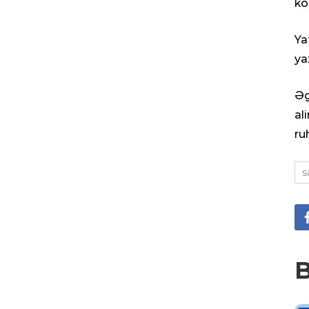
kö
Ya
yax
Əg
al
ru
s
B