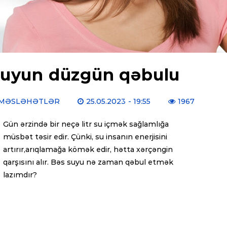
uyun düzgün qəbulu
MƏSLƏHƏTLƏR
25.05.2023
- 19:55
1967
Gün ərzində bir neçə litr su içmək sağlamlığa
müsbət təsir edir. Çünki, su insanın enerjisini
artırır,arıqlamağa kömək edir, hətta xərçəngin
qarşısını alır. Bəs suyu nə zaman qəbul etmək
lazımdır?