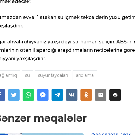
mək edəcək;
tmazdan əvvəl 1 stəkan su içmək təkcə dərin yuxu gətirm
şılaşdırır;
ər əhval-ruhiyyəniz yaxşı deyilsə, həmən su için. ABŞ-ın
imlərinin ötən il apardığı araşdırmaların nəticələrinə g
hiyyəni yaxşılaşdırır.
ağlamlıq
su
suyunfaydaları
arıqlama
ənzər məqalələr
08.06.2026
- 16:24