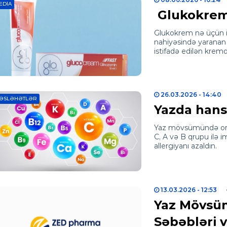
EDIA
Glukokrem 
Glukokrem nə üçün i
nahiyəsində yaranan 
istifadə edilən kremdi
26.03.2026
- 14:40
ƏSLƏHƏTLƏR
Yazda hansı
Yaz mövsümündə orqa
C, A və B qrupu ilə 
allergiyanı azaldın.
13.03.2026
- 12:53
Yaz Mövsüm
Səbəbləri 