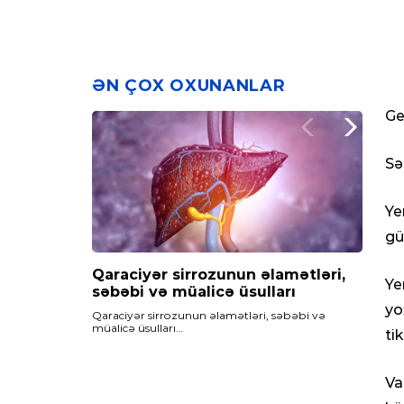
ƏN ÇOX OXUNANLAR
Ge
Sə
Ye
gü
Qaraciyər sirrozunun əlamətləri,
Maqnezium çatışmazlığı,
Qan azlığı – Anemiya nədir? Qan
Ye
səbəbi və müalicə üsulları
səbəbləri və müalicəsi
azlığının fəsadları və müalicəsi
yo
Qaraciyər sirrozunun əlamətləri, səbəbi və
Maqnezium çatışmazlığı…
Qan azlığı - Anemiya nədir? qan azlığının fəsadları
müalicə üsulları…
və müalicəsi
ti
Va