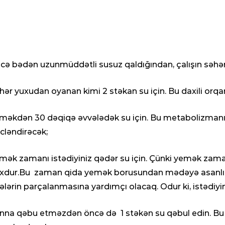
cə bədən uzunmüddətli susuz qaldığından, çalışın səhərl
hər yuxudan oyanan kimi 2 stəkan su için. Bu daxili orqanl
məkdən 30 dəqiqə əvvələdək su için. Bu metabolizmanı 
cləndirəcək;
mək zamanı istədiyiniz qədər su için. Çünki yemək zama
xdur.Bu zaman qida yemək borusundan mədəyə asanlıq
kələrin parçalanmasına yardımçı olacaq. Odur ki, istədiyi
nna qəbu etməzdən öncə də 1 stəkən su qəbul edin. Bu si