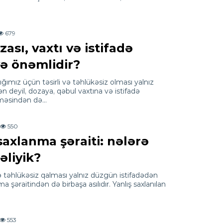
679
sı, vaxtı və istifadə
yə önəmlidir?
ğımız üçün təsirli və təhlükəsiz olması yalnız
 deyil, dozaya, qəbul vaxtına və istifadə
lməsindən də…
550
axlanma şəraiti: nələrə
əliyik?
və təhlükəsiz qalması yalnız düzgün istifadədən
 şəraitindən də birbaşa asılıdır. Yanlış saxlanılan
553