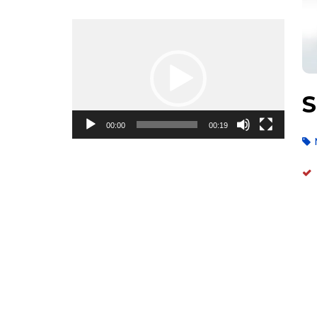
Video
Oynadıcı
S
00:00
00:19