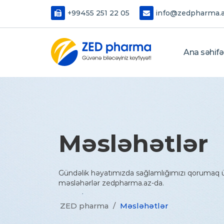
+99455 251 22 05
info@zedpharma.
Ana səhifə
Məsləhətlər
Gündəlik həyatımızda sağlamlığımızı qorumaq ü
məsləhərlər zedpharma.az-da.
ZED pharma
/
Məsləhətlər