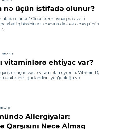
nə üçün istifadə olunur?
stifadə olunur? Glukokrem oynaq və əzələ
narahatlıq hissinin azalmasına dəstək olmaq üçün
r.
350
 vitaminlərə ehtiyac var?
nizm üçün vacib vitaminləri öyrənin. Vitamin D,
immunitetinizi gücləndirin, yorğunluğu və
401
ündə Allergiyalar:
və Qarşısını Necə Almaq