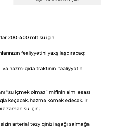
ər 200-400 mlt su için;
arınızın fəaliyyətini yaxşılaşdıracaq;
və həzm-qida traktının fəaliyyətini
nı “su içmək olmaz” mifinin elmi əsası
la keçəcək, həzmə kömək edəcək. İri
niz zaman su için;
zin arterial təzyiqinizi aşağı salmağa