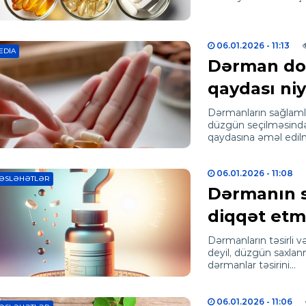
06.01.2026
- 11:13
EDIA
Dərman doza
qaydası ni
Dərmanların sağlamlı
düzgün seçilməsindən
qaydasına əməl edi
06.01.2026
- 11:08
ƏSLƏHƏTLƏR
Dərmanın s
diqqət etm
Dərmanların təsirli 
deyil, düzgün saxlanma
dərmanlar təsirini…
06.01.2026
- 11:06