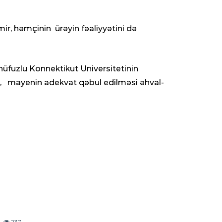
ir, həmçinin ürəyin fəaliyyətini də
 nüfuzlu Konnektikut Universitetinin
örə, mayenin adekvat qəbul edilməsi əhval-
237