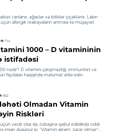
 təbiət canlanır, ağaclar və bitkilər çiçəklənir. Lakin
 üçün allergik reaksiyaların artması ilə müşayiət
714
tamini 1000 – D vitamininin
 istifadəsi
00 nədir? D vitamini çatışmazlığı, immunitet və
ün faydaları haqqında məlumat əldə edin.
552
ləhəti Olmadan Vitamin
yin Riskləri
üçün vacib olsa da, özbaşına qəbul edildikdə ciddi
 Çox insan düşünür ki, “Vitamin alıram, zərər olmaz”…