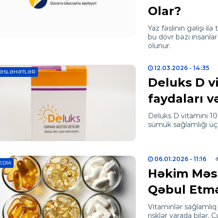
Olar?
Yaz fəslinin gəlişi ilə
bu dövr bəzi insanlar
olunur.
12.03.2026
- 14:35
ƏSLƏHƏTLƏR
Deluks D vi
faydaları və
Deluks D vitamini 10
sümük sağlamlığı üç
06.01.2026
- 11:16
EDIA
Həkim Məs
Qəbul Etmə
Vitaminlər sağlamlıq 
risklər yarada bilər.