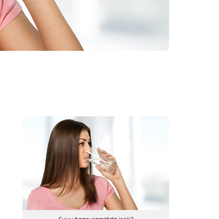
Suyu hansı saaatda içək?