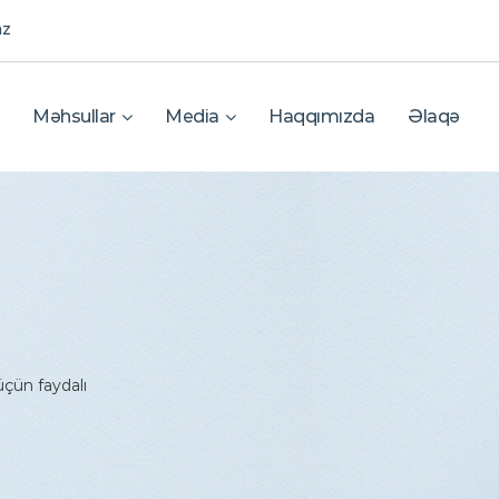
az
Məhsullar
Media
Haqqımızda
Əlaqə
çün faydalı