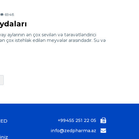
6948
ydaları
ay aylarının ən çox sevilən və təravətləndirici
ən çox istehlak edilən meyvələr arasındadır. Su və
+99455 251 22 05
ZED
info@zedpharma.az
iniz