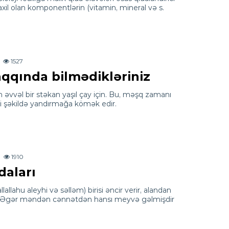
axil olan komponentlərin (vitamin, mineral və s.
1527
aqqında bilmədikləriniz
vvəl bir stəkan yaşıl çay için. Bu, məşq zamanı
i şəkildə yandırmağa kömək edir.
1910
daları
llahu aleyhi və səlləm) birisi əncir verir, alandan
 “Əgər məndən cənnətdən hansı meyvə gəlmişdir