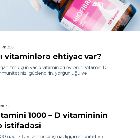
356
 vitaminlərə ehtiyac var?
nizm üçün vacib vitaminləri öyrənin. Vitamin D,
immunitetinizi gücləndirin, yorğunluğu və
721
tamini 1000 – D vitamininin
 istifadəsi
00 nədir? D vitamini çatışmazlığı, immunitet və