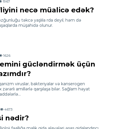
1967
liyini necə müalicə edək?
ozğunluğu təkcə yaşlıla rda deyil, həm də
uşaqlarda müşahidə olunur.
1626
emini gücləndirmək üçün
azımdır?
anizm viruslar, bakteriyalar və kanserogen
 zərərli amillərlə qarşılaşa bilər. Sağlam həyat
ddələrlə…
4673
i nədir?
ioloji fəallığa malik qida əlavələri əsas qidalandırıcı