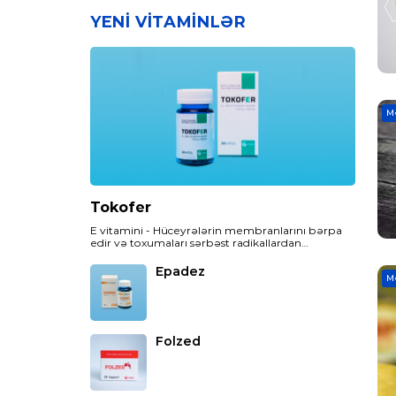
YENI VITAMINLƏR
M
Tokofer
E vitamini - Hüceyrələrin membranlarını bərpa
edir və toxumaları sərbəst radikallardan
(hüceyrələri zədələyən aqressiv molekullardan)
qoruyur.
Epadez
M
Folzed