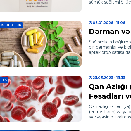
sümük sağlamlığı üç
06.01.2026
- 11:06
ƏSLƏHƏTLƏR
Dərman və b
Sağlamlıqla bağlı məh
biri dərmanlar və biol
apteklərdə satılsa d
25.03.2025
- 15:35
EDIA
Qan Azlığı 
Fəsadları v
Qan azlığı (anemiya)
(eritrositlərin) və ya
səviyyəsinin azalması