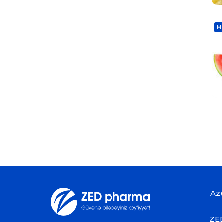
M
Az
ZED