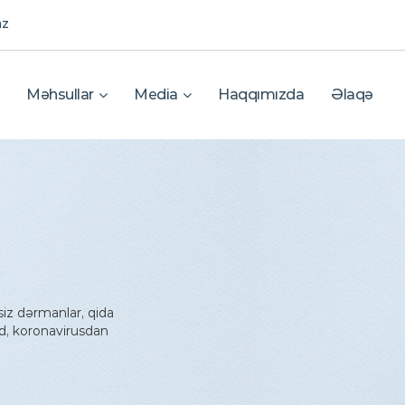
az
Məhsullar
Media
Haqqımızda
Əlaqə
siz dərmanlar, qida
d, koronavirusdan