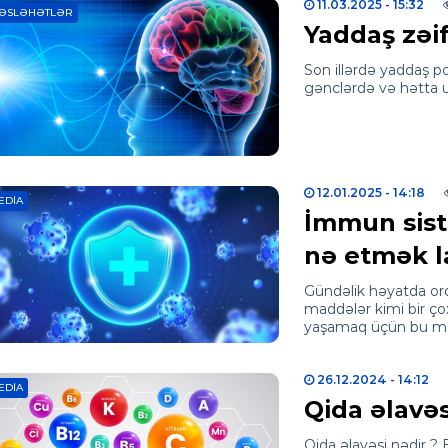
11.03.2025
- 15:32
ƏSLƏHƏTLƏR
Yaddaş zəif
Son illərdə yaddaş p
gənclərdə və hətta 
12.01.2025
- 14:18
EDIA
İmmun sist
nə etmək l
Gündəlik həyatda orq
maddələr kimi bir çox
yaşamaq üçün bu ma
26.12.2024
- 14:12
EDIA
Qida əlavəs
Qida əlavəsi nədir ? B