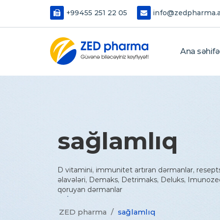
+99455 251 22 05
info@zedpharma.
Ana səhifə
sağlamlıq
D vitamini, immunitet artıran dərmanlar, resept
əlavələri, Demaks, Detrimaks, Deluks, Imunoze
qoruyan dərmanlar
ZED pharma
/
sağlamlıq