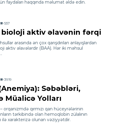
ün faydaları haqqında məlumat əldə edin.
557
ioloji aktiv əlavənin fərqi
sullar arasında ən çox qarışdırılan anlayışlardan
oji aktiv əlavələrdir (BAA). Hər iki məhsul
a…
3919
(Anemiya): Səbəbləri,
ə Müalicə Yolları
 – orqanizmdə qırmızı qan hüceyrələrinin
 onların tərkibində olan hemoqlobin zülalının
 ilə xarakterizə olunan vəziyyətdir.