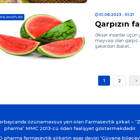
01.08.2023
- 01:21
ƏSLƏHƏTLƏR
Qarpızın fa
Əksər insanlar üçün y
meyvəsi olan qarpız 
şəkərdən ibarət…
1
2
ərbaycanda özünəməxsus yeri olan Farmasevtik şirkət – “
pharma” MMC 2013-cü ildən fəaliyyət göstərməkdədir.
 pharma farmasevtik şirkətin əsas devizi “Güvənə biləcəy