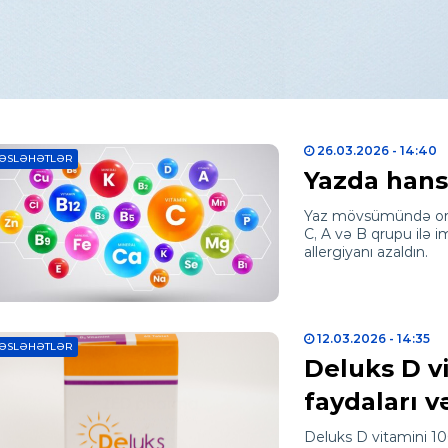
26.03.2026
- 14:40
ƏSLƏHƏTLƏR
Yazda hansı
Yaz mövsümündə orqa
C, A və B qrupu ilə 
allergiyanı azaldın.
12.03.2026
- 14:35
ƏSLƏHƏTLƏR
Deluks D vi
faydaları və
Deluks D vitamini 10