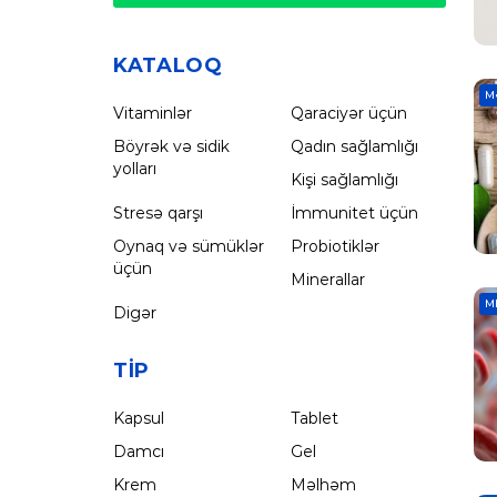
KATALOQ
M
Vitaminlər
Qaraciyər üçün
Böyrək və sidik
Qadın sağlamlığı
yolları
Kişi sağlamlığı
Stresə qarşı
İmmunitet üçün
Oynaq və sümüklər
Probiotiklər
üçün
Minerallar
M
Digər
TIP
Kapsul
Tablet
Damcı
Gel
Krem
Məlhəm