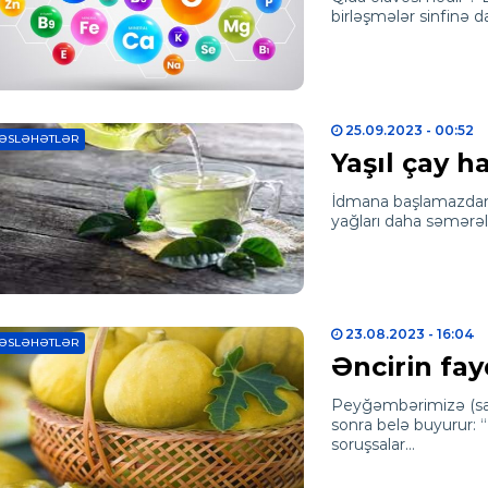
birləşmələr sinfinə d
25.09.2023
- 00:52
ƏSLƏHƏTLƏR
Yaşıl çay h
İdmana başlamazdan ə
yağları daha səmərəl
23.08.2023
- 16:04
ƏSLƏHƏTLƏR
Əncirin fay
Peyğəmbərimizə (salla
sonra belə buyurur:
soruşsalar…