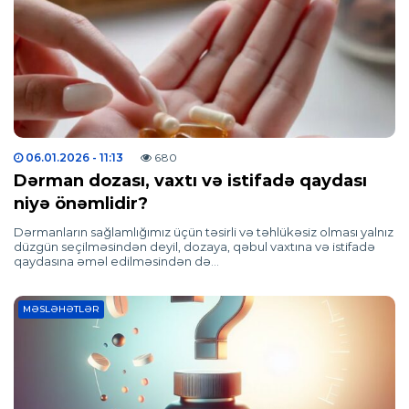
06.01.2026
- 11:13
680
Dərman dozası, vaxtı və istifadə qaydası
niyə önəmlidir?
Dərmanların sağlamlığımız üçün təsirli və təhlükəsiz olması yalnız
düzgün seçilməsindən deyil, dozaya, qəbul vaxtına və istifadə
qaydasına əməl edilməsindən də…
MƏSLƏHƏTLƏR