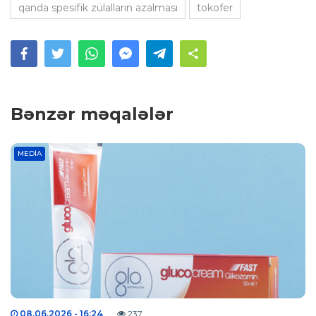
qanda spesifik zülalların azalması
tokofer
Bənzər məqalələr
MEDIA
08.06.2026
- 16:24
237