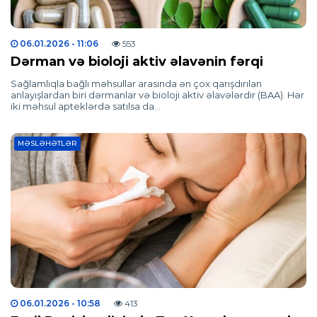
06.01.2026
- 11:06
553
Dərman və bioloji aktiv əlavənin fərqi
Sağlamlıqla bağlı məhsullar arasında ən çox qarışdırılan
anlayışlardan biri dərmanlar və bioloji aktiv əlavələrdir (BAA). Hər
iki məhsul apteklərdə satılsa da…
MƏSLƏHƏTLƏR
06.01.2026
- 10:58
413