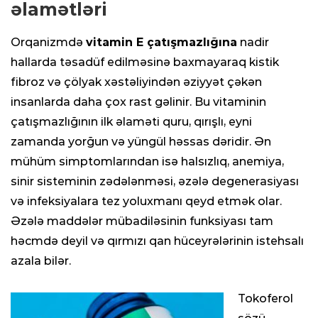
əlamətləri
Orqanizmdə
vitamin E çatışmazlığına
nadir
hallarda təsadüf edilməsinə baxmayaraq kistik
fibroz və çölyak xəstəliyindən əziyyət çəkən
insanlarda daha çox rast gəlinir. Bu vitaminin
çatışmazlığının ilk əlaməti quru, qırışlı, eyni
zamanda yorğun və yüngül həssas dəridir. Ən
mühüm simptomlarından isə halsızlıq, anemiya,
sinir sisteminin zədələnməsi, əzələ degenerasiyası
və infeksiyalara tez yoluxmanı qeyd etmək olar.
Əzələ maddələr mübadiləsinin funksiyası tam
həcmdə deyil və qırmızı qan hüceyrələrinin istehsalı
azala bilər.
Tokoferol