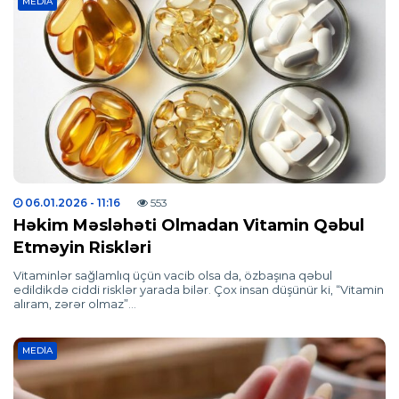
MEDIA
06.01.2026
- 11:16
553
Həkim Məsləhəti Olmadan Vitamin Qəbul
Etməyin Riskləri
Vitaminlər sağlamlıq üçün vacib olsa da, özbaşına qəbul
edildikdə ciddi risklər yarada bilər. Çox insan düşünür ki, “Vitamin
alıram, zərər olmaz”…
MEDIA