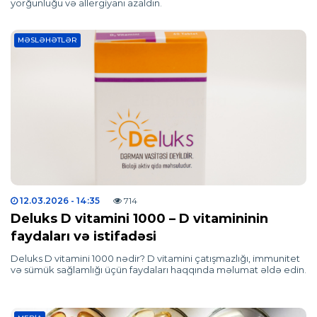
yorğunluğu və allergiyanı azaldın.
MƏSLƏHƏTLƏR
12.03.2026
- 14:35
714
Deluks D vitamini 1000 – D vitamininin
faydaları və istifadəsi
Deluks D vitamini 1000 nədir? D vitamini çatışmazlığı, immunitet
və sümük sağlamlığı üçün faydaları haqqında məlumat əldə edin.