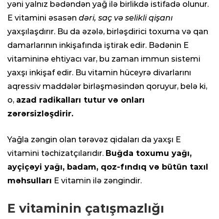
yəni yalnız bədəndən yağ ilə birlikdə istifadə olunur.
E vitamini əsasən
dəri, saç və selikli qişanı
yaxşılaşdırır. Bu da əzələ, birləşdirici toxuma və qan
damarlarının inkişafında iştirak edir. Bədənin E
vitamininə ehtiyacı var, bu zaman immun sistemi
yaxşı inkişaf edir. Bu vitamin hüceyrə divarlarını
aqressiv maddələr birləşməsindən qoruyur, belə ki,
o,
azad radikalları tutur və onları
zərərsizləşdirir.
Yağla zəngin olan tərəvəz qidaları da yaxşı E
vitamini təchizatçılarıdır.
Buğda toxumu yağı,
ayçiçəyi yağı, badam, qoz-fındıq və bütün taxıl
məhsulları
E vitamin ilə zəngindir.
E vitaminin çatışmazlığı