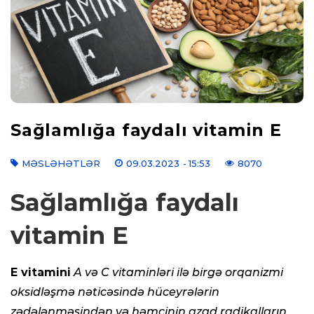
Sağlamlığa faydalı vitamin E
MƏSLƏHƏTLƏR
09.03.2023
- 15:53
8070
Sağlamlığa faydalı
vitamin E
E vitamini
A və C vitaminləri ilə birgə orqanizmi
oksidləşmə nəticəsində hüceyrələrin
zədələnməsindən və həmçinin azad radikalların