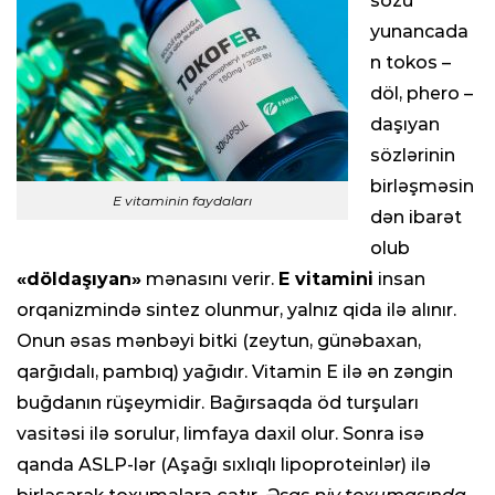
sözü
yunancada
n tokos –
döl, phero –
daşıyan
sözlərinin
birləşməsin
E vitaminin faydaları
dən ibarət
olub
«döldaşıyan»
mənasını verir.
E vitamini
insan
orqanizmində sintez olunmur, yalnız qida ilə alınır.
Onun əsas mənbəyi bitki (zeytun, günəbaxan,
qarğıdalı, pambıq) yağıdır. Vitamin E ilə ən zəngin
buğdanın rüşeymidir. Bağırsaqda öd turşuları
vasitəsi ilə sorulur, limfaya daxil olur. Sonra isə
qanda ASLP-lər (Aşağı sıxlıqlı lipoproteinlər) ilə