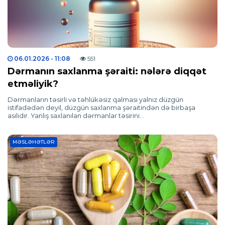
06.01.2026
- 11:08
551
Dərmanın saxlanma şəraiti: nələrə diqqət
etməliyik?
Dərmanların təsirli və təhlükəsiz qalması yalnız düzgün
istifadədən deyil, düzgün saxlanma şəraitindən də birbaşa
asılıdır. Yanlış saxlanılan dərmanlar təsirini…
MƏSLƏHƏTLƏR