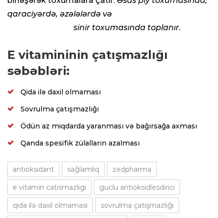
birləşərək toxumalara çatır.
Əsas piy toxumasında,
qaraciyərdə, əzələlərdə və
sinir toxumasında toplanır.
E vitamininin çatışmazlığı
səbəbləri:
Qida ilə daxil olmaması
Sovrulma çatışmazlığı
Ödün az miqdarda yaranması və bağırsağa axması
Qanda spesifik zülalların azalması
antioksidant
sağlamlıq
zedpharma
e vitamin catismazligi
guclu antioksidlesdirici
qida ilə daxil olmaması
sovrulma çatışmazlığı