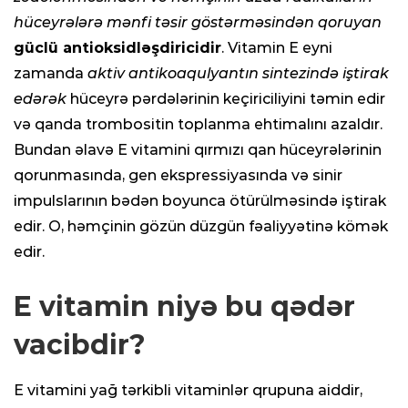
hüceyrələrə mənfi təsir göstərməsindən qoruyan
güclü antioksidləşdiricidir
. Vitamin E eyni
zamanda
aktiv antikoaqulyantın sintezində iştirak
edərək
hüceyrə pərdələrinin keçiriciliyini təmin edir
və qanda trombositin toplanma ehtimalını azaldır.
Bundan əlavə E vitamini qırmızı qan hüceyrələrinin
qorunmasında, gen ekspressiyasında və sinir
impulslarının bədən boyunca ötürülməsində iştirak
edir. O, həmçinin gözün düzgün fəaliyyətinə kömək
edir.
E vitamin niyə bu qədər
vacibdir?
E vitamini yağ tərkibli vitaminlər qrupuna aiddir,