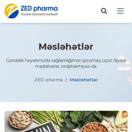
Məsləhətlər
Gündəlik həyatımızda sağlamlığımızı qorumaq üçün faydalı
məsləhərlər zedpharma.az-da.
ZED pharma
/
Məsləhətlər