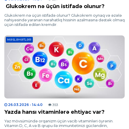
Glukokrem nə üçün istifadə olunur?
Glukokrem nə üçün istifadə olunur? Glukokrem oynaq və əzələ
nahiyəsində yaranan narahatlıq hissinin azalmasına dəstək olmaq
üçün istifadə edilən kremdir.
MƏSLƏHƏTLƏR
26.03.2026
- 14:40
353
Yazda hansı vitaminlərə ehtiyac var?
Yaz mövsümündə orqanizm üçün vacib vitaminləri öyrənin.
Vitamin D, C, A və B qrupu ilə immunitetinizi gücləndirin,