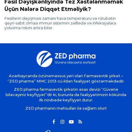
Fəsil Dəyişkənliyində Tez Xəstələnməmək
Üçün Nələrə Diqqət Etməliyik?
Fəsillərin dəyişməsi zamanı hava temperaturu və rütubətin
qeyri-sabit olması immun sistemini zəiflədə və infeksiyalara
yoluxma riskini artıra bilər.
Azərbaycanda özünəməxsus yeri olan Farmasevtik şirkət –
“ZED pharma” MMC 2013-cü ildən fəaliyyət göstərməkdədir.
ZED pharma farmasevtik şirkətin əsas devizi “Güvənə
biləcəyiniz keyfiyyət”dir ki, bununla da fəaliyyətimizin kökündə
ilk növbədə keyfiyyət durur.
ZED pharmanın məhsulları ilə sağlam olun!